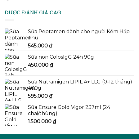
ĐƯỢC ĐÁNH GIÁ CAO
Sữa Peptamen dành cho người Kém Hấp
Thu
545.000
₫
Sữa non ColosIgG 24h 90g
450.000
₫
Sữa Nutramigen LIPIL A+ LLG (0-12 tháng)
400g
595.000
₫
Sữa Ensure Gold Vigor 237ml (24
chai/thùng)
1.500.000
₫