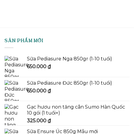
SẢN PHẨM MỚI
Sữa Pediasure Nga 850gr (1-10 tuổi)
650.000
₫
Sữa Pediasure Đức 850gr (1-10 tuổi)
650.000
₫
Gạc hươu non tăng cân Sumo Hàn Quốc
10 gói (1 tuổi+)
325.000
₫
Sữa Ensure Úc 850g Mẫu mới