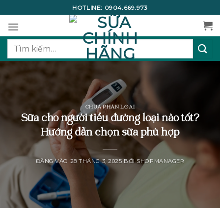
Bỏ
HOTLINE:
0904.669.973
qua
nội
dung
Tìm
kiếm:
CHƯA PHÂN LOẠI
Sữa cho người tiểu đường loại nào tốt?
Hướng dẫn chọn sữa phù hợp
ĐĂNG VÀO
28 THÁNG 3, 2025
BỞI
SHOPMANAGER