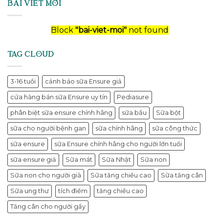
BÀI VIẾT MỚI
Block
"bai-viet-moi"
not found
TAG CLOUD
3-16 tuổi
cảnh báo sữa Ensure giả
cửa hàng bán sữa Ensure uy tín
Pediasure
phân biệt sữa ensure chính hãng
sữa bầu
Sữa bột
sữa cho người bệnh gan
sữa chính hãng
sữa công thức
sữa ensure
sữa Ensure chính hãng cho người lớn tuổi
sữa ensure giả
Sữa mát
Sữa Nhật
Sữa non
Sữa non cho người già
Sữa tăng chiều cao
Sữa tăng cân
Sữa ung thư
tích điểm
tăng chiều cao
Tăng cân cho người gầy