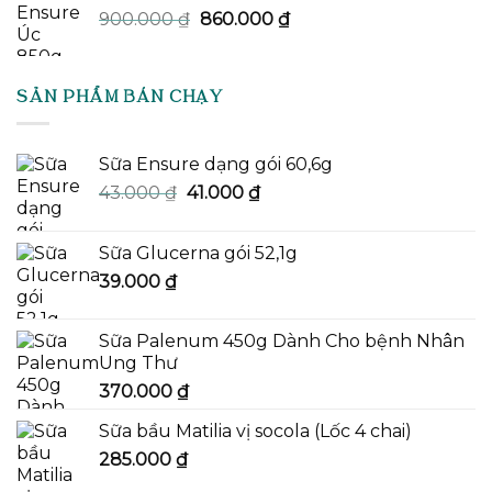
Giá
Giá
900.000
₫
860.000
₫
gốc
hiện
là:
tại
900.000 ₫.
là:
SẢN PHẨM BÁN CHẠY
860.000 ₫.
Sữa Ensure dạng gói 60,6g
Giá
Giá
43.000
₫
41.000
₫
gốc
hiện
là:
tại
Sữa Glucerna gói 52,1g
43.000 ₫.
là:
39.000
₫
41.000 ₫.
Sữa Palenum 450g Dành Cho bệnh Nhân
Ung Thư
370.000
₫
Sữa bầu Matilia vị socola (Lốc 4 chai)
285.000
₫