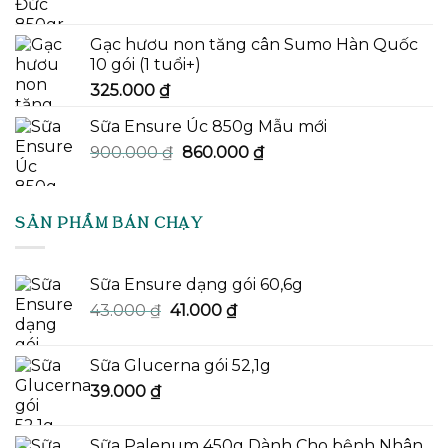
Gạc hươu non tăng cân Sumo Hàn Quốc
10 gói (1 tuổi+)
325.000
₫
Sữa Ensure Úc 850g Mẫu mới
Giá
Giá
900.000
₫
860.000
₫
gốc
hiện
là:
tại
900.000 ₫.
là:
SẢN PHẨM BÁN CHẠY
860.000 ₫.
Sữa Ensure dạng gói 60,6g
Giá
Giá
43.000
₫
41.000
₫
gốc
hiện
là:
tại
Sữa Glucerna gói 52,1g
43.000 ₫.
là:
39.000
₫
41.000 ₫.
Sữa Palenum 450g Dành Cho bệnh Nhân