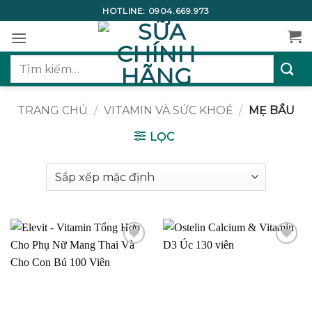
Bỏ
HOTLINE:
0904.669.973
qua
nội
dung
Tìm
kiếm:
TRANG CHỦ
/
VITAMIN VÀ SỨC KHOẺ
/
MẸ BẦU
LỌC
Add to
Add to
wishlist
wishlist