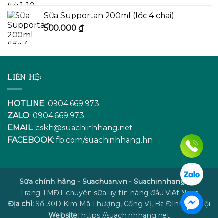
Sữa Supportan 200ml (lốc 4 chai)
500.000
₫
LIÊN HỆ:
HOTLINE
: 0904.669.973
ZALO
: 0904.669.973
EMAIL
:
cskh@suachinhhang.net
FACEBOOK
:
fb.com/suachinhhang.hn
Sữa chính hãng - Suachuan.vn - Suachinhhang.net
Trang TMĐT chuyên sữa uy tín hàng đầu Việt Nam
Địa chỉ:
Số 30D Kim Mã Thượng, Cống Vị, Ba Đình, Hà Nội
Website:
https://suachinhhang.net