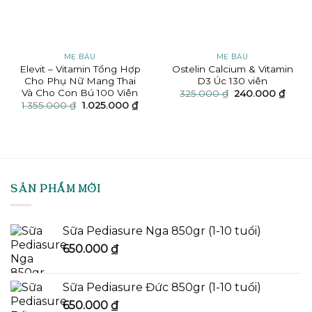
MẸ BẦU
MẸ BẦU
Elevit – Vitamin Tổng Hợp
Ostelin Calcium & Vitamin
Cho Phụ Nữ Mang Thai
D3 Úc 130 viên
Và Cho Con Bú 100 Viên
Giá
Giá
325.000
₫
240.000
₫
gốc
hiện
Giá
Giá
1.355.000
₫
1.025.000
₫
là:
tại
gốc
hiện
325.000 ₫.
là:
là:
tại
240.0
1.355.000 ₫.
là:
1.025.000 ₫.
SẢN PHẨM MỚI
Sữa Pediasure Nga 850gr (1-10 tuổi)
650.000
₫
Sữa Pediasure Đức 850gr (1-10 tuổi)
650.000
₫