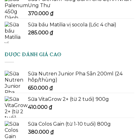
Ung Thư
370.000
₫
Sữa bầu Matilia vị socola (Lốc 4 chai)
285.000
₫
ĐƯỢC ĐÁNH GIÁ CAO
Sữa Nutren Junior Pha Sẵn 200ml (24
hôp/thùng)
650.000
₫
Sữa VitaGrow 2+ (từ 2 tuổi) 900g
410.000
₫
Sữa Colos Gain (từ 1-10 tuổi) 800g
380.000
₫