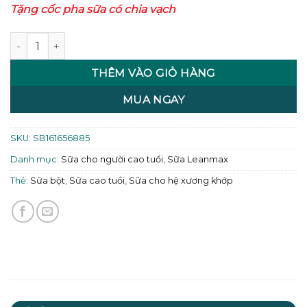
Tặng cốc pha sữa có chia vạch
Sữa Leanpro 10+ 900g số lượng
THÊM VÀO GIỎ HÀNG
MUA NGAY
SKU:
SB161656885
Danh mục:
Sữa cho người cao tuổi
,
Sữa Leanmax
Thẻ:
Sữa bột
,
Sữa cao tuổi
,
Sữa cho hệ xương khớp