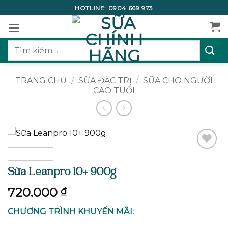
Bỏ
HOTLINE:
0904.669.973
qua
nội
dung
Tìm
kiếm:
TRANG CHỦ
/
SỮA ĐẶC TRỊ
/
SỮA CHO NGƯỜI
CAO TUỔI
Add to
wishlist
Sữa Leanpro 10+ 900g
720.000
₫
CHƯƠNG TRÌNH KHUYẾN MÃI: