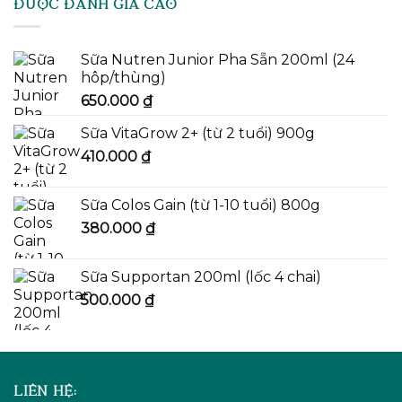
ĐƯỢC ĐÁNH GIÁ CAO
Sữa Nutren Junior Pha Sẵn 200ml (24
hôp/thùng)
650.000
₫
Sữa VitaGrow 2+ (từ 2 tuổi) 900g
410.000
₫
Sữa Colos Gain (từ 1-10 tuổi) 800g
380.000
₫
Sữa Supportan 200ml (lốc 4 chai)
500.000
₫
LIÊN HỆ: