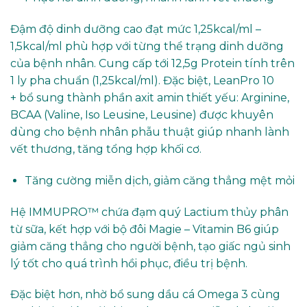
Đậm độ dinh dưỡng cao đạt mức 1,25kcal/ml –
1,5kcal/ml phù hợp với từng thể trạng dinh dưỡng
của bệnh nhân. Cung cấp tới 12,5g Protein tính trên
1 ly pha chuẩn (1,25kcal/ml). Đặc biệt, LeanPro 10
+ bổ sung thành phần axit amin thiết yếu: Arginine,
BCAA (Valine, Iso Leusine, Leusine) được khuyên
dùng cho bệnh nhân phẫu thuật giúp nhanh lành
vết thương, tăng tổng hợp khối cơ.
Tăng cường miễn dịch, giảm căng thẳng mệt mỏi
Hệ IMMUPRO™ chứa đạm quý Lactium thủy phân
từ sữa, kết hợp với bộ đôi Magie – Vitamin B6 giúp
giảm căng thẳng cho người bệnh, tạo giấc ngủ sinh
lý tốt cho quá trình hồi phục, điều trị bệnh.
Đặc biệt hơn, nhờ bổ sung dầu cá Omega 3 cùng