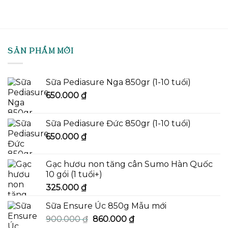
SẢN PHẨM MỚI
Sữa Pediasure Nga 850gr (1-10 tuổi)
650.000
₫
Sữa Pediasure Đức 850gr (1-10 tuổi)
650.000
₫
Gạc hươu non tăng cân Sumo Hàn Quốc
10 gói (1 tuổi+)
325.000
₫
Sữa Ensure Úc 850g Mẫu mới
Giá
Giá
900.000
₫
860.000
₫