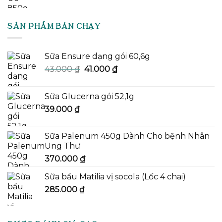
gốc
hiện
là:
tại
900.000 ₫.
là:
SẢN PHẨM BÁN CHẠY
860.000 ₫.
Sữa Ensure dạng gói 60,6g
Giá
Giá
43.000
₫
41.000
₫
gốc
hiện
là:
tại
Sữa Glucerna gói 52,1g
43.000 ₫.
là:
39.000
₫
41.000 ₫.
Sữa Palenum 450g Dành Cho bệnh Nhân
Ung Thư
370.000
₫
Sữa bầu Matilia vị socola (Lốc 4 chai)
285.000
₫