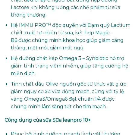
Lactose khi không uống các chế phẩm từ sữa
thông thường.
Hệ IMMU PRO™ độc quyền với Đạm quý Lactium
chiết xuất tự nhiên từ sữa, kết hợp Magie –
B6 được chứng minh khoa học giúp giảm căng
thẳng, mệt mỏi, giảm mất ngủ.
Hệ dưỡng chất kép Omega 3 – Synbiotic hỗ trợ
giảm tình trạng viêm nhiễm, giúp tăng cường hệ
miễn dịch.
Tinh chất dầu Olive nguồn gốc từ thực vật giúp
giảm nguy cơ xơ vữa động mạch, cùng với tỷ lệ
vàng Omega3/Omega6 đạt chuẩn 1/4 được
chứng minh lâm sàng tốt cho tim mạch.
Công dụng của sữa Sữa leanpro 10+
Phục hồi dinh dưỡng, nhanh lành vết thương