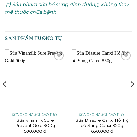
(*) Sản phẩm sữa bổ sung dinh dưỡng, không thay
thế thuốc chữa bệnh.
SẢN PHẨM TƯƠNG TỰ
Add to
Add to
wishlist
wishlist
SỮA CHO NGƯỜI CAO TUỔI
SỮA CHO NGƯỜI CAO TUỔI
Sữa Vinamilk Sure
Sữa Diasure Canxi Hỗ Trợ
Prevent Gold 900g
bổ Sung Canxi 850g
590.000
₫
650.000
₫