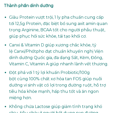
Thành phần dinh dưỡng
Giàu Protein vượt trội, 1 ly pha chuẩn cung cấp
tới 12,5g Protein, đặc biệt bổ sung axit amin quan
trọng Arginine, BCAA tốt cho người phẫu thuật,
giúp phục hồi sức khỏe, tái tạo khối cơ.
Canxi & Vitamin D giúp xương chắc khỏe, tỷ
lệ Canxi/Phốtpho đạt chuẩn khuyến nghị Viện
dinh dưỡng Quốc gia, đa dạng Sắt, Kẽm, Đồng,
Vitamin C, Vitamin A giúp nhanh lành vết thương.
Đột phá với 1 tỷ lợi khuẩn Probiotic/100g
bột cùng 100% chất xơ hòa tan FOS giúp nuôi
dưỡng vi sinh vật có lợi trong đường ruột, hỗ trợ
tiêu hóa khỏe mạnh, hấp thu tốt và ăn ngon
miệng hơn.
Không chứa Lactose giúp giảm tình trạng khó
chịu, tiêu chảy ở người bất dung nạp đường