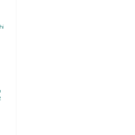
hi
m
2