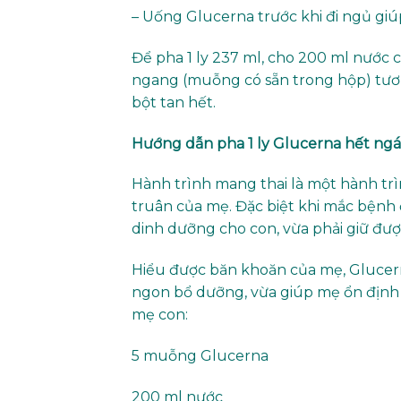
– Uống Glucerna trước khi đi ngủ gi
Để pha 1 ly 237 ml, cho 200 ml nước c
ngang (muỗng có sẵn trong hộp) tươ
bột tan hết.
Hướng dẫn pha 1 ly Glucerna hết ng
Hành trình mang thai là một hành tr
truân của mẹ. Đặc biệt khi mắc bệnh
dinh dưỡng cho con, vừa phải giữ đư
Hiểu được băn khoăn của mẹ, Glucer
ngon bổ dưỡng, vừa giúp mẹ ổn định
mẹ con:
5 muỗng Glucerna
200 ml nước