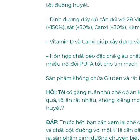
tốt đường huyết.
– Dinh dưỡng đầy đủ cân đối với 28 
(+150%), sắt (+50%), Canxi (+30%), kẽ
– Vitamin D và Canxi giúp xây dựng và
– Hỗn hợp chất béo đặc chế giàu chấ
nhiều nối đôi PUFA tốt cho tim mạch.
Sản phẩm không chứa Gluten và rất í
HỎI:
Tôi cố gắng tuân thủ chế độ ăn k
quá, tôi ăn rất nhiều, không kiêng m
huyết?
ĐÁP:
Trước hết, bạn cần xem lại chế
và chất bột đường với một tỉ lệ cân 
ra, sản phẩm dinh dưỡng chuyên biệt