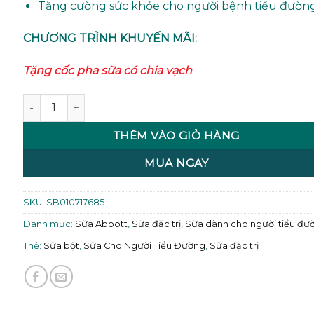
Tăng cường sức khỏe cho người bệnh tiểu đườn
CHƯƠNG TRÌNH KHUYẾN MÃI:
Tặng cốc pha sữa có chia vạch
Sữa Glucerna Abbott 800g số lượng
THÊM VÀO GIỎ HÀNG
MUA NGAY
SKU:
SB010717685
Danh mục:
Sữa Abbott
,
Sữa đặc trị
,
Sữa dành cho người tiểu đư
Thẻ:
Sữa bột
,
Sữa Cho Người Tiểu Đường
,
Sữa đặc trị