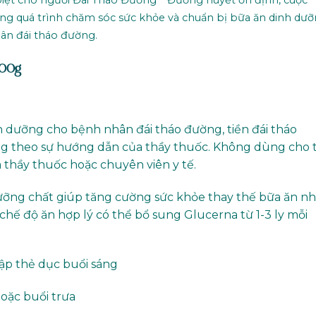
biệt cho người Đái Tháo Đường” “Đường huyết ổn định, cuộc
g quá trình chăm sóc sức khỏe và chuẩn bị bữa ăn dinh dư
ân đái tháo đường.
800g
dưỡng cho bệnh nhân đái tháo đường, tiền đái tháo
ng theo sự hướng dẫn của thầy thuốc. Không dùng cho 
ủa thầy thuốc hoặc chuyên viên y tế.
ỡng chất giúp tăng cường sức khỏe thay thế bữa ăn n
chế độ ăn hợp lý có thể bổ sung Glucerna từ 1-3 ly mỗi
ập thẻ dục buổi sáng
oặc buổi trưa