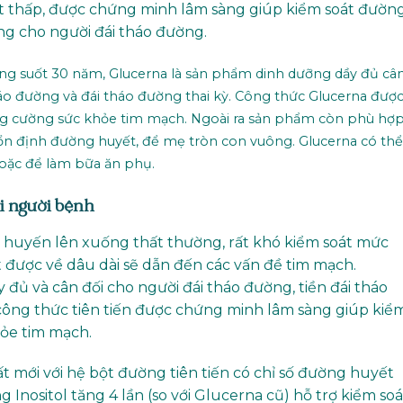
ết thấp, được chứng minh lâm sàng giúp kiểm soát đườn
g cho người đái tháo đường.
ng suốt 30 năm, Glucerna là sản phẩm dinh dưỡng dầy đủ câ
háo đường và đái tháo đường thai kỳ. Công thức Glucerna đượ
ng cường sức khỏe tim mạch. Ngoài ra sản phẩm còn phù hợ
 ổn định đường huyết, để mẹ tròn con vuông. Glucerna có thể
oặc để làm bữa ăn phụ.
i người bệnh
 huyến lên xuống thất thường, rất khó kiểm soát mức
được về dâu dài sẽ dẫn đến các vấn đề tim mạch.
đủ và cân đối cho người đái tháo đường, tiền đái tháo
 công thức tiên tiến được chứng minh lâm sàng giúp kiể
ỏe tim mạch.
t mới với hệ bột đường tiên tiến có chỉ số đường huyết
 Inositol tăng 4 lần (so với Glucerna cũ) hỗ trợ kiểm soá