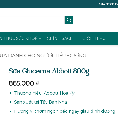
Sữa chính h
N THỨC SỨC KHOẺ
CHÍNH SÁCH
GIỚI THIỆU
ỮA DÀNH CHO NGƯỜI TIỂU ĐƯỜNG
Sữa Glucerna Abbott 800g
865.000
₫
Thương hiệu: Abbott Hoa Kỳ
Sản xuất tại Tây Ban Nha
Hương vị thơm ngon béo ngậy giàu dinh dưỡng