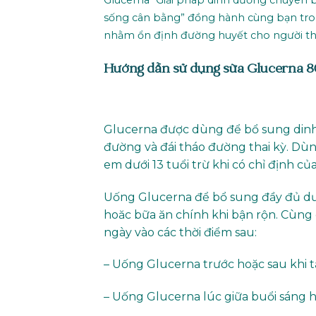
Glucerna “Giải pháp dinh dưỡng chuyên 
sống cân bằng” đồng hành cùng bạn tron
nhằm ổn định đường huyết cho người th
Hướng dẫn sử dụng sữa Glucerna 
Glucerna được dùng để bổ sung dinh 
đường và đái tháo đường thai kỳ. Dù
em dưới 13 tuổi trừ khi có chỉ định c
Uống Glucerna để bổ sung đầy đủ dư
hoăc bữa ăn chính khi bận rộn. Cùng 
ngày vào các thời điểm sau:
– Uống Glucerna trước hoặc sau khi t
– Uống Glucerna lúc giữa buổi sáng h