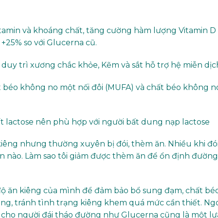
Vitamin và khoáng chất, tăng cường hàm lượng Vitamin D
m +25% so với Glucerna cũ.
 duy trì xương chắc khỏe, Kẽm và sắt hỗ trợ hệ miễn dịc
t béo không no một nối đôi (MUFA) và chất béo không n
t lactose nên phù hợp với người bất dung nạp lactose
iêng nhưng thường xuyên bị đói, thèm ăn. Nhiều khi đó
ón nào. Làm sao tôi giảm được thèm ăn để ổn định đường
 độ ăn kiêng của mình để đảm bảo bổ sung đạm, chất bé
bằng, tránh tình trạng kiêng khem quá mức cần thiết. Ng
 cho người đái tháo đường như Glucerna cũng là một lự