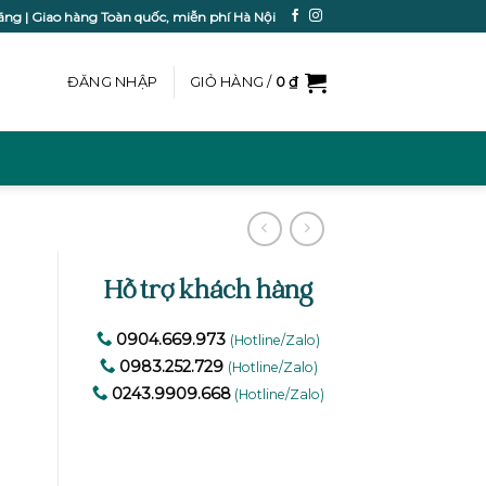
ãng | Giao hàng Toàn quốc, miễn phí Hà Nội
ĐĂNG NHẬP
GIỎ HÀNG /
0
₫
Hỗ trợ khách hàng
0904.669.973
(Hotline/Zalo)
0983.252.729
(Hotline/Zalo)
0243.9909.668
(Hotline/Zalo)