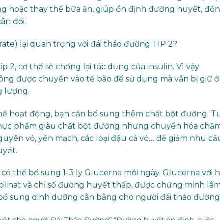
ng hoặc thay thế bữa ăn, giúp ổn định đường huyết, đồ
ân đối.
ate) lại quan trọng với đái tháo đường TIP 2?
p 2, cơ thể sẽ chống lại tác dụng của insulin. Vì vậy
hông được chuyển vào tế bào để sử dụng mà vẫn bị giữ ở
g lượng.
hể hoạt động, bạn cần bổ sung thêm chất bột đường. T
 thực phẩm giàu chất bột đường nhưng chuyển hóa chậ
nguyên vỏ, yến mạch, các loại đậu cả vỏ… để giảm nhu cầ
uyết.
có thể bổ sung 1-3 ly Glucerna mỗi ngày. Glucerna với 
olinat và chỉ số đường huyết thấp, được chứng minh lâ
bổ sung dinh dưỡng cân bằng cho người đái tháo đường