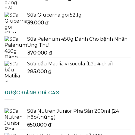
gốc
hiện
là:
tại
Sữa Glucerna gói 52,1g
43.000 ₫.
là:
39.000
₫
41.000 ₫.
Sữa Palenum 450g Dành Cho bệnh Nhân
Ung Thư
370.000
₫
Sữa bầu Matilia vị socola (Lốc 4 chai)
285.000
₫
ĐƯỢC ĐÁNH GIÁ CAO
Sữa Nutren Junior Pha Sẵn 200ml (24
hôp/thùng)
650.000
₫