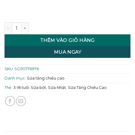
Sữa ASUMIRU vị dưa gang (từ 3-16 Tuổi) số lượng
THÊM VÀO GIỎ HÀNG
MUA NGAY
SKU:
SG110776976
Danh mục:
Sữa tăng chiều cao
Thẻ:
3-16 tuổi
,
Sữa bột
,
Sữa Nhật
,
Sữa Tăng Chiều Cao