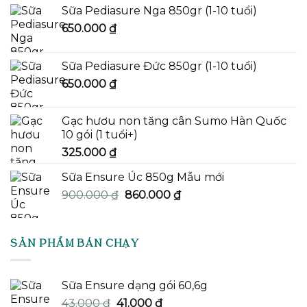
Sữa Pediasure Nga 850gr (1-10 tuổi)
650.000
₫
Sữa Pediasure Đức 850gr (1-10 tuổi)
650.000
₫
Gạc hươu non tăng cân Sumo Hàn Quốc
10 gói (1 tuổi+)
325.000
₫
Sữa Ensure Úc 850g Mẫu mới
Giá
Giá
900.000
₫
860.000
₫
gốc
hiện
là:
tại
900.000 ₫.
là:
SẢN PHẨM BÁN CHẠY
860.000 ₫.
Sữa Ensure dạng gói 60,6g
Giá
Giá
43.000
₫
41.000
₫