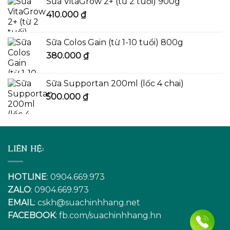
Sữa VitaGrow 2+ (từ 2 tuổi) 900g
410.000
₫
Sữa Colos Gain (từ 1-10 tuổi) 800g
380.000
₫
Sữa Supportan 200ml (lốc 4 chai)
500.000
₫
LIÊN HỆ:
HOTLINE
: 0904.669.973
ZALO
: 0904.669.973
EMAIL
:
cskh@suachinhhang.net
FACEBOOK
:
fb.com/suachinhhang.hn