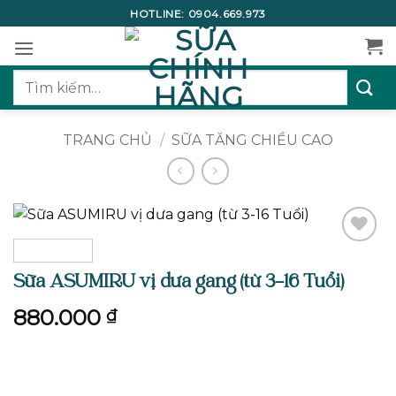
Bỏ
HOTLINE:
0904.669.973
qua
nội
dung
Tìm
kiếm:
TRANG CHỦ
/
SỮA TĂNG CHIỀU CAO
Add to
wishlist
Sữa ASUMIRU vị dưa gang (từ 3-16 Tuổi)
880.000
₫