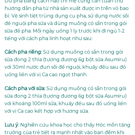
Dù pha bằng cách nào thì mẹ cũng cần tuân thủ
hướng dẫn pha từ nhà sản xuất được in trên vỏ bao
bì. Vệ sinh tiệt trùng dụng cụ pha, sử dụng nước sôi
để nguội pha sữa và dùng muỗng có sẵn trong gói
sữa để pha. Mỗi ngày uống 1 ly trước khi đi ngủ 1-2
tiếng với cách pha linh hoạt như sau:
Cách pha riêng:
Sử dụng muỗng có sẵn trong gói
sữa đong 2 thìa (tương đương 6g bột sữa Asumiru)
với 30ml nước đun sôi để nguội, khuấy đều sau đó
uống liền với vị Ca cao ngọt thanh.
Cách pha với sữa:
Sử dụng muỗng có sẵn trong gói
sữa đong 2 thìa (tương đương 6g bột sữa Asumiru)
với khoảng 100ml sữa, khuấy đều sau đó uống liền
với vị Ca cao kết hợp với hương sữa.
Lưu ý
: Nghiên cứu khoa học cho thấy Hóc môn tăng
trưởng của trẻ tiết ra mạnh nhất vào ban đêm khi