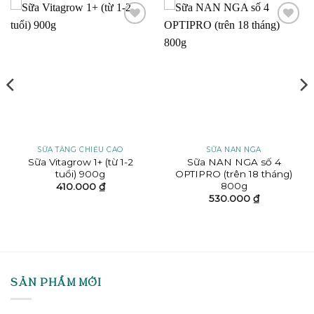
Add to
Add to
wishlist
wishlist
SỮA TĂNG CHIỀU CAO
SỮA NAN NGA
Sữa Vitagrow 1+ (từ 1-2
Sữa NAN NGA số 4
tuổi) 900g
OPTIPRO (trên 18 tháng)
800g
410.000
₫
530.000
₫
SẢN PHẨM MỚI