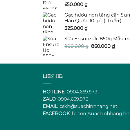
650.000
₫
Gạc hươu non tăng cân Su
Hàn Quốc 10 gói (1 tuổi+)
325.000
₫
Sữa Ensure Úc 850g Mẫu m
Giá
Giá
900.000
₫
860.000
₫
gốc
hiện
là:
tại
900.000 ₫.
là:
860.00
LIÊN HỆ:
HOTLINE
: 0904.669.973
ZALO
: 0904.669.973
EMAIL
:
cskh@suachinhhang.net
FACEBOOK
:
fb.com/suachinhhang.hn