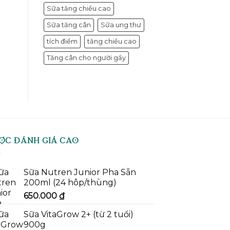
Sữa tăng chiều cao
Sữa tăng cân
Sữa ung thư
tích điểm
tăng chiều cao
Tăng cân cho người gầy
ỢC ĐÁNH GIÁ CAO
Sữa Nutren Junior Pha Sẵn
200ml (24 hôp/thùng)
650.000
₫
Sữa VitaGrow 2+ (từ 2 tuổi)
900g