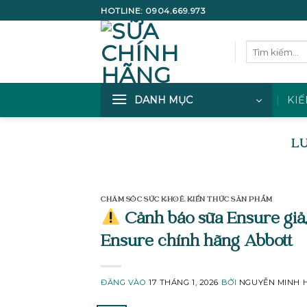
Bỏ
HOTLINE:
0904.669.973
qua
nội
Tìm
dung
kiếm:
DANH MỤC
KIẾ
LƯ
CHĂM SÓC SỨC KHOẺ
,
KIẾN THỨC SẢN PHẨM
Cảnh báo sữa Ensure giả, 
Ensure chính hãng Abbott
ĐĂNG VÀO
17 THÁNG 1, 2026
BỞI
NGUYỄN MINH H