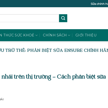
Sữa chính h
N THỨC SỨC KHOẺ
CHÍNH SÁCH
GIỚI THIỆU
U TRỮ THẺ:
PHÂN BIỆT SỮA ENSURE CHÍNH H
nhái trên thị trường – Cách phân biệt sữa
ẢI