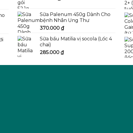
Sữa Palenum 450g Dành Cho
mo
bệnh Nhân Ung Thư
370.000
₫
Sữa bầu Matilia vị socola (Lốc 4
ới
chai)
285.000
₫
0 ₫.