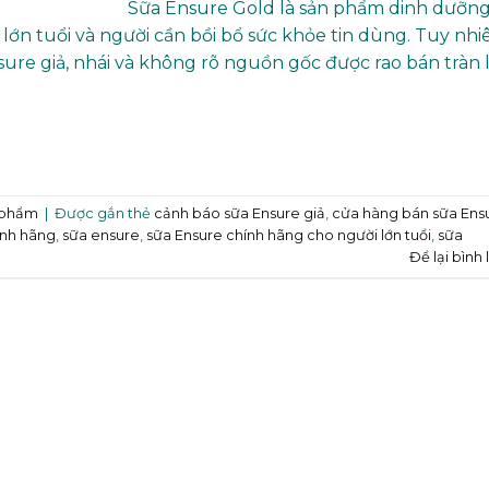
Sữa Ensure Gold là sản phẩm dinh dưỡn
lớn tuổi và người cần bồi bổ sức khỏe tin dùng. Tuy nhi
sure giả, nhái và không rõ nguồn gốc được rao bán tràn 
 phẩm
|
Được gắn thẻ
cảnh báo sữa Ensure giả
,
cửa hàng bán sữa Ens
ính hãng
,
sữa ensure
,
sữa Ensure chính hãng cho người lớn tuổi
,
sữa
Để lại bình 