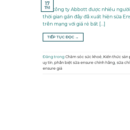
17
Th1
của công ty Abbott được nhiều người 
thời gian gần đây đã xuất hiện sữa En
trên mạng với giá rẻ bất […]
TIẾP TỤC ĐỌC
→
Đăng trong
Chăm sóc sức khoẻ
,
Kiến thức sản
uy tín
,
phân biệt sữa ensure chính hãng
,
sữa ch
ensure giả