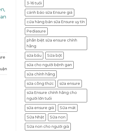
g
3-16 tuổi
ên,
cảnh báo sữa Ensure giả
lan
cửa hàng bán sữa Ensure uy tín
Pediasure
phân biệt sữa ensure chính
hãng
sữa bầu
Sữa bột
ure
sữa cho người bệnh gan
luận
sữa chính hãng
sữa công thức
sữa ensure
sữa Ensure chính hãng cho
người lớn tuổi
sữa ensure giả
Sữa mát
Sữa Nhật
Sữa non
Sữa non cho người già