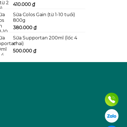
410.000
₫
Sữa Colos Gain (từ 1-10 tuổi)
800g
380.000
₫
Sữa Supportan 200ml (lốc 4
chai)
500.000
₫