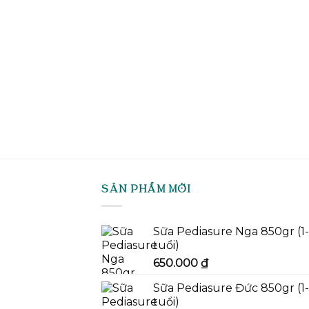
SẢN PHẨM MỚI
Sữa Pediasure Nga 850gr (1
tuổi)
650.000
₫
Sữa Pediasure Đức 850gr (1
tuổi)