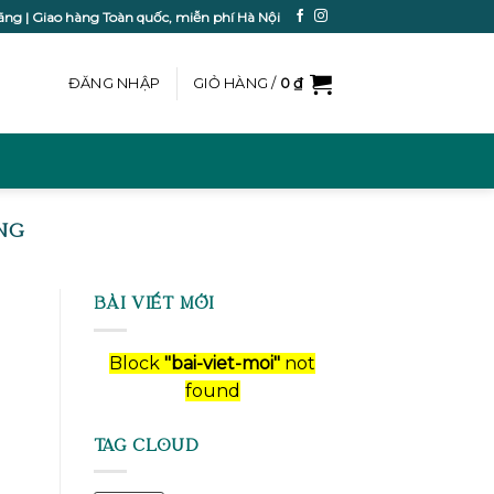
ãng | Giao hàng Toàn quốc, miễn phí Hà Nội
ĐĂNG NHẬP
GIỎ HÀNG /
0
₫
ÃNG
BÀI VIẾT MỚI
Block
"bai-viet-moi"
not
found
TAG CLOUD