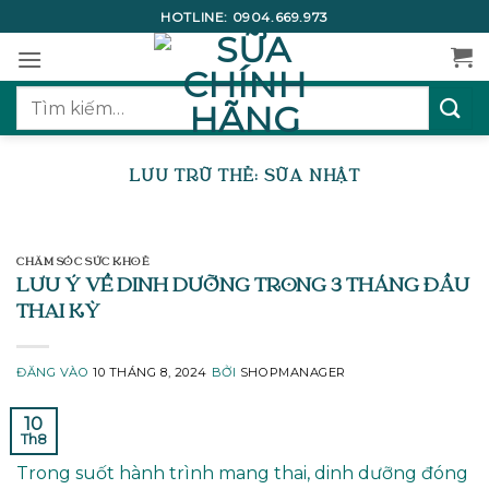
Bỏ
HOTLINE:
0904.669.973
qua
nội
dung
Tìm
kiếm:
LƯU TRỮ THẺ:
SỮA NHẬT
CHĂM SÓC SỨC KHOẺ
LƯU Ý VỀ DINH DƯỠNG TRONG 3 THÁNG ĐẦU
THAI KỲ
ĐĂNG VÀO
10 THÁNG 8, 2024
BỞI
SHOPMANAGER
10
Th8
Trong suốt hành trình mang thai, dinh dưỡng đóng