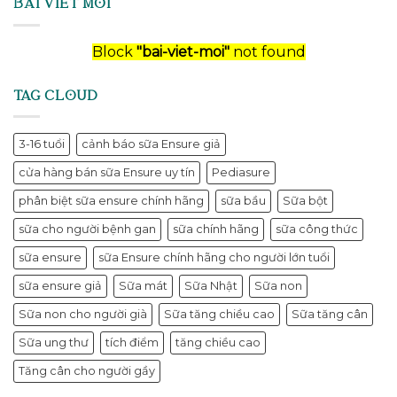
BÀI VIẾT MỚI
Block
"bai-viet-moi"
not found
TAG CLOUD
3-16 tuổi
cảnh báo sữa Ensure giả
cửa hàng bán sữa Ensure uy tín
Pediasure
phân biệt sữa ensure chính hãng
sữa bầu
Sữa bột
sữa cho người bệnh gan
sữa chính hãng
sữa công thức
sữa ensure
sữa Ensure chính hãng cho người lớn tuổi
sữa ensure giả
Sữa mát
Sữa Nhật
Sữa non
Sữa non cho người già
Sữa tăng chiều cao
Sữa tăng cân
Sữa ung thư
tích điểm
tăng chiều cao
Tăng cân cho người gầy