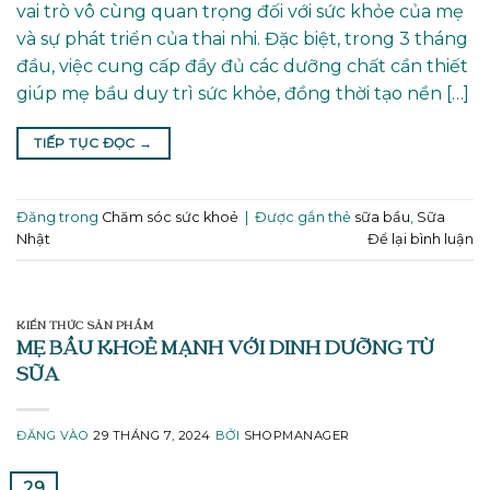
vai trò vô cùng quan trọng đối với sức khỏe của mẹ
và sự phát triển của thai nhi. Đặc biệt, trong 3 tháng
đầu, việc cung cấp đầy đủ các dưỡng chất cần thiết
giúp mẹ bầu duy trì sức khỏe, đồng thời tạo nền […]
TIẾP TỤC ĐỌC
→
Đăng trong
Chăm sóc sức khoẻ
|
Được gắn thẻ
sữa bầu
,
Sữa
Nhật
Để lại bình luận
KIẾN THỨC SẢN PHẨM
MẸ BẦU KHOẺ MẠNH VỚI DINH DƯỠNG TỪ
SỮA
ĐĂNG VÀO
29 THÁNG 7, 2024
BỞI
SHOPMANAGER
29