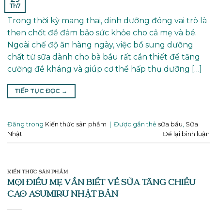
Th7
Trong thời kỳ mang thai, dinh dưỡng đóng vai trò là
then chốt để đảm bảo sức khỏe cho cả mẹ và bé.
Ngoài chế độ ăn hàng ngày, việc bổ sung dưỡng
chất từ sữa dành cho bà bầu rất cần thiết để tăng
cường đề kháng và giúp cơ thể hấp thụ dưỡng […]
TIẾP TỤC ĐỌC
→
Đăng trong
Kiến thức sản phẩm
|
Được gắn thẻ
sữa bầu
,
Sữa
Nhật
Để lại bình luận
KIẾN THỨC SẢN PHẨM
MỌI ĐIỀU MẸ VẦN BIẾT VỀ SỮA TĂNG CHIỀU
CAO ASUMIRU NHẬT BẢN