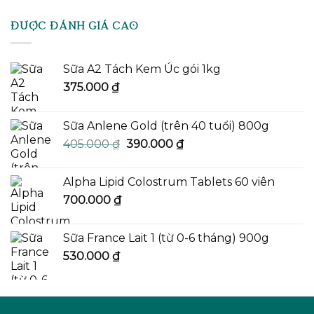
ĐƯỢC ĐÁNH GIÁ CAO
Sữa A2 Tách Kem Úc gói 1kg
375.000
₫
Sữa Anlene Gold (trên 40 tuổi) 800g
Giá
Giá
405.000
₫
390.000
₫
gốc
hiện
là:
tại
Alpha Lipid Colostrum Tablets 60 viên
405.000 ₫.
là:
700.000
₫
390.000 ₫.
Sữa France Lait 1 (từ 0-6 tháng) 900g
530.000
₫