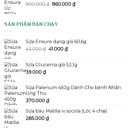
Giá
Giá
900.000
₫
860.000
₫
gốc
hiện
là:
tại
900.000 ₫.
là:
SẢN PHẨM BÁN CHẠY
860.000 ₫.
Sữa Ensure dạng gói 60,6g
Giá
Giá
43.000
₫
41.000
₫
gốc
hiện
là:
tại
Sữa Glucerna gói 52,1g
43.000 ₫.
là:
39.000
₫
41.000 ₫.
Sữa Palenum 450g Dành Cho bệnh Nhân
Ung Thư
370.000
₫
Sữa bầu Matilia vị socola (Lốc 4 chai)
285.000
₫