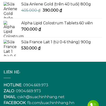
Sữa Anlene Gold (trên 40 tuổi) 800g
Giá
Giá
405.000
₫
390.000
₫
gốc
hiện
là:
tại
Alpha Lipid Colostrum Tablets 60 viên
405.000 ₫.
là:
700.000
₫
390.000 ₫.
Sữa France Lait 1 (từ 0-6 tháng) 900g
530.000
₫
LIÊN HỆ:
HOTLINE
: 0904.669.973
ZALO
: 0904.669.973
EMAIL
:
cskh@suachinhhang.net
FACEBOOK
:
fb.com/suachinhhang.hn