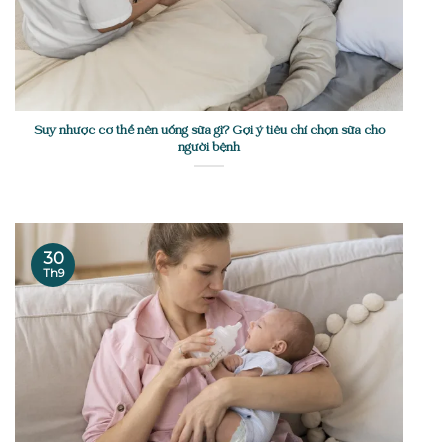
Suy nhược cơ thể nên uống sữa gì? Gợi ý tiêu chí chọn sữa cho
người bệnh
30
Th9