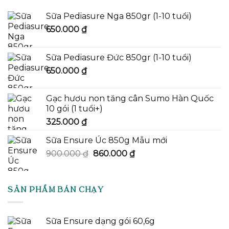
Sữa Pediasure Nga 850gr (1-10 tuổi)
650.000
₫
Sữa Pediasure Đức 850gr (1-10 tuổi)
650.000
₫
Gạc hươu non tăng cân Sumo Hàn Quốc
10 gói (1 tuổi+)
325.000
₫
Sữa Ensure Úc 850g Mẫu mới
Giá
Giá
900.000
₫
860.000
₫
gốc
hiện
là:
tại
900.000 ₫.
là:
SẢN PHẨM BÁN CHẠY
860.000 ₫.
Sữa Ensure dạng gói 60,6g