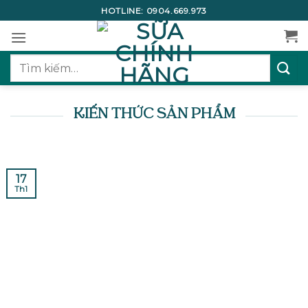
Bỏ
HOTLINE:
0904.669.973
qua
nội
dung
Tìm
kiếm:
KIẾN THỨC SẢN PHẨM
17
Th1