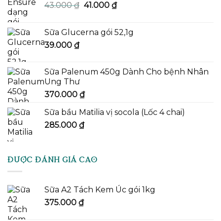
Giá
Giá
43.000
₫
41.000
₫
gốc
hiện
là:
tại
Sữa Glucerna gói 52,1g
43.000 ₫.
là:
39.000
₫
41.000 ₫.
Sữa Palenum 450g Dành Cho bệnh Nhân
Ung Thư
370.000
₫
Sữa bầu Matilia vị socola (Lốc 4 chai)
285.000
₫
ĐƯỢC ĐÁNH GIÁ CAO
Sữa A2 Tách Kem Úc gói 1kg
375.000
₫