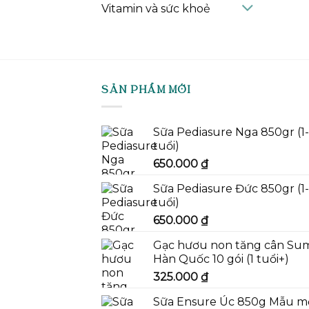
Vitamin và sức khoẻ
SẢN PHẨM MỚI
Sữa Pediasure Nga 850gr (1
tuổi)
650.000
₫
Sữa Pediasure Đức 850gr (1
tuổi)
650.000
₫
Gạc hươu non tăng cân Su
Hàn Quốc 10 gói (1 tuổi+)
325.000
₫
Sữa Ensure Úc 850g Mẫu m