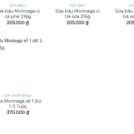
SỮA BẦU
SỮA BẦU
SỮ
ữa bầu Morinaga vị
Sữa bầu Morinaga vị
Sữa bầu 
cà phê 216g
trà sữa 216g
trà x
205.000
₫
205.000
₫
20
Add to
wishlist
SỮA MORINAGA
a Morinaga số 1 (từ
1-3 Tuổi)
370.000
₫