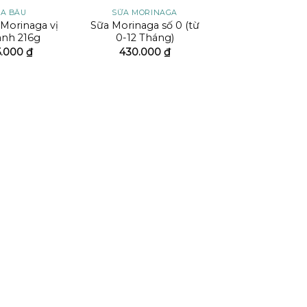
A BẦU
SỮA MORINAGA
Morinaga vị
Sữa Morinaga số 0 (từ
anh 216g
0-12 Tháng)
5.000
₫
430.000
₫