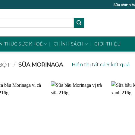
Sữa chính h
N THỨC SỨC KHOẺ
CHÍNH SÁCH
GIỚI THIỆU
BỘT
/
SỮA MORINAGA
Hiển thị tất cả 5 kết quả
Add to
Add to
wishlist
wishlist