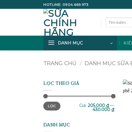
Bỏ
HOTLINE:
0904.669.973
qua
nội
Tìm
dung
kiếm:
DANH MỤC
KIẾ
TRANG CHỦ
/
DANH MỤC SỮA 
LỌC THEO GIÁ
Giá
Giá
Giá:
205.000 ₫
—
LỌC
tối
tối
430.000 ₫
thiểu
đa
DANH MỤC