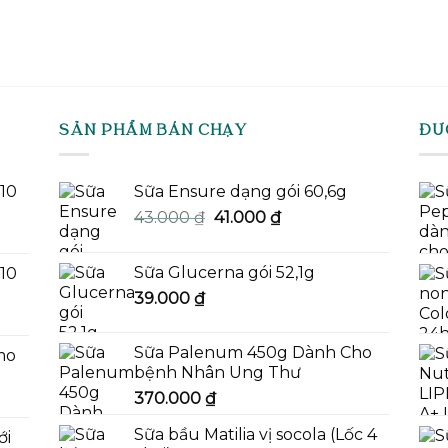
SẢN PHẨM BÁN CHẠY
ĐƯ
-10
Sữa Ensure dạng gói 60,6g
Giá
Giá
43.000
₫
41.000
₫
gốc
hiện
là:
tại
Sữa Glucerna gói 52,1g
-10
43.000 ₫.
là:
39.000
₫
41.000 ₫.
Sữa Palenum 450g Dành Cho
mo
bệnh Nhân Ung Thư
370.000
₫
Sữa bầu Matilia vị socola (Lốc 4
ới