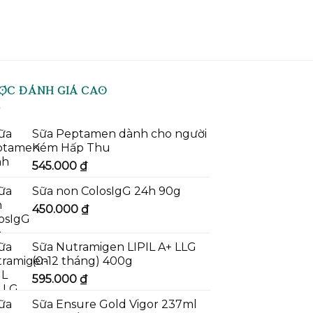
ỢC ĐÁNH GIÁ CAO
Sữa Peptamen dành cho người
Kém Hấp Thu
545.000
₫
Sữa non ColosIgG 24h 90g
450.000
₫
Sữa Nutramigen LIPIL A+ LLG
(0-12 tháng) 400g
595.000
₫
Sữa Ensure Gold Vigor 237ml