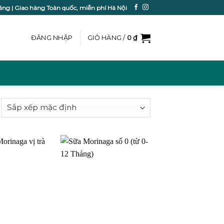
ãng | Giao hàng Toàn quốc, miễn phí Hà Nội
ĐĂNG NHẬP
GIỎ HÀNG /
0
₫
Add to
Add to
wishlist
wishlist