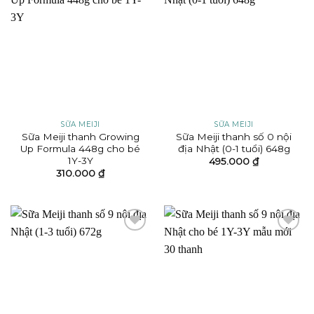
Add to
Add to
wishlist
wishlist
SỮA MEIJI
SỮA MEIJI
Sữa Meiji thanh Growing
Sữa Meiji thanh số 0 nội
Up Formula 448g cho bé
địa Nhật (0-1 tuổi) 648g
1Y-3Y
495.000
₫
310.000
₫
Add to
Add to
wishlist
wishlist