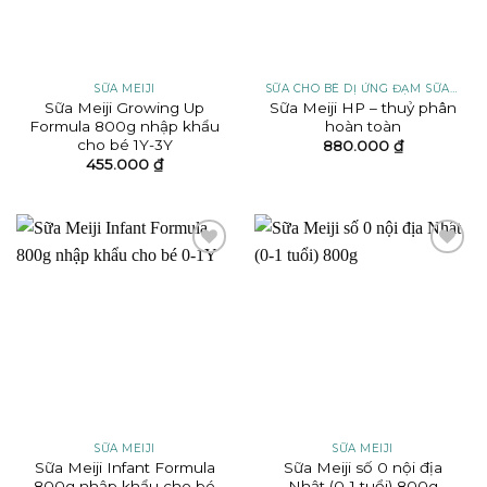
SỮA MEIJI
SỮA CHO BÉ DỊ ỨNG ĐẠM SỮA BÒ
Sữa Meiji Growing Up
Sữa Meiji HP – thuỷ phân
Formula 800g nhập khẩu
hoàn toàn
cho bé 1Y-3Y
880.000
₫
455.000
₫
Add to
Add to
wishlist
wishlist
SỮA MEIJI
SỮA MEIJI
Sữa Meiji Infant Formula
Sữa Meiji số 0 nội địa
800g nhập khẩu cho bé
Nhật (0-1 tuổi) 800g