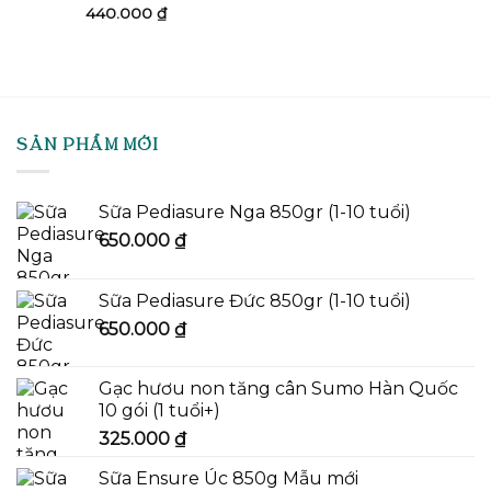
440.000
₫
SẢN PHẨM MỚI
Sữa Pediasure Nga 850gr (1-10 tuổi)
650.000
₫
Sữa Pediasure Đức 850gr (1-10 tuổi)
650.000
₫
Gạc hươu non tăng cân Sumo Hàn Quốc
10 gói (1 tuổi+)
325.000
₫
Sữa Ensure Úc 850g Mẫu mới