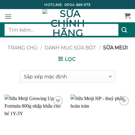
Bỏ
HOTLINE:
0904.669.973
qua
nội
dung
Tìm
kiếm:
TRANG CHỦ
/
DANH MỤC SỮA BỘT
/
SỮA MEIJI
LỌC
Add to
Add to
wishlist
wishlist