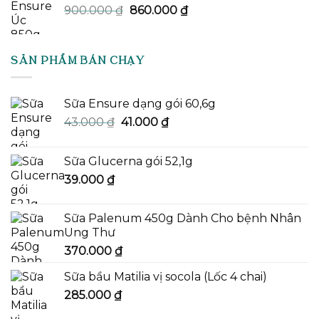
Giá
Giá
900.000
₫
860.000
₫
gốc
hiện
là:
tại
900.000 ₫.
là:
SẢN PHẨM BÁN CHẠY
860.000 ₫.
Sữa Ensure dạng gói 60,6g
Giá
Giá
43.000
₫
41.000
₫
gốc
hiện
là:
tại
Sữa Glucerna gói 52,1g
43.000 ₫.
là:
39.000
₫
41.000 ₫.
Sữa Palenum 450g Dành Cho bệnh Nhân
Ung Thư
370.000
₫
Sữa bầu Matilia vị socola (Lốc 4 chai)
285.000
₫