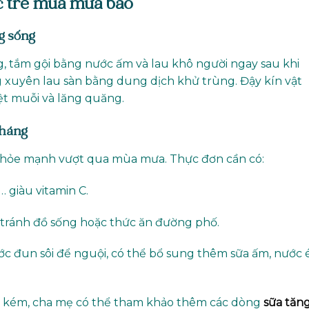
c trẻ mùa mưa bão
g sống
 tắm gội bằng nước ấm và lau khô người ngay sau khi
 xuyên lau sàn bằng dung dịch khử trùng. Đậy kín vật
ệt muỗi và lăng quăng.
kháng
 khỏe mạnh vượt qua mùa mưa. Thực đơn cần có:
i… giàu vitamin C.
i, tránh đồ sống hoặc thức ăn đường phố.
ước đun sôi để nguội, có thể bổ sung thêm sữa ấm, nước 
ch kém, cha mẹ có thể tham khảo thêm các dòng
sữa tăn