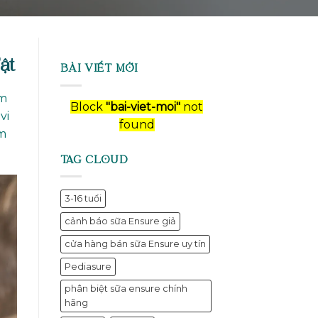
ật
BÀI VIẾT MỚI
ẩm
Block
"bai-viet-moi"
not
vi
found
ằm
TAG CLOUD
3-16 tuổi
cảnh báo sữa Ensure giả
cửa hàng bán sữa Ensure uy tín
Pediasure
phân biệt sữa ensure chính
hãng