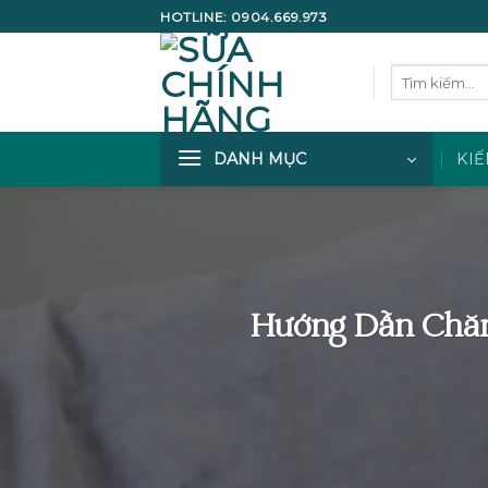
Bỏ
HOTLINE:
0904.669.973
qua
nội
Tìm
dung
kiếm:
DANH MỤC
KIẾ
Hướng Dẫn Chăm