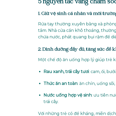
5 nguyên tắc vàng chăm só
1. Giữ vệ sinh cá nhân và môi trườn
Rửa tay thường xuyên bằng xà phòng,
tắm. Nhà cửa cần khô thoáng, thường
chứa nước, phát quang bụi rậm để di
2. Dinh dưỡng đầy đủ, tăng sức đề 
Một chế độ ăn uống hợp lý giúp trẻ
Rau xanh, trái cây tươi
: cam, ổi, bưở
Thức ăn an toàn
: ăn chín, uống sô
Nước uống hợp vệ sinh
: ưu tiên n
trái cây.
Với những trẻ có đề kháng, miễn dị