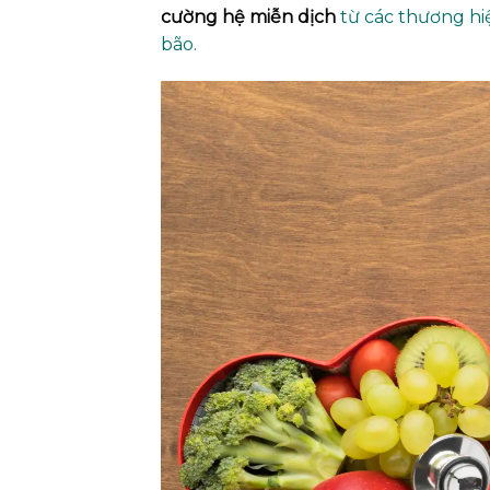
cường hệ miễn dịch
từ các thương hi
bão.