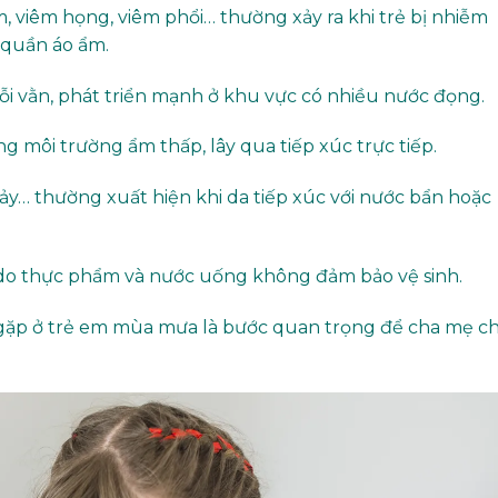
m, viêm họng, viêm phổi… thường xảy ra khi trẻ bị nhiễm
c quần áo ẩm.
ỗi vằn, phát triển mạnh ở khu vực có nhiều nước đọng.
ng môi trường ẩm thấp, lây qua tiếp xúc trực tiếp.
sảy… thường xuất hiện khi da tiếp xúc với nước bẩn hoặc
ói do thực phẩm và nước uống không đảm bảo vệ sinh.
ặp ở trẻ em mùa mưa là bước quan trọng để cha mẹ c