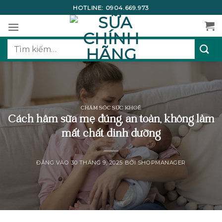
Bỏ
HOTLINE:
0904.669.973
qua
nội
dung
Tìm
kiếm:
CHĂM SÓC SỨC KHOẺ
Cách hâm sữa mẹ đúng, an toàn, không làm
mất chất dinh dưỡng
ĐĂNG VÀO
30 THÁNG 9, 2025
BỞI
SHOPMANAGER