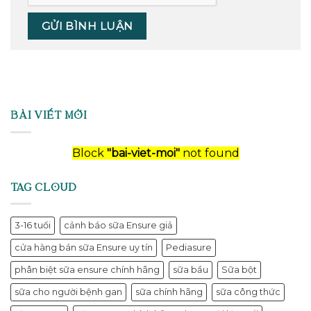
BÀI VIẾT MỚI
Block
"bai-viet-moi"
not found
TAG CLOUD
3-16 tuổi
cảnh báo sữa Ensure giả
cửa hàng bán sữa Ensure uy tín
Pediasure
phân biệt sữa ensure chính hãng
sữa bầu
Sữa bột
sữa cho người bệnh gan
sữa chính hãng
sữa công thức