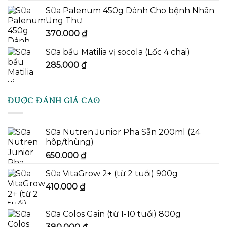
Sữa Palenum 450g Dành Cho bệnh Nhân
Ung Thư
370.000
₫
Sữa bầu Matilia vị socola (Lốc 4 chai)
285.000
₫
ĐƯỢC ĐÁNH GIÁ CAO
Sữa Nutren Junior Pha Sẵn 200ml (24
hôp/thùng)
650.000
₫
Sữa VitaGrow 2+ (từ 2 tuổi) 900g
410.000
₫
Sữa Colos Gain (từ 1-10 tuổi) 800g