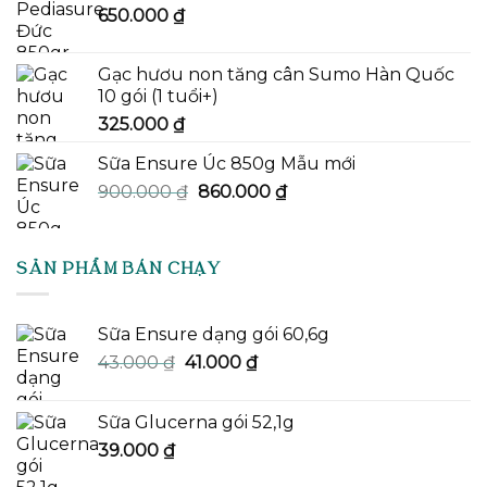
650.000
₫
Gạc hươu non tăng cân Sumo Hàn Quốc
10 gói (1 tuổi+)
325.000
₫
Sữa Ensure Úc 850g Mẫu mới
Giá
Giá
900.000
₫
860.000
₫
gốc
hiện
là:
tại
900.000 ₫.
là:
SẢN PHẨM BÁN CHẠY
860.000 ₫.
Sữa Ensure dạng gói 60,6g
Giá
Giá
43.000
₫
41.000
₫
gốc
hiện
là:
tại
Sữa Glucerna gói 52,1g
43.000 ₫.
là:
39.000
₫
41.000 ₫.