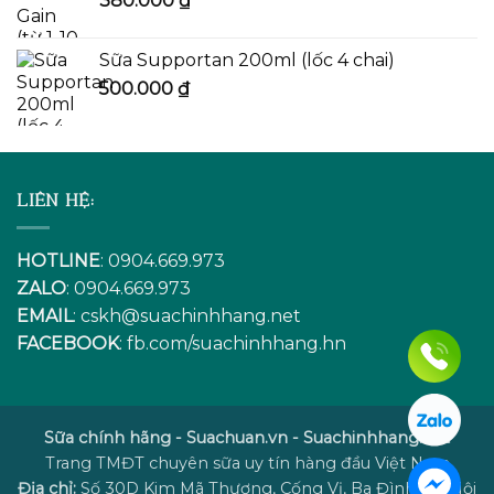
380.000
₫
Sữa Supportan 200ml (lốc 4 chai)
500.000
₫
LIÊN HỆ:
HOTLINE
: 0904.669.973
ZALO
: 0904.669.973
EMAIL
:
cskh@suachinhhang.net
FACEBOOK
:
fb.com/suachinhhang.hn
Sữa chính hãng - Suachuan.vn - Suachinhhang.net
Trang TMĐT chuyên sữa uy tín hàng đầu Việt Nam
Địa chỉ:
Số 30D Kim Mã Thượng, Cống Vị, Ba Đình, Hà Nội