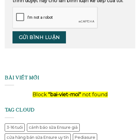
trình duyệt này cho lần bình luận kế tiếp của tôi.
BÀI VIẾT MỚI
Block
"bai-viet-moi"
not found
TAG CLOUD
3-16 tuổi
cảnh báo sữa Ensure giả
cửa hàng bán sữa Ensure uy tín
Pediasure