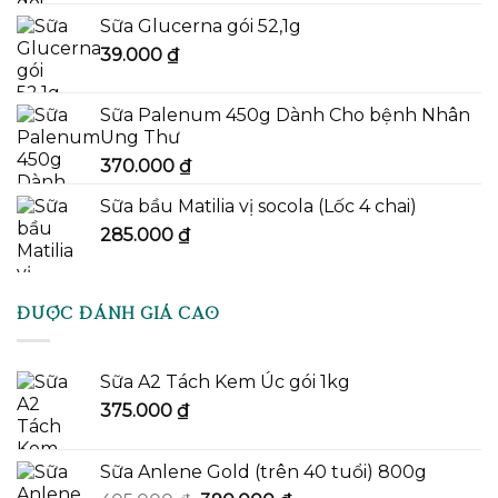
là:
tại
Sữa Glucerna gói 52,1g
43.000 ₫.
là:
39.000
₫
41.000 ₫.
Sữa Palenum 450g Dành Cho bệnh Nhân
Ung Thư
370.000
₫
Sữa bầu Matilia vị socola (Lốc 4 chai)
285.000
₫
ĐƯỢC ĐÁNH GIÁ CAO
Sữa A2 Tách Kem Úc gói 1kg
375.000
₫
Sữa Anlene Gold (trên 40 tuổi) 800g