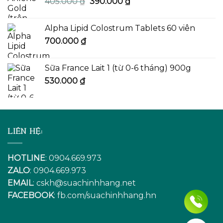
Giá
Giá
405.000
₫
390.000
₫
gốc
hiện
là:
tại
Alpha Lipid Colostrum Tablets 60 viên
405.000 ₫.
là:
700.000
₫
390.000 ₫.
Sữa France Lait 1 (từ 0-6 tháng) 900g
530.000
₫
LIÊN HỆ:
HOTLINE
: 0904.669.973
ZALO
: 0904.669.973
EMAIL
:
cskh@suachinhhang.net
FACEBOOK
:
fb.com/suachinhhang.hn