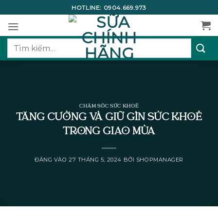
Bỏ
HOTLINE:
0904.669.973
qua
nội
dung
Tìm
kiếm:
CHĂM SÓC SỨC KHOẺ
TĂNG CƯỜNG VÀ GIỮ GÌN SỨC KHOẺ
TRONG GIAO MÙA
ĐĂNG VÀO
27 THÁNG 5, 2024
BỞI
SHOPMANAGER