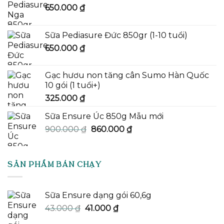
650.000
₫
Sữa Pediasure Đức 850gr (1-10 tuổi)
650.000
₫
Gạc hươu non tăng cân Sumo Hàn Quốc
10 gói (1 tuổi+)
325.000
₫
Sữa Ensure Úc 850g Mẫu mới
Giá
Giá
900.000
₫
860.000
₫
gốc
hiện
là:
tại
900.000 ₫.
là:
SẢN PHẨM BÁN CHẠY
860.000 ₫.
Sữa Ensure dạng gói 60,6g
Giá
Giá
43.000
₫
41.000
₫
gốc
hiện