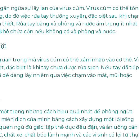
ăn ngừa sự lây lan của virus cúm. Virus cúm có thể tồn 
g, do đó việc rửa tay thường xuyên, đặc biệt sau khi ch
n thiết. Rửa tay bằng xà phòng và nước ấm trong ít nhất
y khô chứa cồn nếu không có xà phòng và nước.
ặt
quan trọng mà virus cúm có thể xâm nhập vào cơ thể. Vì
, đặc biệt là khi tay chưa được rửa sạch. Nếu tay đã tiếp
thể dễ dàng lây nhiễm qua việc chạm vào mắt, mũi hoặc
h
 một trong những cách hiệu quả nhất để phòng ngừa
 miễn dịch của mình bằng cách xây dựng một lối sống
 quen ngủ đủ giấc, tập thể dục đều đặn, và ăn uống cân
 chất xơ, chất béo lành mạnh và các vi sinh có lợi từ thự