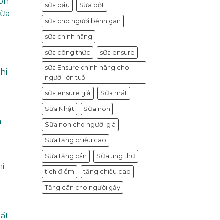
con
sữa bầu
Sữa bột
gừa
sữa cho người bệnh gan
sữa chính hãng
sữa công thức
sữa ensure
sữa Ensure chính hãng cho
hi
người lớn tuổi
sữa ensure giả
Sữa mát
Sữa Nhật
Sữa non
n
Sữa non cho người già
Sữa tăng chiều cao
Sữa tăng cân
Sữa ung thư
hi
tích điểm
tăng chiều cao
Tăng cân cho người gầy
bất