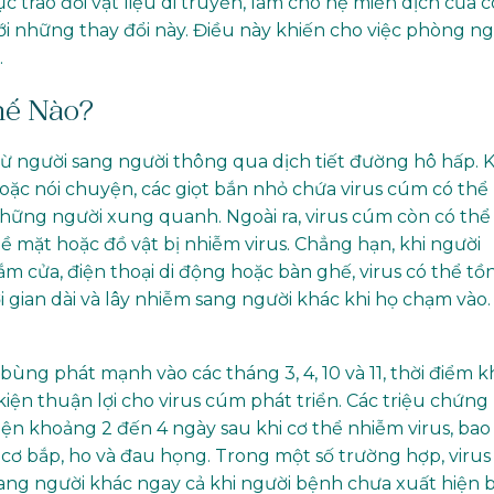
c trao đổi vật liệu di truyền, làm cho hệ miễn dịch của 
với những thay đổi này. Điều này khiến cho việc phòng n
.
hế Nào?
từ người sang người thông qua dịch tiết đường hô hấp. K
oặc nói chuyện, các giọt bắn nhỏ chứa virus cúm có thể
 những người xung quanh. Ngoài ra, virus cúm còn có thể
 bề mặt hoặc đồ vật bị nhiễm virus. Chẳng hạn, khi người
 cửa, điện thoại di động hoặc bàn ghế, virus có thể tồ
i gian dài và lây nhiễm sang người khác khi họ chạm vào.
ng phát mạnh vào các tháng 3, 4, 10 và 11, thời điểm k
 kiện thuận lợi cho virus cúm phát triển. Các triệu chứng
n khoảng 2 đến 4 ngày sau khi cơ thể nhiễm virus, bao
cơ bắp, ho và đau họng. Trong một số trường hợp, virus
sang người khác ngay cả khi người bệnh chưa xuất hiện 