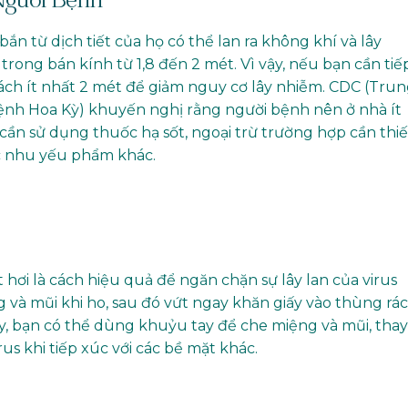
Người Bệnh
ắn từ dịch tiết của họ có thể lan ra không khí và lây
ong bán kính từ 1,8 đến 2 mét. Vì vậy, nếu bạn cần tiế
ách ít nhất 2 mét để giảm nguy cơ lây nhiễm. CDC (Tru
ệnh Hoa Kỳ) khuyến nghị rằng người bệnh nên ở nhà ít
cần sử dụng thuốc hạ sốt, ngoại trừ trường hợp cần thiế
ác nhu yếu phẩm khác.
 hơi là cách hiệu quả để ngăn chặn sự lây lan của virus
và mũi khi ho, sau đó vứt ngay khăn giấy vào thùng rác
, bạn có thể dùng khuỷu tay để che miệng và mũi, thay
rus khi tiếp xúc với các bề mặt khác.