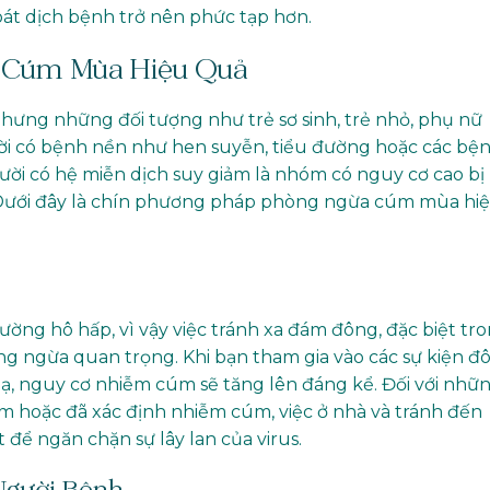
soát dịch bệnh trở nên phức tạp hơn.
 Cúm Mùa Hiệu Quả
nhưng những đối tượng như trẻ sơ sinh, trẻ nhỏ, phụ nữ
gười có bệnh nền như hen suyễn, tiểu đường hoặc các bệ
ười có hệ miễn dịch suy giảm là nhóm có nguy cơ cao bị
Dưới đây là chín phương pháp phòng ngừa cúm mùa hi
ng hô hấp, vì vậy việc tránh xa đám đông, đặc biệt tr
g ngừa quan trọng. Khi bạn tham gia vào các sự kiện đ
lạ, nguy cơ nhiễm cúm sẽ tăng lên đáng kể. Đối với nhữ
m hoặc đã xác định nhiễm cúm, việc ở nhà và tránh đến
 để ngăn chặn sự lây lan của virus.