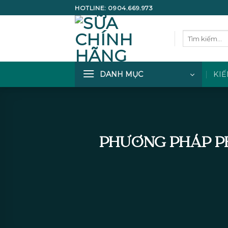
Bỏ
HOTLINE:
0904.669.973
qua
nội
Tìm
dung
kiếm:
DANH MỤC
KIẾ
PHƯƠNG PHÁP PH