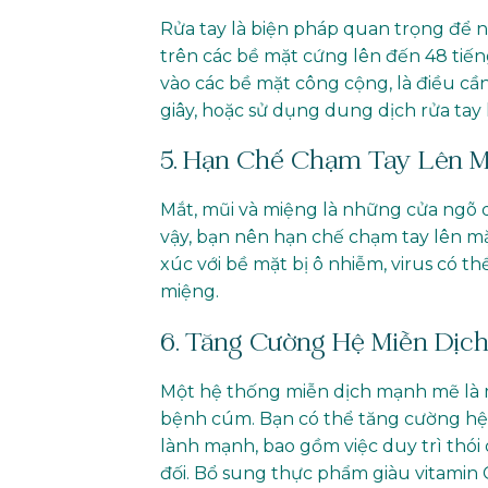
Rửa tay là biện pháp quan trọng để ng
trên các bề mặt cứng lên đến 48 tiến
vào các bề mặt công cộng, là điều cầ
giây, hoặc sử dụng dung dịch rửa ta
5. Hạn Chế Chạm Tay Lên M
Mắt, mũi và miệng là những cửa ngõ 
vậy, bạn nên hạn chế chạm tay lên mặt
xúc với bề mặt bị ô nhiễm, virus có 
miệng.
6. Tăng Cường Hệ Miễn Dịc
Một hệ thống miễn dịch mạnh mẽ là
bệnh cúm. Bạn có thể tăng cường hệ
lành mạnh, bao gồm việc duy trì thói
đối. Bổ sung thực phẩm giàu vitamin C,