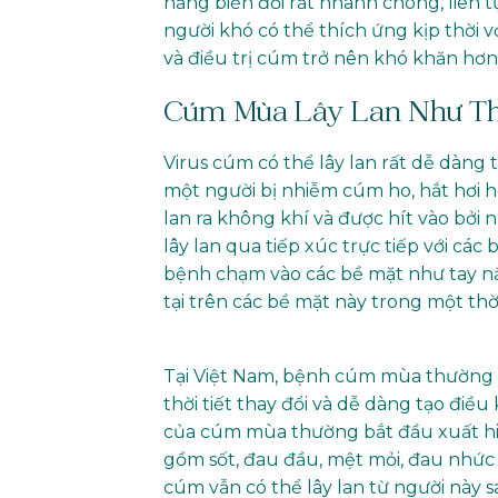
năng biến đổi rất nhanh chóng, liên tụ
người khó có thể thích ứng kịp thời 
và điều trị cúm trở nên khó khăn hơn
Cúm Mùa Lây Lan Như T
Virus cúm có thể lây lan rất dễ dàng 
một người bị nhiễm cúm ho, hắt hơi h
lan ra không khí và được hít vào bởi
lây lan qua tiếp xúc trực tiếp với các
bệnh chạm vào các bề mặt như tay nắm
tại trên các bề mặt này trong một thờ
Tại Việt Nam, bệnh cúm mùa thường bù
thời tiết thay đổi và dễ dàng tạo điều
của cúm mùa thường bắt đầu xuất hiệ
gồm sốt, đau đầu, mệt mỏi, đau nhức 
cúm vẫn có thể lây lan từ người này 