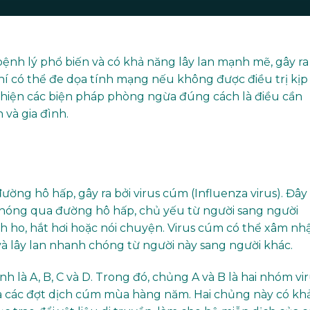
h lý phổ biến và có khả năng lây lan mạnh mẽ, gây ra
í có thể đe dọa tính mạng nếu không được điều trị kịp
c hiện các biện pháp phòng ngừa đúng cách là điều cần
 và gia đình.
g hô hấp, gây ra bởi virus cúm (Influenza virus). Đây 
 chóng qua đường hô hấp, chủ yếu từ người sang người
h ho, hắt hơi hoặc nói chuyện. Virus cúm có thể xâm nh
à lây lan nhanh chóng từ người này sang người khác.
h là A, B, C và D. Trong đó, chủng A và B là hai nhóm vi
a các đợt dịch cúm mùa hàng năm. Hai chủng này có kh