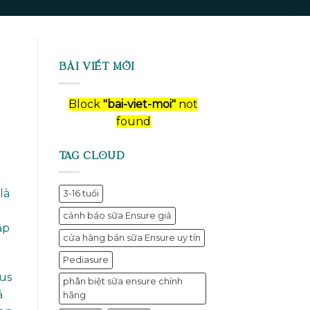
BÀI VIẾT MỚI
Block
"bai-viet-moi"
not
found
TAG CLOUD
là
3-16 tuổi
cảnh báo sữa Ensure giả
ập
cửa hàng bán sữa Ensure uy tín
Pediasure
rus
phân biệt sữa ensure chính
ả
hãng