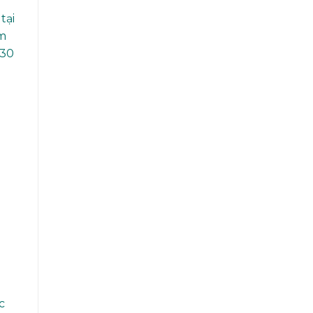
tại
ạm
 30
c