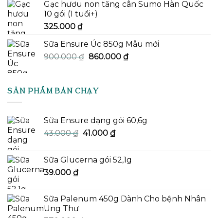
Gạc hươu non tăng cân Sumo Hàn Quốc
10 gói (1 tuổi+)
325.000
₫
Sữa Ensure Úc 850g Mẫu mới
Giá
Giá
900.000
₫
860.000
₫
gốc
hiện
là:
tại
900.000 ₫.
là:
SẢN PHẨM BÁN CHẠY
860.000 ₫.
Sữa Ensure dạng gói 60,6g
Giá
Giá
43.000
₫
41.000
₫
gốc
hiện
là:
tại
Sữa Glucerna gói 52,1g
43.000 ₫.
là:
39.000
₫
41.000 ₫.
Sữa Palenum 450g Dành Cho bệnh Nhân
Ung Thư