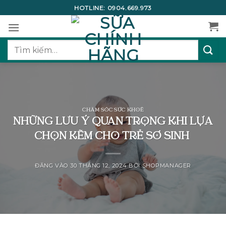
Bỏ
HOTLINE:
0904.669.973
qua
nội
dung
Tìm
kiếm:
CHĂM SÓC SỨC KHOẺ
NHỮNG LƯU Ý QUAN TRỌNG KHI LỰA
CHỌN KẼM CHO TRẺ SƠ SINH
ĐĂNG VÀO
30 THÁNG 12, 2024
BỞI
SHOPMANAGER