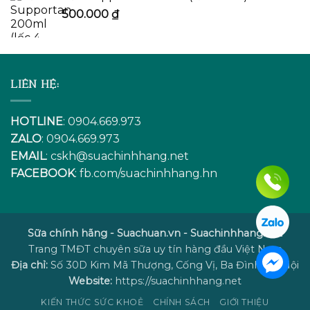
500.000
₫
LIÊN HỆ:
HOTLINE
: 0904.669.973
ZALO
: 0904.669.973
EMAIL
:
cskh@suachinhhang.net
FACEBOOK
:
fb.com/suachinhhang.hn
Sữa chính hãng - Suachuan.vn - Suachinhhang.net
Trang TMĐT chuyên sữa uy tín hàng đầu Việt Nam
Địa chỉ:
Số 30D Kim Mã Thượng, Cống Vị, Ba Đình, Hà Nội
Website:
https://suachinhhang.net
KIẾN THỨC SỨC KHOẺ
CHÍNH SÁCH
GIỚI THIỆU