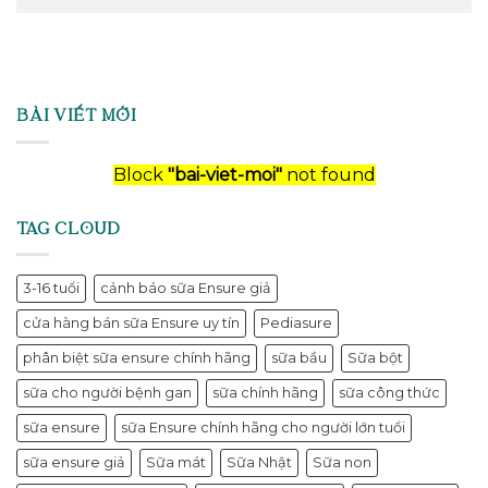
BÀI VIẾT MỚI
Block
"bai-viet-moi"
not found
TAG CLOUD
3-16 tuổi
cảnh báo sữa Ensure giả
cửa hàng bán sữa Ensure uy tín
Pediasure
phân biệt sữa ensure chính hãng
sữa bầu
Sữa bột
sữa cho người bệnh gan
sữa chính hãng
sữa công thức
sữa ensure
sữa Ensure chính hãng cho người lớn tuổi
sữa ensure giả
Sữa mát
Sữa Nhật
Sữa non