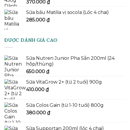
370.000
₫
Sữa bầu Matilia vị socola (Lốc 4 chai)
285.000
₫
ĐƯỢC ĐÁNH GIÁ CAO
Sữa Nutren Junior Pha Sẵn 200ml (24
hôp/thùng)
650.000
₫
Sữa VitaGrow 2+ (từ 2 tuổi) 900g
410.000
₫
Sữa Colos Gain (từ 1-10 tuổi) 800g
380.000
₫
Sữa Supportan 200ml (lốc 4 chai)