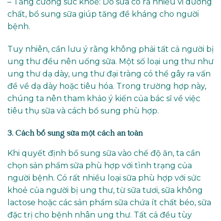
– Tăng cường sức khoẻ: Do sữa có rấ nhiều vi dưỡng
chất, bổ sung sữa giúp tăng đề kháng cho người
bệnh.
Tuy nhiên, cần lưu ý rằng không phải tất cả người bị
ung thư đều nên uống sữa. Một số loại ung thư như
ung thư dạ dày, ung thư đại tràng có thể gây ra vấn
đề về dạ dày hoặc tiêu hóa. Trong trường hợp này,
chúng ta nên tham khảo ý kiến của bác sĩ về việc
tiêu thụ sữa và cách bổ sung phù hợp.
3. Cách bổ sung sữa một cách an toàn
Khi quyết định bổ sung sữa vào chế độ ăn, ta cần
chọn sản phẩm sữa phù hợp với tình trạng của
người bệnh. Có rất nhiều loại sữa phù hợp với sức
khoẻ của người bị ung thư, từ sữa tươi, sữa không
lactose hoặc các sản phẩm sữa chứa ít chất béo, sữa
đặc trị cho bệnh nhân ung thư. Tất cả đều tùy