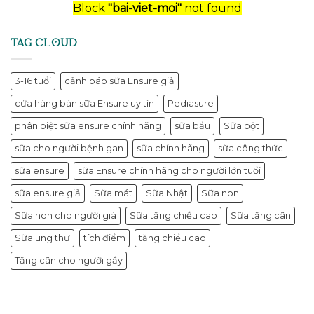
Block
"bai-viet-moi"
not found
TAG CLOUD
3-16 tuổi
cảnh báo sữa Ensure giả
cửa hàng bán sữa Ensure uy tín
Pediasure
phân biệt sữa ensure chính hãng
sữa bầu
Sữa bột
sữa cho người bệnh gan
sữa chính hãng
sữa công thức
sữa ensure
sữa Ensure chính hãng cho người lớn tuổi
sữa ensure giả
Sữa mát
Sữa Nhật
Sữa non
Sữa non cho người già
Sữa tăng chiều cao
Sữa tăng cân
Sữa ung thư
tích điểm
tăng chiều cao
Tăng cân cho người gầy