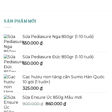
SẢN PHẨM MỚI
Sữa Pediasure Nga 850gr (1-10 tuổi)
650.000
₫
Sữa Pediasure Đức 850gr (1-10 tuổi)
650.000
₫
Gạc hươu non tăng cân Sumo Hàn Quốc
10 gói (1 tuổi+)
325.000
₫
Sữa Ensure Úc 850g Mẫu mới
Giá
Giá
900.000
₫
860.000
₫
gốc
hiện