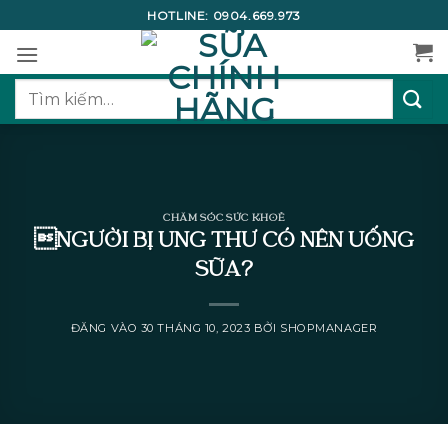
Bỏ
HOTLINE:
0904.669.973
qua
nội
dung
Tìm
kiếm:
CHĂM SÓC SỨC KHOẺ
NGƯỜI BỊ UNG THƯ CÓ NÊN UỐNG
SỮA?
ĐĂNG VÀO
30 THÁNG 10, 2023
BỞI
SHOPMANAGER