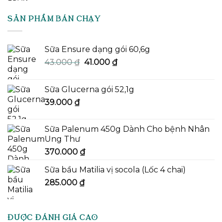
là:
tại
900.000 ₫.
là:
SẢN PHẨM BÁN CHẠY
860.000 ₫.
Sữa Ensure dạng gói 60,6g
Giá
Giá
43.000
₫
41.000
₫
gốc
hiện
là:
tại
Sữa Glucerna gói 52,1g
43.000 ₫.
là:
39.000
₫
41.000 ₫.
Sữa Palenum 450g Dành Cho bệnh Nhân
Ung Thư
370.000
₫
Sữa bầu Matilia vị socola (Lốc 4 chai)
285.000
₫
ĐƯỢC ĐÁNH GIÁ CAO