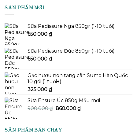
SẢN PHẨM MỚI
Sữa Pediasure Nga 850gr (1-10 tuổi)
650.000
₫
Sữa Pediasure Đức 850gr (1-10 tuổi)
650.000
₫
Gạc hươu non tăng cân Sumo Hàn Quốc
10 gói (1 tuổi+)
325.000
₫
Sữa Ensure Úc 850g Mẫu mới
Giá
Giá
900.000
₫
860.000
₫
gốc
hiện
là:
tại
900.000 ₫.
là:
SẢN PHẨM BÁN CHẠY
860.000 ₫.