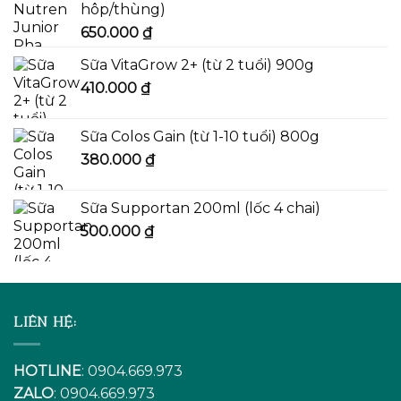
hôp/thùng)
650.000
₫
Sữa VitaGrow 2+ (từ 2 tuổi) 900g
410.000
₫
Sữa Colos Gain (từ 1-10 tuổi) 800g
380.000
₫
Sữa Supportan 200ml (lốc 4 chai)
500.000
₫
LIÊN HỆ:
HOTLINE
: 0904.669.973
ZALO
: 0904.669.973