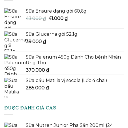
Sữa Ensure dạng gói 60,6g
Giá
Giá
43.000
₫
41.000
₫
gốc
hiện
là:
tại
Sữa Glucerna gói 52,1g
43.000 ₫.
là:
39.000
₫
41.000 ₫.
Sữa Palenum 450g Dành Cho bệnh Nhân
Ung Thư
370.000
₫
Sữa bầu Matilia vị socola (Lốc 4 chai)
285.000
₫
ĐƯỢC ĐÁNH GIÁ CAO
Sữa Nutren Junior Pha Sẵn 200ml (24