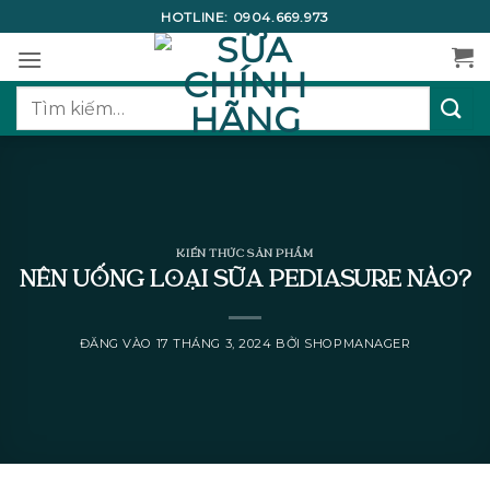
Bỏ
HOTLINE:
0904.669.973
qua
nội
dung
Tìm
kiếm:
KIẾN THỨC SẢN PHẨM
NÊN UỐNG LOẠI SỮA PEDIASURE NÀO?
ĐĂNG VÀO
17 THÁNG 3, 2024
BỞI
SHOPMANAGER