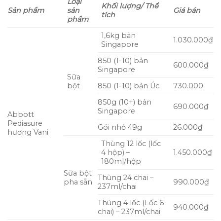
Loại
Khối lượng/ Thể
Sản phẩm
sản
Giá bán
tích
phẩm
1,6kg bản
1.030.000₫
Singapore
850 (1-10) bản
600.000₫
Singapore
Sữa
bột
850 (1-10) bản Úc
730.000
850g (10+) bản
690.000₫
Singapore
Abbott
Pediasure
Gói nhỏ 49g
26.000₫
hương Vani
Thùng 12 lốc (lốc
4 hộp) –
1.450.000₫
180ml/hộp
Sữa bột
Thùng 24 chai –
pha sẵn
990.000₫
237ml/chai
Thùng 4 lốc (Lốc 6
940.000₫
chai) – 237ml/chai