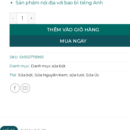
Sản phẩm nội địa với bao bì tiếng Anh
Sữa tươi Meadow Fresh 200ml (24 hôp/thùng) số lượng
THÊM VÀO GIỎ HÀNG
MUA NGAY
SKU:
SN102776965
Danh mục:
Danh mục sữa bột
Thẻ:
Sữa bột
,
Sữa Nguyên Kem
,
sữa tươi
,
Sữa Úc