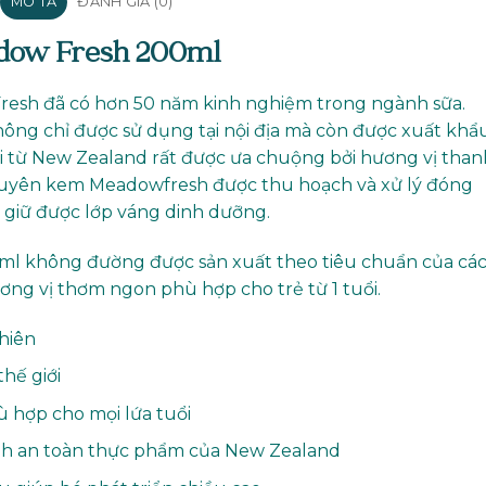
MÔ TẢ
ĐÁNH GIÁ (0)
adow Fresh 200ml
resh đã có hơn 50 năm kinh nghiệm trong ngành sữa.
ông chỉ được sử dụng tại nội địa mà còn được xuất khẩ
tươi từ New Zealand rất được ưa chuộng bởi hương vị than
nguyên kem Meadowfresh được thu hoạch và xử lý đóng
 giữ được lớp váng dinh dưỡng.
 không đường được sản xuất theo tiêu chuẩn của cá
ương vị thơm ngon phù hợp cho trẻ từ 1 tuổi.
hiên
hế giới
 hợp cho mọi lứa tuổi
inh an toàn thực phẩm của New Zealand