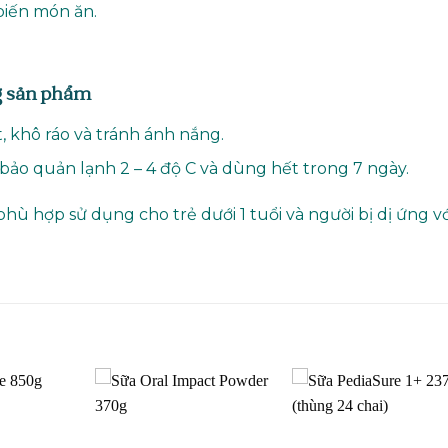
biến món ăn.
g sản phẩm
, khô ráo và tránh ánh nắng.
ảo quản lạnh 2 – 4 độ C và dùng hết trong 7 ngày.
ù hợp sử dụng cho trẻ dưới 1 tuổi và người bị dị ứng vớ
Add to
Add to
Add t
wishlist
wishlist
wishli