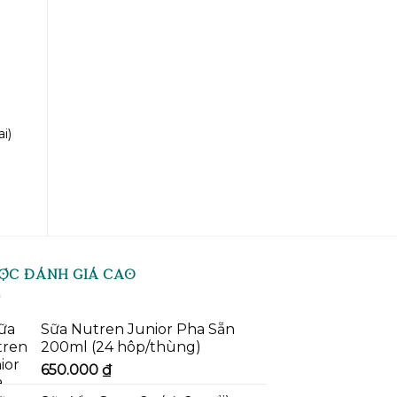
i)
ỢC ĐÁNH GIÁ CAO
Sữa Nutren Junior Pha Sẵn
200ml (24 hôp/thùng)
650.000
₫