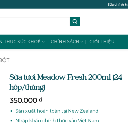
Sữa chính h
N THỨC SỨC KHOẺ
CHÍNH SÁCH
GIỚI THIỆU
BỘT
Sữa tươi Meadow Fresh 200ml (24
hôp/thùng)
350.000
₫
Sản xuất hoàn toàn tại New Zealand
Nhập khẩu chính thức vào Việt Nam