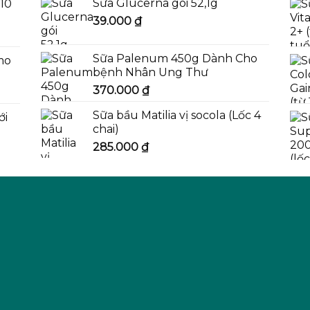
Sữa Glucerna gói 52,1g
-10
43.000 ₫.
là:
39.000
₫
41.000 ₫.
Sữa Palenum 450g Dành Cho
mo
bệnh Nhân Ung Thư
370.000
₫
Sữa bầu Matilia vị socola (Lốc 4
ới
chai)
285.000
₫
0 ₫.