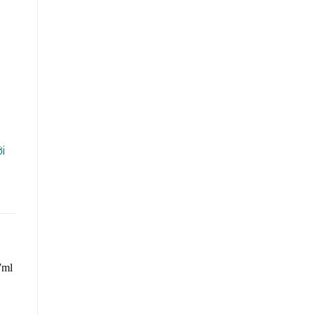
i
o
st