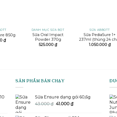
BOTT
DANH MỤC SỮA BỘT
SỮA ABBOTT
Sữa Oral Impact
Sữa PediaSure 1+
ure 850g
Powder 370g
237ml (thùng 24 cha
00
₫
525.000
₫
1.050.000
₫
SẢN PHẨM BÁN CHẠY
ĐƯ
-10
Sữa Ensure dạng gói 60,6g
Giá
Giá
43.000
₫
41.000
₫
gốc
hiện
là:
tại