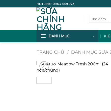
Bỏ
HOTLINE:
0904.669.973
qua
nội
Tìm
dung
kiếm:
DANH MỤC
KIẾ
TRANG CHỦ
/
DANH MỤC SỮA 
Add to
wishlist