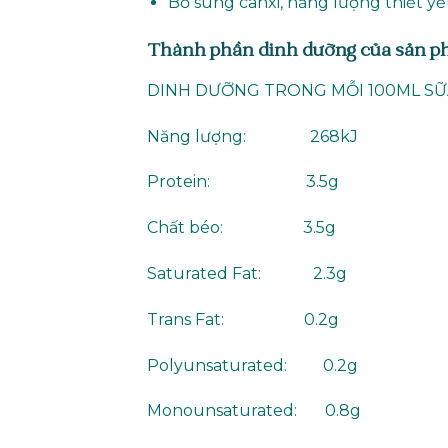
Bổ sung canxi, năng lượng thiết yế
Thành phần dinh dưỡng của sản 
DINH DƯỠNG TRONG MỖI 100ML SỮ
Năng lượng: 268kJ
Protein: 3.5g
Chất béo: 3.5g
Saturated Fat: 2.3g
Trans Fat: 0.2g
Polyunsaturated: 0.2g
Monounsaturated: 0.8g