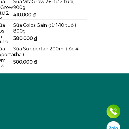
Sữa VitaGrow 2+ (từ 2 tuổi)
900g
410.000
₫
Sữa Colos Gain (từ 1-10 tuổi)
800g
380.000
₫
Sữa Supportan 200ml (lốc 4
chai)
500.000
₫