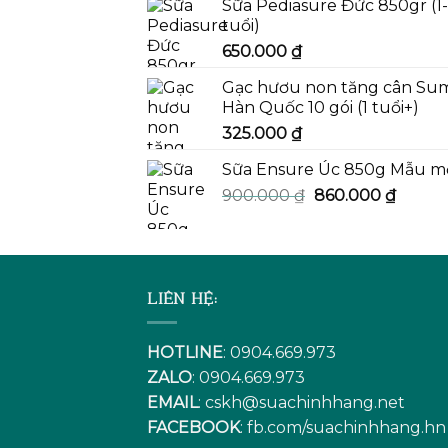
Sữa Pediasure Đức 850gr (1
tuổi)
650.000
₫
Gạc hươu non tăng cân Su
Hàn Quốc 10 gói (1 tuổi+)
325.000
₫
Sữa Ensure Úc 850g Mẫu m
Giá
Giá
900.000
₫
860.000
₫
gốc
hiện
là:
tại
900.000 ₫.
là:
860.00
LIÊN HỆ:
HOTLINE
: 0904.669.973
ZALO
: 0904.669.973
EMAIL
:
cskh@suachinhhang.net
FACEBOOK
:
fb.com/suachinhhang.hn