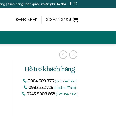
ãng | Giao hàng Toàn quốc, miễn phí Hà Nội
ĐĂNG NHẬP
GIỎ HÀNG /
0
₫
Hỗ trợ khách hàng
0904.669.973
(Hotline/Zalo)
0983.252.729
(Hotline/Zalo)
0243.9909.668
(Hotline/Zalo)