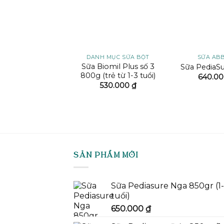
H MỤC SỮA BỘT
DANH MỤC SỮA BỘT
SỮA AB
 Pediasure Đức
Sữa Biomil Plus số 3
Sữa PediaS
0gr (1-10 tuổi)
800g (trẻ từ 1-3 tuổi)
640.0
650.000
₫
530.000
₫
SẢN PHẨM MỚI
Sữa Pediasure Nga 850gr (1
tuổi)
650.000
₫