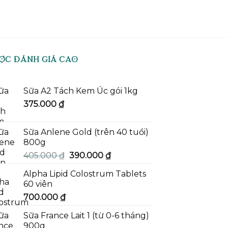
ỢC ĐÁNH GIÁ CAO
Sữa A2 Tách Kem Úc gói 1kg
375.000
₫
Sữa Anlene Gold (trên 40 tuổi)
800g
Giá
Giá
405.000
₫
390.000
₫
gốc
hiện
Alpha Lipid Colostrum Tablets
là:
tại
60 viên
405.000 ₫.
là:
700.000
₫
390.000 ₫.
Sữa France Lait 1 (từ 0-6 tháng)
900g