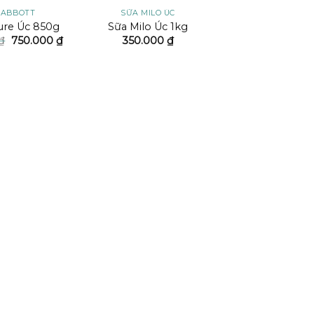
 ABBOTT
SỮA MILO ÚC
ure Úc 850g
Sữa Milo Úc 1kg
Giá
Giá
₫
750.000
₫
350.000
₫
gốc
hiện
là:
tại
770.000 ₫.
là:
750.000 ₫.