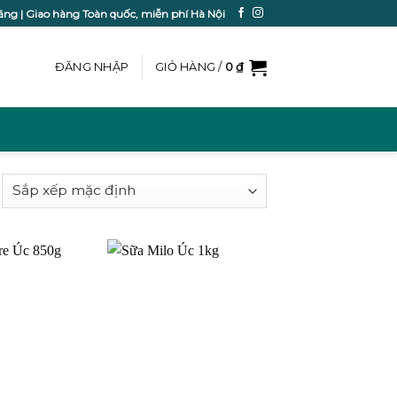
ãng | Giao hàng Toàn quốc, miễn phí Hà Nội
ĐĂNG NHẬP
GIỎ HÀNG /
0
₫
Add to
Add to
wishlist
wishlist