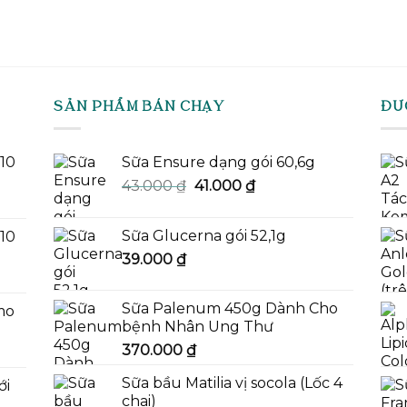
SẢN PHẨM BÁN CHẠY
ĐƯ
-10
Sữa Ensure dạng gói 60,6g
Giá
Giá
43.000
₫
41.000
₫
gốc
hiện
là:
tại
Sữa Glucerna gói 52,1g
-10
43.000 ₫.
là:
39.000
₫
41.000 ₫.
Sữa Palenum 450g Dành Cho
mo
bệnh Nhân Ung Thư
370.000
₫
Sữa bầu Matilia vị socola (Lốc 4
ới
chai)