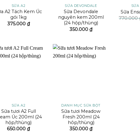
SỮA A2
SỮA DEVONDALE
SỮA
ữa A2 Tách Kem Úc
Sữa Devondale
Sữa Ens
gói 1kg
nguyên kem 200ml
770.000
(24 hộp/thùng)
375.000
₫
350.000
₫
Add to
Add to
wishlist
wishlist
SỮA A2
DANH MỤC SỮA BỘT
Sữa tươi A2 Full
Sữa tươi Meadow
ream Úc 200ml (24
Fresh 200ml (24
hộp/thùng)
hôp/thùng)
650.000
₫
350.000
₫