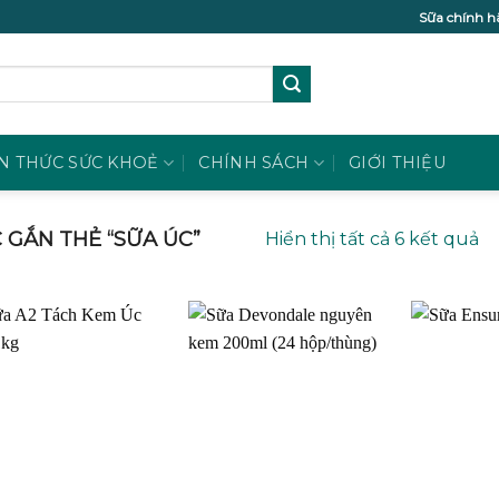
Sữa chính h
N THỨC SỨC KHOẺ
CHÍNH SÁCH
GIỚI THIỆU
GẮN THẺ “SỮA ÚC”
Hiển thị tất cả 6 kết quả
Add to
Add to
wishlist
wishlist