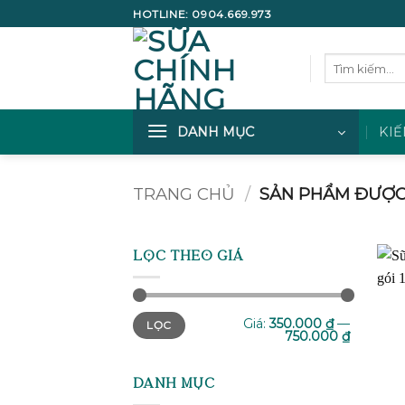
Bỏ
HOTLINE:
0904.669.973
qua
nội
Tìm
dung
kiếm:
DANH MỤC
KIẾ
TRANG CHỦ
/
SẢN PHẨM ĐƯỢC 
LỌC THEO GIÁ
Giá
Giá
Giá:
350.000 ₫
—
LỌC
tối
tối
750.000 ₫
thiểu
đa
DANH MỤC