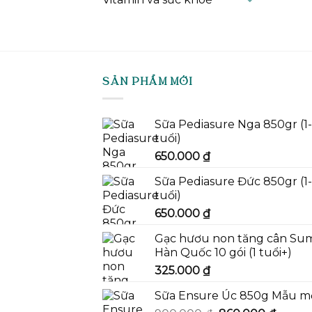
SẢN PHẨM MỚI
Sữa Pediasure Nga 850gr (1
tuổi)
650.000
₫
Sữa Pediasure Đức 850gr (1
tuổi)
650.000
₫
Gạc hươu non tăng cân Su
Hàn Quốc 10 gói (1 tuổi+)
325.000
₫
Sữa Ensure Úc 850g Mẫu m