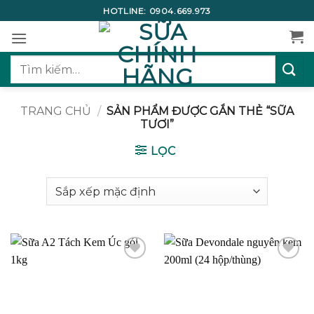
Bỏ
HOTLINE:
0904.669.973
qua
nội
dung
Tìm
kiếm:
TRANG CHỦ
/
SẢN PHẨM ĐƯỢC GẮN THẺ “SỮA
TƯƠI”
LỌC
Add to
Add to
wishlist
wishlist