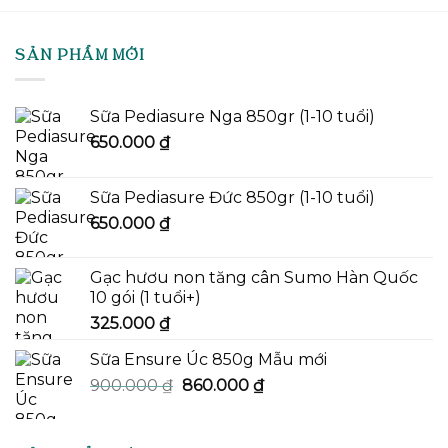
SẢN PHẨM MỚI
Sữa Pediasure Nga 850gr (1-10 tuổi)
650.000
₫
Sữa Pediasure Đức 850gr (1-10 tuổi)
650.000
₫
Gạc hươu non tăng cân Sumo Hàn Quốc
10 gói (1 tuổi+)
325.000
₫
Sữa Ensure Úc 850g Mẫu mới
Giá
Giá
900.000
₫
860.000
₫
gốc
hiện
là:
tại
900.000 ₫.
là: