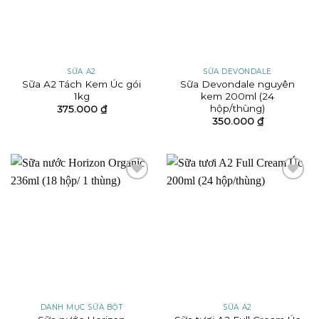
SỮA A2
SỮA DEVONDALE
Sữa A2 Tách Kem Úc gói
Sữa Devondale nguyên
1kg
kem 200ml (24
hộp/thùng)
375.000
₫
350.000
₫
Add to
Add to
wishlist
wishlist
DANH MỤC SỮA BỘT
SỮA A2