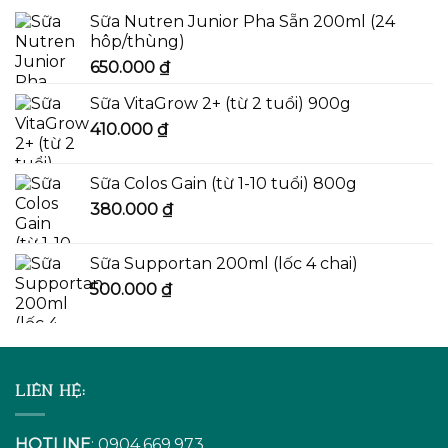
Sữa Nutren Junior Pha Sẵn 200ml (24
hôp/thùng)
650.000
₫
Sữa VitaGrow 2+ (từ 2 tuổi) 900g
410.000
₫
Sữa Colos Gain (từ 1-10 tuổi) 800g
380.000
₫
Sữa Supportan 200ml (lốc 4 chai)
500.000
₫
LIÊN HỆ:
HOTLINE
: 0904.669.973