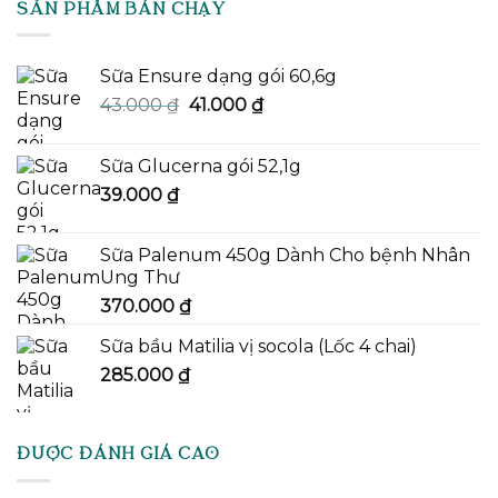
SẢN PHẨM BÁN CHẠY
860.000 ₫.
Sữa Ensure dạng gói 60,6g
Giá
Giá
43.000
₫
41.000
₫
gốc
hiện
là:
tại
Sữa Glucerna gói 52,1g
43.000 ₫.
là:
39.000
₫
41.000 ₫.
Sữa Palenum 450g Dành Cho bệnh Nhân
Ung Thư
370.000
₫
Sữa bầu Matilia vị socola (Lốc 4 chai)
285.000
₫
ĐƯỢC ĐÁNH GIÁ CAO