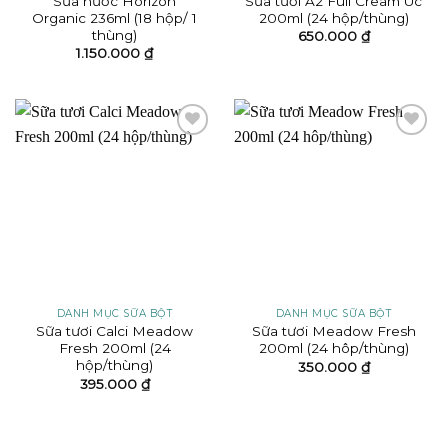
Sữa nước Horizon
Sữa tươi A2 Full Cream Úc
Organic 236ml (18 hộp/ 1
200ml (24 hộp/thùng)
thùng)
650.000
₫
1.150.000
₫
Add to
Add to
wishlist
wishlist
DANH MỤC SỮA BỘT
DANH MỤC SỮA BỘT
Sữa tươi Calci Meadow
Sữa tươi Meadow Fresh
Fresh 200ml (24
200ml (24 hôp/thùng)
hộp/thùng)
350.000
₫
395.000
₫