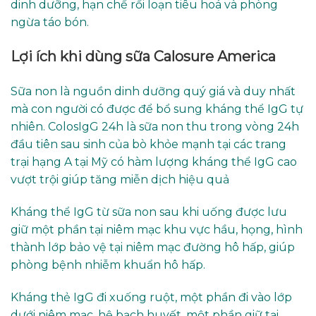
dinh dưỡng, hạn chế rối loạn tiêu hoá và phòng
ngừa táo bón.
Lợi ích khi dùng sữa Calosure America
Sữa non là nguồn dinh dưỡng quý giá và duy nhất
mà con người có được để bổ sung kháng thể IgG tự
nhiên. ColosIgG 24h là sữa non thu trong vòng 24h
đầu tiên sau sinh của bò khỏe mạnh tại các trang
trại hạng A tại Mỹ có hàm lượng kháng thể IgG cao
vượt trội giúp tăng miễn dịch hiệu quả
Kháng thể IgG từ sữa non sau khi uống được lưu
giữ một phần tại niêm mạc khu vực hầu, họng, hình
thành lớp bảo vệ tại niêm mạc đường hô hấp, giúp
phòng bệnh nhiễm khuẩn hô hấp.
Kháng thẻ IgG đi xuống ruột, một phần đi vào lớp
dưới niêm mạc, hệ bạch huyết, một phần giữ tại