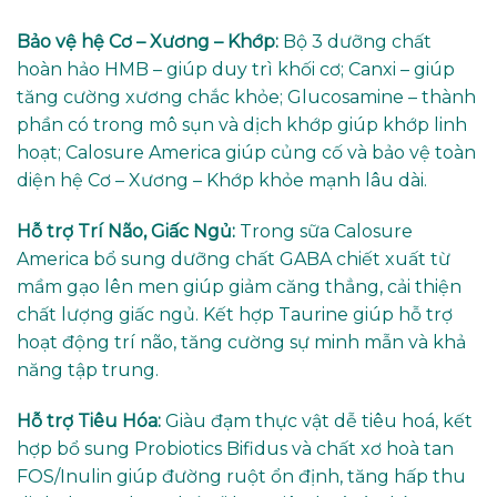
Bảo vệ hệ Cơ – Xương – Khớp:
Bộ 3 dưỡng chất
hoàn hảo HMB – giúp duy trì khối cơ; Canxi – giúp
tăng cường xương chắc khỏe; Glucosamine – thành
phần có trong mô sụn và dịch khớp giúp khớp linh
hoạt; Calosure America giúp củng cố và bảo vệ toàn
diện hệ Cơ – Xương – Khớp khỏe mạnh lâu dài.
Hỗ trợ Trí Não, Giấc Ngủ:
Trong sữa Calosure
America bổ sung dưỡng chất GABA chiết xuất từ
mầm gạo lên men giúp giảm căng thẳng, cải thiện
chất lượng giấc ngủ. Kết hợp Taurine giúp hỗ trợ
hoạt động trí não, tăng cường sự minh mẫn và khả
năng tập trung.
Hỗ trợ Tiêu Hóa:
Giàu đạm thực vật dễ tiêu hoá, kết
hợp bổ sung Probiotics Bifidus và chất xơ hoà tan
FOS/Inulin giúp đường ruột ổn định, tăng hấp thu