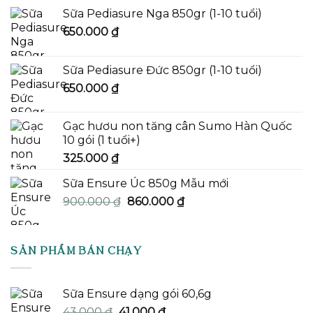
Sữa Pediasure Nga 850gr (1-10 tuổi)
650.000
₫
Sữa Pediasure Đức 850gr (1-10 tuổi)
650.000
₫
Gạc hươu non tăng cân Sumo Hàn Quốc
10 gói (1 tuổi+)
325.000
₫
Sữa Ensure Úc 850g Mẫu mới
Giá
Giá
900.000
₫
860.000
₫
gốc
hiện
là:
tại
900.000 ₫.
là:
SẢN PHẨM BÁN CHẠY
860.000 ₫.
Sữa Ensure dạng gói 60,6g
Giá
Giá
43.000
₫
41.000
₫