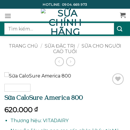
Bỏ
HOTLINE:
0904.669.973
qua
nội
dung
Tìm
kiếm:
TRANG CHỦ
/
SỮA ĐẶC TRỊ
/
SỮA CHO NGƯỜI
CAO TUỔI
Add to
wishlist
Sữa CaloSure America 800
620.000
₫
Thương hiệu: VITADAIRY