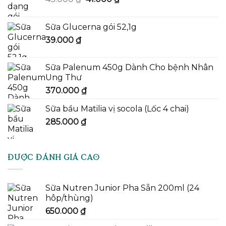
gốc
hiện
là:
tại
Sữa Glucerna gói 52,1g
43.000 ₫.
là:
39.000
₫
41.000 ₫.
Sữa Palenum 450g Dành Cho bệnh Nhân
Ung Thư
370.000
₫
Sữa bầu Matilia vị socola (Lốc 4 chai)
285.000
₫
ĐƯỢC ĐÁNH GIÁ CAO
Sữa Nutren Junior Pha Sẵn 200ml (24
hôp/thùng)
650.000
₫