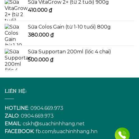
Sữa VitaGrow 2+ (từ 2 tuổi) 900g
410.000
₫
Sữa Colos Gain (từ 1-10 tuổi) 800g
380.000
₫
Sữa Supportan 200ml (lốc 4 chai)
500.000
₫
LIÊN HỆ:
HOTLINE
: 0904.669.973
ZALO
: 0904.669.973
EMAIL
:
cskh@suachinhhang.net
FACEBOOK
:
fb.com/suachinhhang.hn