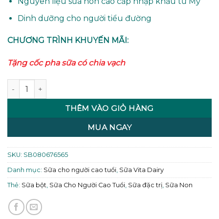
Nguyên liệu sữa non cao cấp nhập khẩu từ Mỹ
Dinh dưỡng cho người tiểu đường
CHƯƠNG TRÌNH KHUYẾN MÃI:
Tặng cốc pha sữa có chia vạch
Sữa CaloSure America 800 số lượng
THÊM VÀO GIỎ HÀNG
MUA NGAY
SKU:
SB080676565
Danh mục:
Sữa cho người cao tuổi
,
Sữa Vita Dairy
Thẻ:
Sữa bột
,
Sữa Cho Người Cao Tuổi
,
Sữa đặc trị
,
Sữa Non