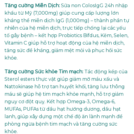
Tăng cường Miễn Dịch:
Sữa non ColosIgG 24h nhập
khẩu từ Mỹ (7,000mg) giúp cung cấp lượng lớn
kháng thể miễn dịch IgG (1,000mg) – thành phần tự
nhiên của hệ miễn dịch, trực tiếp chống lại các yếu
tố gây bệnh – kết hợp Probiotics Bifdus, Kẽm, Selen,
Vitamin C giúp hỗ trợ hoạt động của hệ miễn dịch,
tăng sức đề kháng, giảm mệt mỏi và phục hồi sức
khỏe.
Tăng cường Sức khỏe Tim mạch:
Tác động kép của
Sterol esters thực vật giúp giảm mỡ máu xấu và
Nattokinase hỗ trợ tan huyết khối, tăng lưu thông
máu sẽ giúp hệ tim mạch khỏe mạnh, hỗ trợ giảm
nguy cơ đột quỵ. Kết hợp Omega-3, Omega-6,
MUFAs, PUFAs từ dầu hạt hướng dương, dầu hạt
lanh, giúp xây dựng một chế độ ăn lành mạnh để
phòng ngừa bệnh tim mạch và tăng cường sức
khỏe.