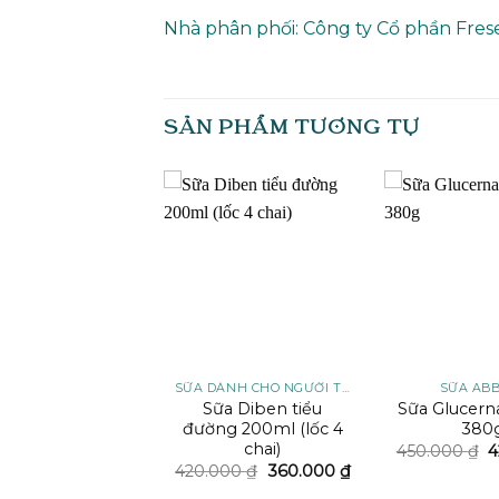
Nhà phân phối: Công ty Cổ phần Frese
SẢN PHẨM TƯƠNG TỰ
Add to
Add to
wishlist
wishlist
SỮA ABBOTT
SỮA DÀNH CHO NGƯỜI TIỂU ĐƯỜNG
SỮA AB
 Prosure dành
Sữa Diben tiểu
Sữa Glucern
người bệnh Ung
đường 200ml (lốc 4
380
Thư 380g
chai)
G
450.000
₫
4
g
Giá
Giá
530.000
₫
420.000
₫
360.000
₫
là
gốc
hiện
4