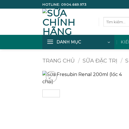
Bỏ
HOTLINE:
0904.669.973
qua
nội
Tìm
dung
kiếm:
DANH MỤC
KIẾ
TRANG CHỦ
/
SỮA ĐẶC TRỊ
/
S
Add to
wishlist