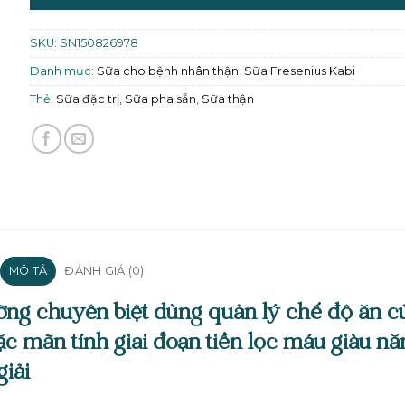
SKU:
SN150826978
Danh mục:
Sữa cho bệnh nhân thận
,
Sữa Fresenius Kabi
Thẻ:
Sữa đặc trị
,
Sữa pha sẵn
,
Sữa thận
MÔ TẢ
ĐÁNH GIÁ (0)
ỡng chuyên biệt dùng quản lý chế độ ăn c
c mãn tính giai đoạn tiền lọc máu giàu nă
giải