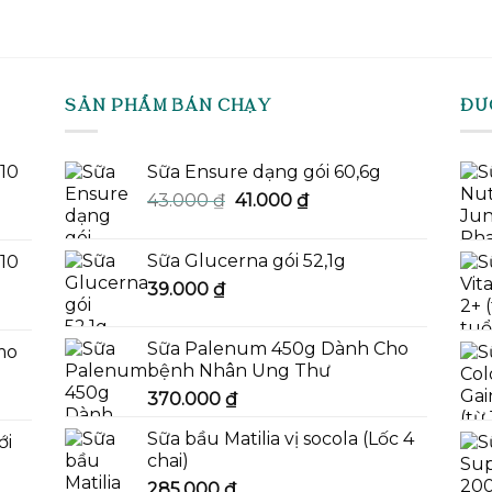
420.000 ₫.
SẢN PHẨM BÁN CHẠY
ĐƯ
-10
Sữa Ensure dạng gói 60,6g
Giá
Giá
43.000
₫
41.000
₫
gốc
hiện
là:
tại
Sữa Glucerna gói 52,1g
-10
43.000 ₫.
là:
39.000
₫
41.000 ₫.
Sữa Palenum 450g Dành Cho
mo
bệnh Nhân Ung Thư
370.000
₫
Sữa bầu Matilia vị socola (Lốc 4
ới
chai)
285.000
₫