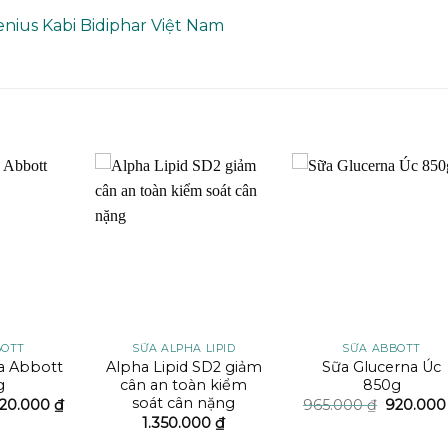
nius Kabi Bidiphar Việt Nam
Add to
Add to
Add t
wishlist
wishlist
wishli
BOTT
SỮA ALPHA LIPID
SỮA ABBOTT
a Abbott
Alpha Lipid SD2 giảm
Sữa Glucerna Úc
g
cân an toàn kiểm
850g
soát cân nặng
iá
Giá
Giá
20.000
₫
965.000
₫
920.00
ốc
hiện
gốc
1.350.000
₫
:
tại
là:
50.000 ₫.
là:
965.000 