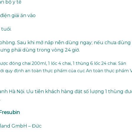
án bộ y tế
iện giải ăn vào
tuổi.
ộ phòng. Sau khi mở nắp nên dùng ngay; nếu chưa dùng
hưng phải dùng trong vòng 24 giờ.
c đóng chai 200ml, 1 lốc 4 chai, 1 thùng 6 lốc 24 chai. Sản
i quy định an toàn thực phẩm của cục An toàn thực phẩm V
ành Hà Nội. Ưu tiên khách hàng đặt số lượng 1 thùng đư
.
 Fresubin
chland GmbH – Đức