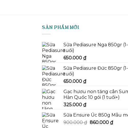
là:
tại
420.000 ₫.
là:
360.000 ₫.
SẢN PHẨM MỚI
Sữa Pediasure Nga 850gr (1
tuổi)
650.000
₫
Sữa Pediasure Đức 850gr (1
tuổi)
650.000
₫
Gạc hươu non tăng cân Su
Hàn Quốc 10 gói (1 tuổi+)
325.000
₫
Sữa Ensure Úc 850g Mẫu m
Giá
Giá
900.000
₫
860.000
₫