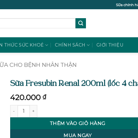
Sữa chính h
N THỨC SỨC KHOẺ
CHÍNH SÁCH
GIỚI THIỆU
ỮA CHO BỆNH NHÂN THẬN
Sữa Fresubin Renal 200ml (lốc 4 cha
420.000
₫
Sữa Fresubin Renal 200ml (lốc 4 chai) số lượng
THÊM VÀO GIỎ HÀNG
MUA NGAY