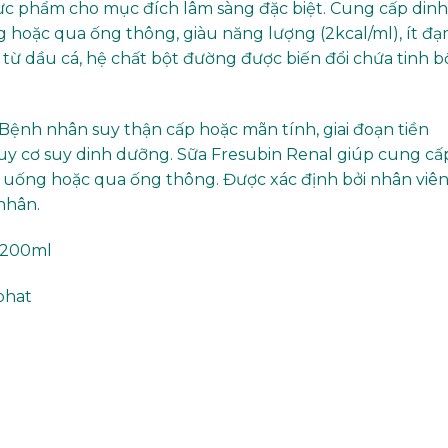
ực phẩm cho mục đích lâm sàng đặc biệt. Cung cấp dinh
oặc qua ống thông, giàu năng lượng (2kcal/ml), ít đ
 từ dầu cá, hệ chất bột đường được biến đổi chứa tinh bộ
Bệnh nhân suy thận cấp hoặc mãn tính, giai đoạn tiền
uy cơ suy dinh dưỡng. Sữa Fresubin Renal giúp cung cấ
ống hoặc qua ống thông. Được xác định bởi nhân viên
nhân.
l/200ml
tphat