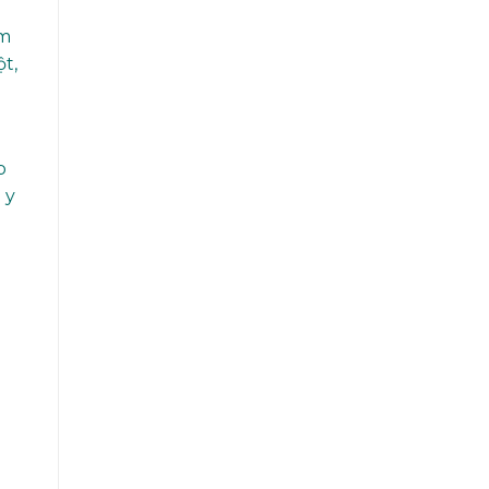
ạm
t,
p
 y