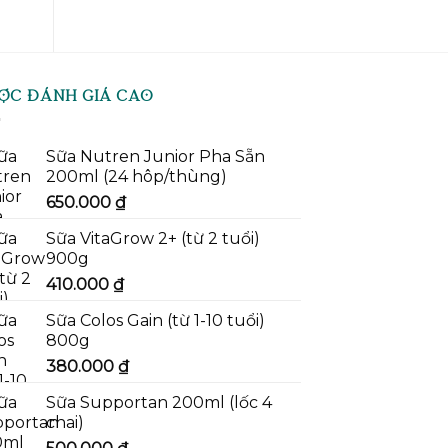
920.000 ₫.
ỢC ĐÁNH GIÁ CAO
Sữa Nutren Junior Pha Sẵn
200ml (24 hôp/thùng)
650.000
₫
Sữa VitaGrow 2+ (từ 2 tuổi)
900g
410.000
₫
Sữa Colos Gain (từ 1-10 tuổi)
800g
380.000
₫
Sữa Supportan 200ml (lốc 4
chai)