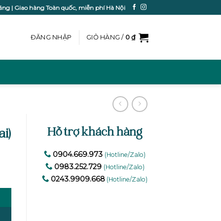
ãng | Giao hàng Toàn quốc, miễn phí Hà Nội
ĐĂNG NHẬP
GIỎ HÀNG /
0
₫
Hỗ trợ khách hàng
i)
0904.669.973
(Hotline/Zalo)
0983.252.729
(Hotline/Zalo)
0243.9909.668
(Hotline/Zalo)