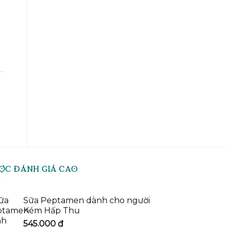
st
SỮA CHO BỆNH NHÂN UNG THƯ
l
ỢC ĐÁNH GIÁ CAO
Sữa Peptamen dành cho người
Kém Hấp Thu
545.000
₫