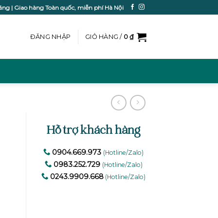
ãng | Giao hàng Toàn quốc, miễn phí Hà Nội
ĐĂNG NHẬP
GIỎ HÀNG /
0
₫
Hỗ trợ khách hàng
0904.669.973
(Hotline/Zalo)
0983.252.729
(Hotline/Zalo)
0243.9909.668
(Hotline/Zalo)