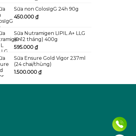
Sữa non ColosIgG 24h 90g
450.000
₫
Sữa Nutramigen LIPIL A+ LLG
(0-12 tháng) 400g
595.000
₫
Sữa Ensure Gold Vigor 237ml
(24 chai/thùng)
1.500.000
₫