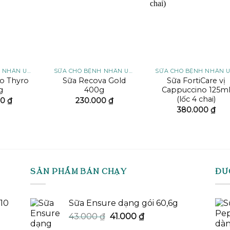
wishlist
wishlist
wishli
SỮA CHO BỆNH NHÂN UNG THƯ
SỮA CHO BỆNH NHÂN UNG THƯ
o Thyro
Sữa Recova Gold
Sữa FortiCare vị
g
400g
Cappuccino 125m
(lốc 4 chai)
00
₫
230.000
₫
380.000
₫
SẢN PHẨM BÁN CHẠY
ĐƯ
-10
Sữa Ensure dạng gói 60,6g
Giá
Giá
43.000
₫
41.000
₫
gốc
hiện