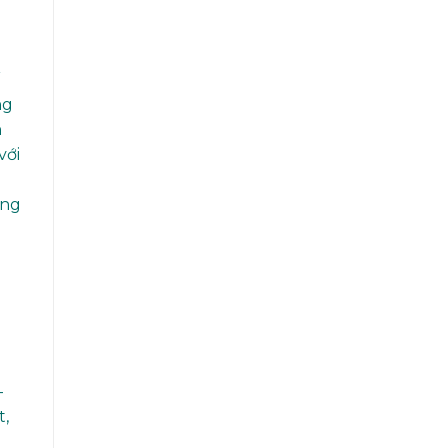
ế
ng
n
với
ong
-
t,