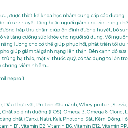
i ưu, được thiết kế khoa học nhằm cung cấp các dưỡng
ận có ure huyết tăng hoặc người giảm protein trong ch
t đường hấp thu chậm giúp ổn định đường huyết, bổ su
bổ và tăng cường sức khỏe cho người sử dụng. Với nguồ
năng lượng cho cơ thể giúp phục hồi, phát triển tối ưu, 
hotpho giúp giảm tải gánh nặng lên thận. Bên cạnh đó sữa
trùng hạ thảo, một vị thuốc quý, có tác dụng to lớn tr
n chứng, viêm nhiễm…
il nepro 1
n, Dầu thực vật, Protein đậu nành, Whey protein, Stevia,
, Chất xơ dinh dưỡng (FOS), Omega 3, Omega 6, Clorid, L
áng chất (Canxi, Natri, Kali, Photpho, Sắt, Kẽm, Đồng, I ố
tamin B1, Vitamin B2, Vitamin B6, Vitamin B12, Vitamin PP,