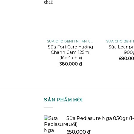
wishlist
wishlist
SỮA ABBOTT
SỮA CHO BỆNH NHÂN UNG THƯ
 Prosure dành
Sữa FortiCare hương
Sữa Leanpr
người bệnh Ung
Chanh Cam 125ml
900
Thư 380g
(lốc 4 chai)
680.0
530.000
₫
380.000
₫
SẢN PHẨM MỚI
Sữa Pediasure Nga 850gr (1
tuổi)
650.000
₫