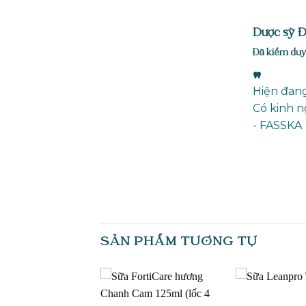
Dược sỹ 
Đã kiểm duy
"
Hiện đang
Có kinh n
- FASSKA
SẢN PHẨM TƯƠNG TỰ
Add to
Add to