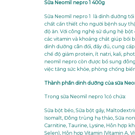
Sữa Neomil nepro 1 400g
Sữa Neomil nepro 1 là dinh dưỡng tố
chất cần thiết cho người bệnh suy th
độ ăn. Với công nghệ sử dụng hệ bộ
các vitamin và khoáng chát giúp bồi 
dinh dưỡng cân đối, đầy đủ, cung cấp 
chế độ giảm protein, ít natri, kali, p
neomil nepro còn được bổ sung đông 
việc tăng sức khỏe, phòng chống biế
Thành phần dinh dưỡng của sữa Neom
Trong sữa Neomil nepro 1có chứa:
Sữa bột béo, Sữa bột gầy, Maltodextri
Isomalt, Đông trùng hạ thảo, Sữa non
Carnitine, Taurine, Lysine, Hỗn hợp kho
Selen), Hỗn hợp Vitamin (Vitamin A, Vi