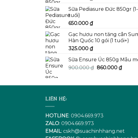
Sữa Pediasure Đức 850gr (1
tuổi)
650.000
₫
Gạc hươu non tăng cân Su
Hàn Quốc 10 gói (1 tuổi+)
325.000
₫
Sữa Ensure Úc 850g Mẫu m
Giá
Giá
900.000
₫
860.000
₫
gốc
hiện
là:
tại
900.000 ₫.
là:
860.00
LIÊN HỆ:
HOTLINE
: 0904.669.973
ZALO
: 0904.669.973
EMAIL
:
cskh@suachinhhang.net