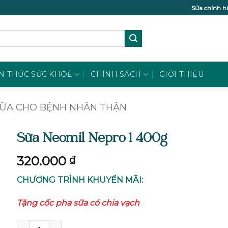
Sữa chính h
N THỨC SỨC KHOẺ
CHÍNH SÁCH
GIỚI THIỆU
ỮA CHO BỆNH NHÂN THẬN
Sữa Neomil Nepro 1 400g
320.000
₫
CHƯƠNG TRÌNH KHUYẾN MÃI:
Tặng cốc pha sữa có chia vạch
Sữa Neomil Nepro 1 400g số lượng