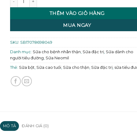
THÊM VÀO GIỎ HÀNG
MUA NGAY
SKU:
SB17078698049
Danh mục:
Sữa cho bệnh nhân thận
,
Sữa đặc trị
,
Sữa dành cho
người tiểu đường
,
Sữa Neomil
Thẻ:
Sữa bột
,
Sữa cao tuổi
,
Sữa cho thận
,
Sữa đặc trị
,
sữa tiểu đ
MÔ TẢ
ĐÁNH GIÁ (0)