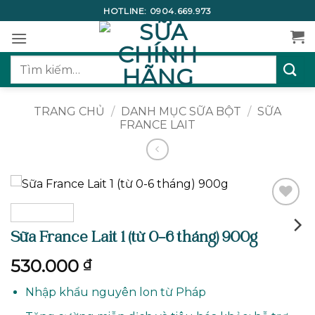
Bỏ
HOTLINE:
0904.669.973
qua
nội
dung
Tìm
kiếm:
TRANG CHỦ
/
DANH MỤC SỮA BỘT
/
SỮA
FRANCE LAIT
Add to
wishlist
Sữa France Lait 1 (từ 0-6 tháng) 900g
530.000
₫
Nhập khẩu nguyên lon từ Pháp