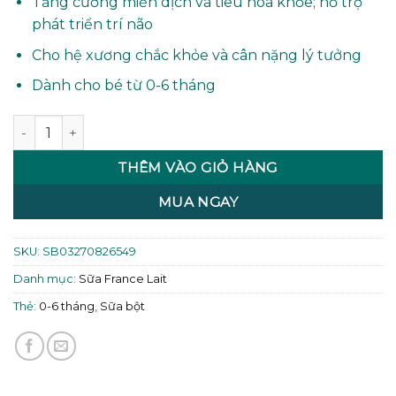
Tăng cường miễn dịch và tiêu hóa khỏe; hỗ trợ
phát triển trí não
Cho hệ xương chắc khỏe và cân nặng lý tưởng
Dành cho bé từ 0-6 tháng
Sữa France Lait 1 (từ 0-6 tháng) 900g số lượng
THÊM VÀO GIỎ HÀNG
MUA NGAY
SKU:
SB03270826549
Danh mục:
Sữa France Lait
Thẻ:
0-6 tháng
,
Sữa bột