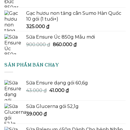
Gạc hươu non tăng cân Sumo Hàn Quốc
10 gói (1 tuổi+)
325.000
₫
Sữa Ensure Úc 850g Mẫu mới
Giá
Giá
900.000
₫
860.000
₫
gốc
hiện
là:
tại
900.000 ₫.
là:
SẢN PHẨM BÁN CHẠY
860.000 ₫.
Sữa Ensure dạng gói 60,6g
Giá
Giá
43.000
₫
41.000
₫
gốc
hiện
là:
tại
Sữa Glucerna gói 52,1g
43.000 ₫.
là:
39.000
₫
41.000 ₫.
Sữa Palenum 450g Dành Cho bệnh Nhân