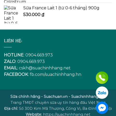
Sữa France Lait 1 (từ 0-6 tháng) 900g
530.000
₫
LIÊN HỆ:
HOTLINE
: 0904.669.973
ZALO
: 0904.669.973
EMAIL
:
cskh@suachinhhang.net
FACEBOOK
:
fb.com/suachinhhang.hn
Sữa chính hãng - Suachuan.vn - Suachinhhang.net
Trang TMĐT chuyên sữa uy tín hàng đầu Việt Nam
Địa chỉ:
Số 30D Kim Mã Thượng, Cống Vị, Ba Đình, Hà Nội
Website:
https://suachinhhang.net