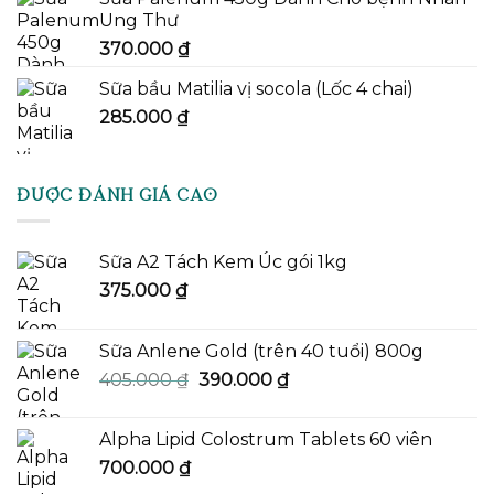
Ung Thư
370.000
₫
Sữa bầu Matilia vị socola (Lốc 4 chai)
285.000
₫
ĐƯỢC ĐÁNH GIÁ CAO
Sữa A2 Tách Kem Úc gói 1kg
375.000
₫
Sữa Anlene Gold (trên 40 tuổi) 800g
Giá
Giá
405.000
₫
390.000
₫
gốc
hiện
là:
tại
Alpha Lipid Colostrum Tablets 60 viên
405.000 ₫.
là:
700.000
₫
390.000 ₫.