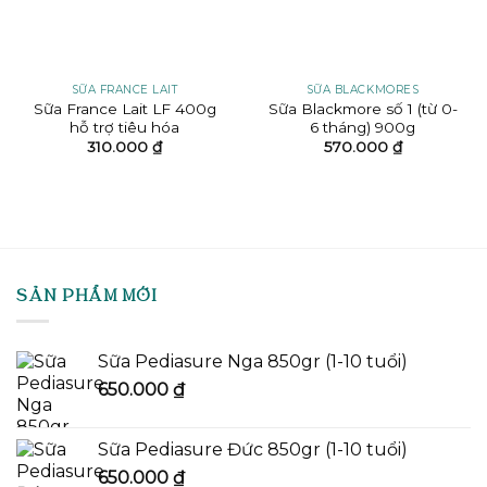
SỮA FRANCE LAIT
SỮA BLACKMORES
Sữa France Lait LF 400g
Sữa Blackmore số 1 (từ 0-
hỗ trợ tiêu hóa
6 tháng) 900g
310.000
₫
570.000
₫
SẢN PHẨM MỚI
Sữa Pediasure Nga 850gr (1-10 tuổi)
650.000
₫
Sữa Pediasure Đức 850gr (1-10 tuổi)
650.000
₫