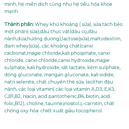
minh, hệ miễn dịch cũng như hệ tiêu hóa khỏe
mạnh.
Thành phần:
Whey khử khoáng ( sữa), sữa tách béo
một phần( sữa),dầu thực vật(dầu cọ,đậu
nành,dừa,hướng dương),lactose(sữa),maltodextrin,
đạm whey(sữa), các khoáng chất(canxi
cacbonat,magie chloride,kali phosphate, canxi
chloride, canxi chloride,canxi hydroxide,magie
sulphate, kali hydroxide, sắt lactate, kẽm sulphate,
đồng gluconate, mangan gluconate, kali iodide,
natri selenite, chất chuyển thể sữa: lecithin đậu
nành, các loại vitamin( các loại vitamin A,D3, E,K3,
C,B1,B2, niacin, acid pantothenic,B6, biotin, acid
folic,B12), choline, taurine,inositol,L-carnitin, chất
chống oxy hóa: chiết xuất giàu tocopherol.