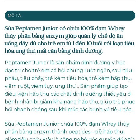
MÔ TẢ
Sữa Peptamen Junior có chứa 100% đạm Whey
thủy phân bằng enzym giúp quản lý chế độ ăn
uống đầy đủ cho trẻ em từ 1 đến 10 tuổi rối loạn tiêu
hóa, ung thư, mất cân bằng dinh dưỡng.
Peptamen Junior là sản phẩm dinh dưỡng y học
đặc trị cho trẻ em có hội chứng ruột ngắn, sau hậu
phẫu, tiêu chảy, trẻ kém tiêu hóa, trẻ kém hấp thụ,
viêm ruột, viêm tụy, ung thư… Sản phẩm giúp tạo
điều kiện hấp thu các chất dinh dưỡng thiết yếu ở
bệnh nhân bị giảm khả năng hấp thụ, giúp trẻ phục
hồi nhanh chóng sau khi mắc các bệnh về tiêu hóa.
Sữa Peptamen Junior chứa 100% đạm Whey thủy
phân bằng enzym thành peptides – dễ hấp thu,
giảm tiêu chảy. Đây là công nghệ độc quyền đến từ