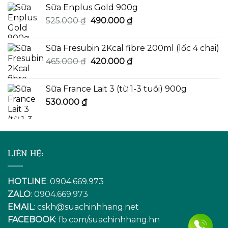
Sữa Enplus Gold 900g
Giá
Giá
525.000
₫
490.000
₫
gốc
hiện
là:
tại
Sữa Fresubin 2Kcal fibre 200ml (lốc 4 chai)
525.000 ₫.
là:
Giá
Giá
465.000
₫
420.000
₫
490.000 ₫.
gốc
hiện
là:
tại
Sữa France Lait 3 (từ 1-3 tuổi) 900g
465.000 ₫.
là:
530.000
₫
420.000 ₫.
LIÊN HỆ:
HOTLINE
: 0904.669.973
ZALO
: 0904.669.973
EMAIL
:
cskh@suachinhhang.net
FACEBOOK
:
fb.com/suachinhhang.hn