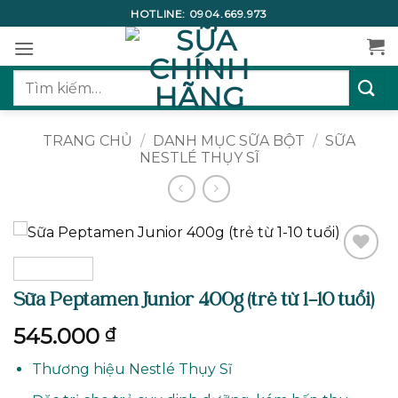
Bỏ
HOTLINE:
0904.669.973
qua
nội
dung
Tìm
kiếm:
TRANG CHỦ
/
DANH MỤC SỮA BỘT
/
SỮA
NESTLÉ THỤY SĨ
Add to
wishlist
Sữa Peptamen Junior 400g (trẻ từ 1-10 tuổi)
545.000
₫
Thương hiệu Nestlé Thụy Sĩ