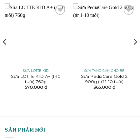
Add to
Add to
wishlist
wishlist
SỮA LOTTE KID
SỮA TĂNG CÂN CHO BÉ
Sữa LOTTE KID A+ (1-10
Sữa PediaCare Gold 2
tuổi) 760g
900g (từ 1-10 tuổi)
570.000
₫
365.000
₫
SẢN PHẨM MỚI