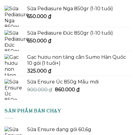
Sữa Pediasure Nga 850gr (1-10 tuổi)
650.000
₫
Sữa Pediasure Đức 850gr (1-10 tuổi)
650.000
₫
Gạc hươu non tăng cân Sumo Hàn Quốc
10 gói (1 tuổi+)
325.000
₫
Sữa Ensure Úc 850g Mẫu mới
Giá
Giá
900.000
₫
860.000
₫
gốc
hiện
là:
tại
900.000 ₫.
là:
SẢN PHẨM BÁN CHẠY
860.000 ₫.
Sữa Ensure dạng gói 60,6g