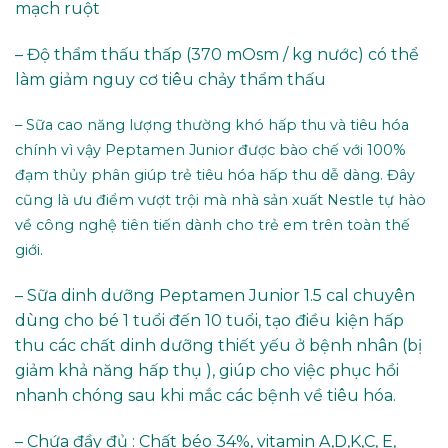
mạch ruột
– Độ thẩm thấu thấp (370 mOsm / kg nước) có thể
làm giảm nguy cơ tiêu chảy thẩm thấu
– Sữa cao năng lượng thường khó hấp thu và tiêu hóa
chính vì vậy Peptamen Junior được bào chế với 100%
đạm thủy phân giúp trẻ tiêu hóa hấp thu dễ dàng. Đây
cũng là ưu điểm vượt trội mà nhà sản xuất Nestle tự hào
về công nghệ tiên tiến dành cho trẻ em trên toàn thế
giới.
– Sữa dinh dưỡng Peptamen Junior 1.5 cal chuyên
dùng cho bé 1 tuổi đến 10 tuổi, tạo điều kiện hấp
thu các chất dinh dưỡng thiết yếu ở bệnh nhân (bị
giảm khả năng hấp thụ ), giúp cho việc phục hồi
nhanh chóng sau khi mắc các bệnh về tiêu hóa.
– Chứa đầy đủ : Chất béo 34%, vitamin A,D,K,C, E,