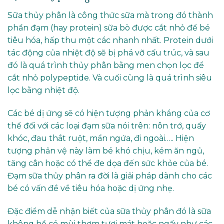
Sữa thủy phân là công thức sữa mà trong đó thành
phần đạm (hay protein) sữa bò được cắt nhỏ để bé
tiêu hóa, hấp thu một các nhanh nhất. Protein dưới
tác động của nhiệt độ sẽ bị phá vỡ cấu trúc, và sau
đó là quá trình thủy phân bằng men chọn lọc để
cắt nhỏ polypeptide. Và cuối cùng là quá trình siêu
lọc bằng nhiệt độ.
Các bé dị ứng sẽ có hiện tượng phản kháng của cơ
thể đối với các loại đạm sữa nói trên: nôn trớ, quấy
khóc, đau thắt ruột, mẩn ngứa, đi ngoài….. Hiện
tượng phản vệ này làm bé khó chịu, kém ăn ngủ,
tăng cân hoặc có thể đe dọa đến sức khỏe của bé.
Đạm sữa thủy phân ra đời là giải pháp dành cho các
bé có vấn đề về tiêu hóa hoặc dị ứng nhẹ.
Đặc điểm dễ nhận biết của sữa thủy phân đó là sữa
không hề có mùi thơm tươi mát hoặc ngấy như các