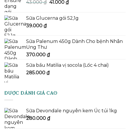
Giá
Giá
43.000
₫
41.000
₫
gốc
hiện
là:
tại
Sữa Glucerna gói 52,1g
43.000 ₫.
là:
39.000
₫
41.000 ₫.
Sữa Palenum 450g Dành Cho bệnh Nhân
Ung Thư
370.000
₫
Sữa bầu Matilia vị socola (Lốc 4 chai)
285.000
₫
ĐƯỢC ĐÁNH GIÁ CAO
Sữa Devondale nguyên kem Úc túi 1kg
280.000
₫