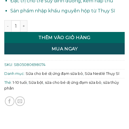
Đặc trị cho trẻ suy dinh dưỡng, kém hấp thu
Sản phẩm nhập khẩu nguyên hộp từ Thụy Sĩ
Sữa Peptamen Junior 400g (trẻ từ 1-10 tuổi) số lượng
THÊM VÀO GIỎ HÀNG
MUA NGAY
SKU:
SB05080698074
Danh mục:
Sữa cho bé dị ứng đạm sữa bò
,
Sữa Nestlé Thụy Sĩ
Thẻ:
1-10 tuổi
,
Sữa bột
,
sữa cho bé dị ứng đạm sữa bò
,
sữa thủy
phân