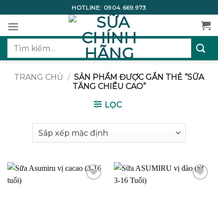
Bỏ
HOTLINE:
0904.669.973
qua
nội
dung
Tìm
kiếm:
TRANG CHỦ
/
SẢN PHẨM ĐƯỢC GẮN THẺ “SỮA
TĂNG CHIỀU CAO”
LỌC
Add to
Add to
wishlist
wishlist