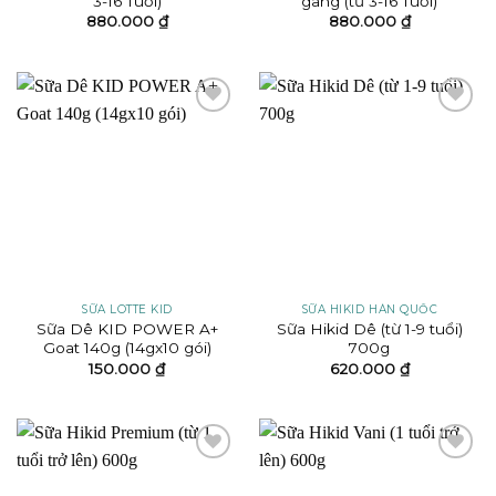
3-16 Tuổi)
gang (từ 3-16 Tuổi)
880.000
₫
880.000
₫
Add to
Add to
wishlist
wishlist
SỮA LOTTE KID
SỮA HIKID HÀN QUỐC
Sữa Dê KID POWER A+
Sữa Hikid Dê (từ 1-9 tuổi)
Goat 140g (14gx10 gói)
700g
150.000
₫
620.000
₫
Add to
Add to
wishlist
wishlist