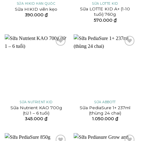
SỮA HIKID HÀN QUỐC
SỮA LOTTE KID
Sữa LOTTE KID A+ (1-10
Sữa HIKID viên kẹo
tuổi) 760g
390.000
₫
570.000
₫
Add to
Add to
wishlist
wishlist
SỮA NUTRIENT KID
SỮA ABBOTT
Sữa Nutrient KAO 700g
Sữa PediaSure 1+ 237ml
(từ 1 – 6 tuổi)
(thùng 24 chai)
345.000
₫
1.050.000
₫