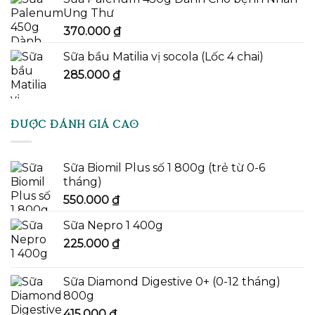
Ung Thư
370.000
₫
Sữa bầu Matilia vị socola (Lốc 4 chai)
285.000
₫
ĐƯỢC ĐÁNH GIÁ CAO
Sữa Biomil Plus số 1 800g (trẻ từ 0-6
tháng)
550.000
₫
Sữa Nepro 1 400g
225.000
₫
Sữa Diamond Digestive 0+ (0-12 tháng)
800g
415.000
₫