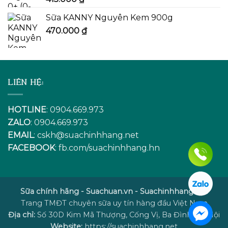
Sữa KANNY Nguyên Kem 900g
470.000
₫
LIÊN HỆ:
HOTLINE
: 0904.669.973
ZALO
: 0904.669.973
EMAIL
:
cskh@suachinhhang.net
FACEBOOK
:
fb.com/suachinhhang.hn
Sữa chính hãng - Suachuan.vn - Suachinhhang.net
Trang TMĐT chuyên sữa uy tín hàng đầu Việt Nam
Địa chỉ:
Số 30D Kim Mã Thượng, Cống Vị, Ba Đình, Hà Nội
Website:
https://suachinhhang.net