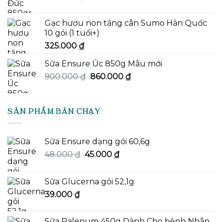
Gạc hươu non tăng cân Sumo Hàn Quốc
10 gói (1 tuổi+)
325.000
₫
Sữa Ensure Úc 850g Mẫu mới
Giá
Giá
900.000
₫
860.000
₫
gốc
hiện
là:
tại
900.000 ₫.
là:
SẢN PHẨM BÁN CHẠY
860.000 ₫.
Sữa Ensure dạng gói 60,6g
Giá
Giá
48.000
₫
45.000
₫
gốc
hiện
là:
tại
Sữa Glucerna gói 52,1g
48.000 ₫.
là:
39.000
₫
45.000 ₫.
Sữa Palenum 450g Dành Cho bệnh Nhân