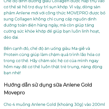
Chế độ dinh dưỡng giàu Collagen được hấp thụ vào
cơ thể sẽ hỗ trợ duy trì sụn khớp. Vì vậy, dòng sản
phẩm Anlene mới với công thức MOVEPRO được bổ
sung Collagen không chỉ cung cấp nguồn dinh
dưỡng toàn diện hàng ngày, mà còn giúp tăng
cường sức khỏe khớp để giúp bạn luôn linh hoạt,
dẻo dai.
Bên cạnh đó, chế độ ăn uống giàu Ma-giê và
Protein cũng giúp làm chậm quá trình lão hóa cơ
trong cơ thể. Hãy chăm sóc hệ cơ của mình ngay
hôm nay để cơ thể luôn thật trẻ trung, năng động
bạn nhé!
Hướng dẫn sử dụng sữa Anlene Gold
Movepro
Cho 4 muỗng Anlene Gold (khoảng 30g) vào 200ml