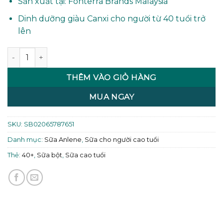
405.000 ₫.
là:
Sản xuất tại: Fonterra Brands Malaysia
390.000 ₫.
Dinh dưỡng giàu Canxi cho người từ 40 tuổi trở
lên
Sữa Anlene Gold (trên 40 tuổi) 800g số lượng
THÊM VÀO GIỎ HÀNG
MUA NGAY
SKU:
SB02065787651
Danh mục:
Sữa Anlene
,
Sữa cho người cao tuổi
Thẻ:
40+
,
Sữa bột
,
Sữa cao tuổi