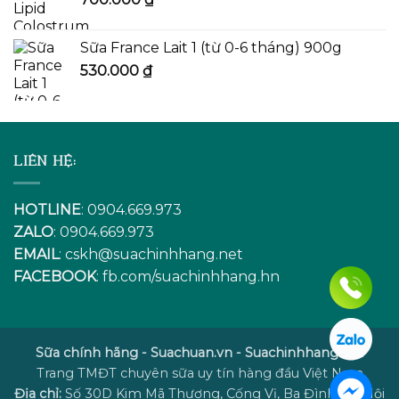
390.000 ₫.
Sữa France Lait 1 (từ 0-6 tháng) 900g
530.000
₫
LIÊN HỆ:
HOTLINE
: 0904.669.973
ZALO
: 0904.669.973
EMAIL
:
cskh@suachinhhang.net
FACEBOOK
:
fb.com/suachinhhang.hn
Sữa chính hãng - Suachuan.vn - Suachinhhang.net
Trang TMĐT chuyên sữa uy tín hàng đầu Việt Nam
Địa chỉ:
Số 30D Kim Mã Thượng, Cống Vị, Ba Đình, Hà Nội