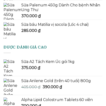
Sữa Palenum 450g Dành Cho bệnh Nhân
Ung Thư
370.000
₫
Sữa bầu Matilia vị socola (Lốc 4 chai)
285.000
₫
ĐƯỢC ĐÁNH GIÁ CAO
Sữa A2 Tách Kem Úc gói 1kg
375.000
₫
Sữa Anlene Gold (trên 40 tuổi) 800g
Giá
Giá
405.000
₫
390.000
₫
gốc
hiện
là:
tại
Alpha Lipid Colostrum Tablets 60 viên
405.000 ₫.
là:
700.000
₫