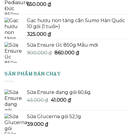
650.000
₫
Gạc hươu non tăng cân Sumo Hàn Quốc
10 gói (1 tuổi+)
325.000
₫
Sữa Ensure Úc 850g Mẫu mới
Giá
Giá
900.000
₫
860.000
₫
gốc
hiện
là:
tại
900.000 ₫.
là:
SẢN PHẨM BÁN CHẠY
860.000 ₫.
Sữa Ensure dạng gói 60,6g
Giá
Giá
43.000
₫
41.000
₫
gốc
hiện
là:
tại
Sữa Glucerna gói 52,1g
43.000 ₫.
là:
39.000
₫
41.000 ₫.