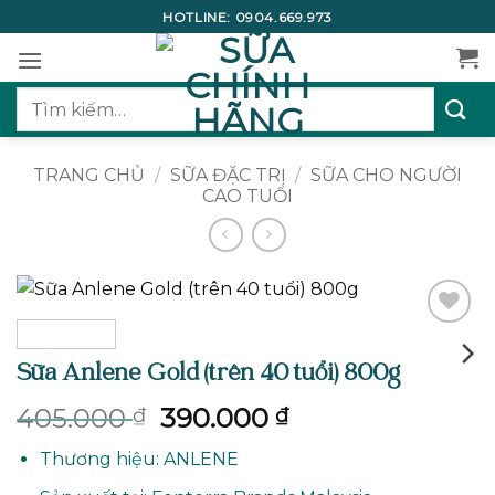
Bỏ
HOTLINE:
0904.669.973
qua
nội
dung
Tìm
kiếm:
TRANG CHỦ
/
SỮA ĐẶC TRỊ
/
SỮA CHO NGƯỜI
CAO TUỔI
Add to
wishlist
Sữa Anlene Gold (trên 40 tuổi) 800g
Giá
Giá
405.000
390.000
₫
₫
gốc
hiện
Thương hiệu: ANLENE
là:
tại