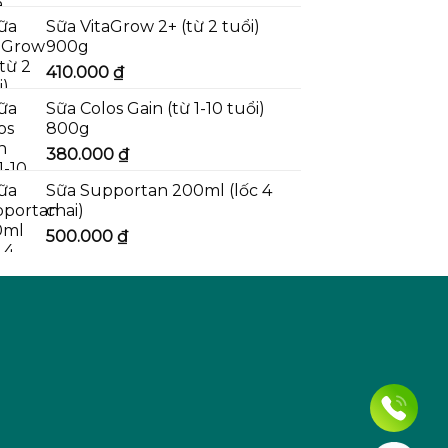
Sữa VitaGrow 2+ (từ 2 tuổi)
900g
410.000
₫
Sữa Colos Gain (từ 1-10 tuổi)
800g
380.000
₫
Sữa Supportan 200ml (lốc 4
chai)
500.000
₫