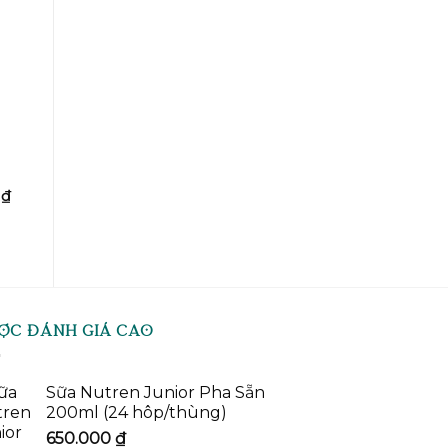
0
Giá
0
₫
hiện
tại
₫.
là:
240.000 ₫.
ỢC ĐÁNH GIÁ CAO
Sữa Nutren Junior Pha Sẵn
200ml (24 hôp/thùng)
650.000
₫