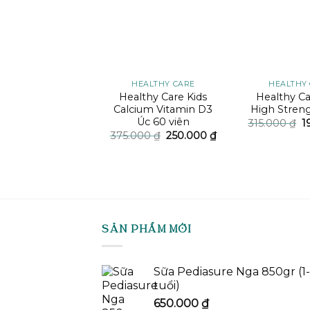
 HIKID HÀN QUỐC
HEALTHY CARE
HEALTHY
ạch hồng sâm
Healthy Care Kids
Healthy Ca
by Hàn Quốc
Calcium Vitamin D3
High Stren
Úc 60 viên
G
450.000
₫
315.000
₫
1
g
Giá
Giá
375.000
₫
250.000
₫
là
gốc
hiện
3
là:
tại
375.000 ₫.
là:
250.000 ₫.
SẢN PHẨM MỚI
Sữa Pediasure Nga 850gr (1
tuổi)
650.000
₫