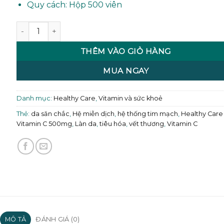
Quy cách: Hộp 500 viên
Healthy Care Vitamin C 500mg Úc 500 viên số lượng
THÊM VÀO GIỎ HÀNG
MUA NGAY
Danh mục:
Healthy Care
,
Vitamin và sức khoẻ
Thẻ:
da săn chắc
,
Hệ miễn dịch
,
hệ thống tim mạch
,
Healthy Care
Vitamin C 500mg
,
Làn da
,
tiêu hóa
,
vết thương
,
Vitamin C
MÔ TẢ
ĐÁNH GIÁ (0)