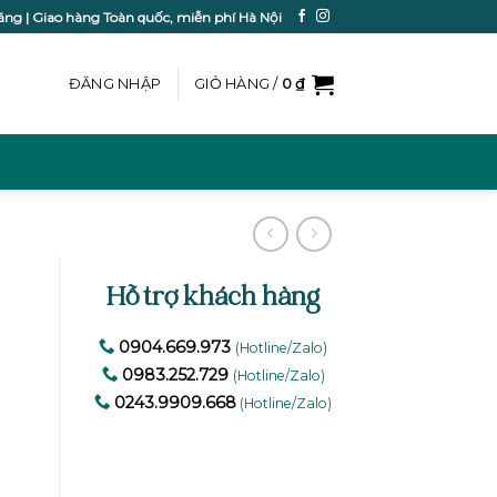
ãng | Giao hàng Toàn quốc, miễn phí Hà Nội
ĐĂNG NHẬP
GIỎ HÀNG /
0
₫
Hỗ trợ khách hàng
0904.669.973
(Hotline/Zalo)
0983.252.729
(Hotline/Zalo)
0243.9909.668
(Hotline/Zalo)