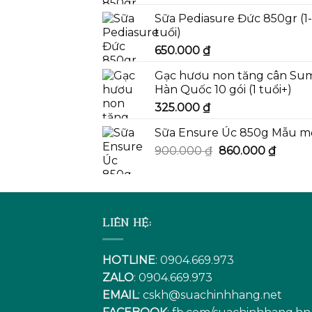
Sữa Pediasure Đức 850gr (1
tuổi)
650.000
₫
Gạc hươu non tăng cân Su
Hàn Quốc 10 gói (1 tuổi+)
325.000
₫
Sữa Ensure Úc 850g Mẫu m
Giá
Giá
900.000
₫
860.000
₫
gốc
hiện
là:
tại
900.000 ₫.
là:
860.00
LIÊN HỆ:
HOTLINE
: 0904.669.973
ZALO
: 0904.669.973
EMAIL
:
cskh@suachinhhang.net