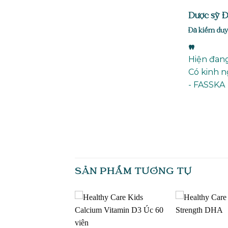
Dược sỹ 
Đã kiểm duy
"
Hiện đang
Có kinh n
- FASSKA
SẢN PHẨM TƯƠNG TỰ
Add to
Add to
wishlist
wishlist