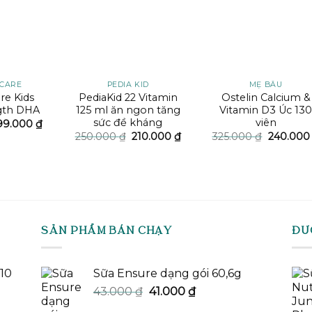
 CARE
PEDIA KID
MẸ BẦU
re Kids
PediaKid 22 Vitamin
Ostelin Calcium &
gth DHA
125 ml ăn ngon tăng
Vitamin D3 Úc 13
sức đề kháng
viên
iá
Giá
99.000
₫
ốc
hiện
Giá
Giá
Giá
250.000
₫
210.000
₫
325.000
₫
240.00
:
tại
gốc
hiện
gốc
15.000 ₫.
là:
là:
tại
là:
199.000 ₫.
250.000 ₫.
là:
325.000 
210.000 ₫.
SẢN PHẨM BÁN CHẠY
ĐƯ
-10
Sữa Ensure dạng gói 60,6g
Giá
Giá
43.000
₫
41.000
₫
gốc
hiện