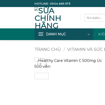
Bỏ
HOTLINE:
0904.669.973
qua
nội
Tìm
dung
kiếm:
DANH MỤC
KIẾ
TRANG CHỦ
/
VITAMIN VÀ SỨC
Add to
wishlist