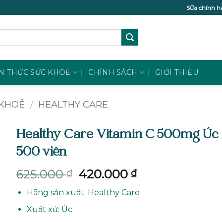
Sữa chính h
N THỨC SỨC KHOẺ
CHÍNH SÁCH
GIỚI THIỆU
 KHOẺ
/
HEALTHY CARE
Healthy Care Vitamin C 500mg Úc
500 viên
Giá
Giá
625.000
420.000
₫
₫
gốc
hiện
Hãng sản xuất: Healthy Care
là:
tại
625.000 ₫.
là:
Xuất xứ: Úc
420.000 ₫.