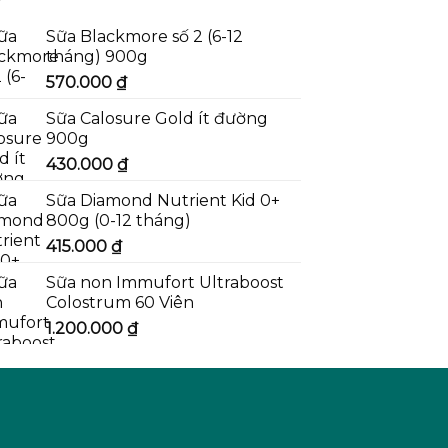
Sữa Blackmore số 2 (6-12
tháng) 900g
570.000
₫
Sữa Calosure Gold ít đường
900g
430.000
₫
Sữa Diamond Nutrient Kid 0+
800g (0-12 tháng)
415.000
₫
Sữa non Immufort Ultraboost
Colostrum 60 Viên
1.200.000
₫