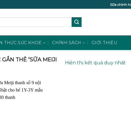
Sữa chính h
N THỨC SỨC KHOẺ
CHÍNH SÁCH
GIỚI THIỆU
GẮN THẺ “SỮA MEIJI
Hiển thị kết quả duy nhất
Add to
wishlist