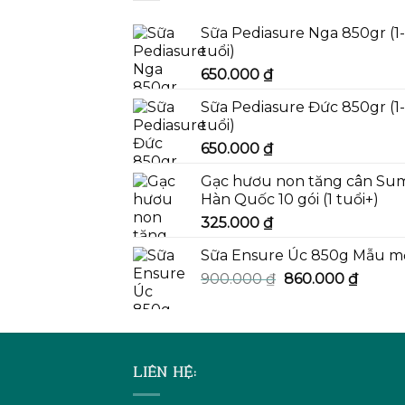
Sữa Pediasure Nga 850gr (1
tuổi)
650.000
₫
Sữa Pediasure Đức 850gr (1
tuổi)
650.000
₫
Gạc hươu non tăng cân Su
Hàn Quốc 10 gói (1 tuổi+)
325.000
₫
Sữa Ensure Úc 850g Mẫu m
Giá
Giá
900.000
₫
860.000
₫
gốc
hiện
là:
tại
900.000 ₫.
là:
860.00
LIÊN HỆ: