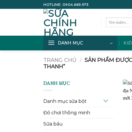
Bỏ
HOTLINE:
0904.669.973
qua
nội
Tìm
dung
kiếm:
DANH MỤC
KIẾ
TRANG CHỦ
/
SẢN PHẨM ĐƯỢC 
THANH”
DANH MỤC
Danh mục sữa bột
Đồ chơi thông minh
Sữa bầu