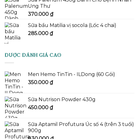
Ung Thư
370.000
₫
Sữa bầu Matilia vị socola (Lốc 4 chai)
285.000
₫
ĐƯỢC ĐÁNH GIÁ CAO
Men Hemo TinTin - ILDong (60 Gói)
350.000
₫
Sữa Nutrison Powder 430g
450.000
₫
Sữa Aptamil Profutura Úc số 4 (trên 3 tuổi)
900g
830.000
₫