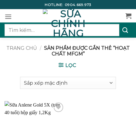
Bỏ
HOTLINE:
0904.669.973
qua
nội
dung
Tìm
kiếm:
TRANG CHỦ
/
SẢN PHẨM ĐƯỢC GẮN THẺ “HOẠT
CHẤT MFGM”
LỌC
Add to
wishlist