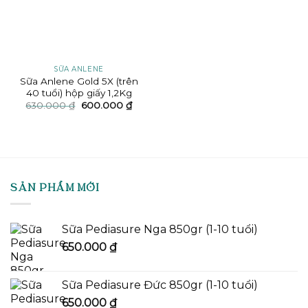
SỮA ANLENE
Sữa Anlene Gold 5X (trên
40 tuổi) hộp giấy 1,2Kg
Giá
Giá
630.000
₫
600.000
₫
gốc
hiện
là:
tại
630.000 ₫.
là:
600.000 ₫.
SẢN PHẨM MỚI
Sữa Pediasure Nga 850gr (1-10 tuổi)
650.000
₫
Sữa Pediasure Đức 850gr (1-10 tuổi)
650.000
₫