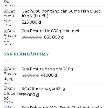
Gạc hươu non tăng cân Sumo Hàn Quốc
10 gói (1 tuổi+)
325.000
₫
Sữa Ensure Úc 850g Mẫu mới
Giá
Giá
900.000
₫
860.000
₫
gốc
hiện
là:
tại
900.000 ₫.
là:
SẢN PHẨM BÁN CHẠY
860.000 ₫.
Sữa Ensure dạng gói 60,6g
Giá
Giá
43.000
₫
41.000
₫
gốc
hiện
là:
tại
Sữa Glucerna gói 52,1g
43.000 ₫.
là:
39.000
₫
41.000 ₫.
Sữa Palenum 450g Dành Cho bệnh Nhân