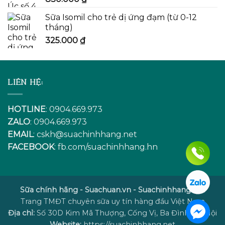
Sữa Isomil cho trẻ dị ứng đạm (từ 0-12
tháng)
325.000
₫
LIÊN HỆ:
HOTLINE
: 0904.669.973
ZALO
: 0904.669.973
EMAIL
:
cskh@suachinhhang.net
FACEBOOK
:
fb.com/suachinhhang.hn
Sữa chính hãng - Suachuan.vn - Suachinhhang.net
Trang TMĐT chuyên sữa uy tín hàng đầu Việt Nam
Địa chỉ:
Số 30D Kim Mã Thượng, Cống Vị, Ba Đình, Hà Nội
Website:
https://suachinhhang.net