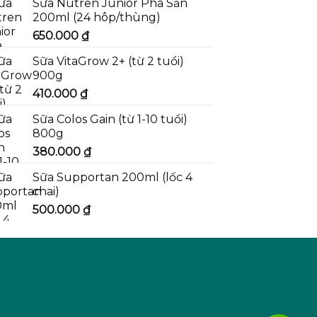
Sữa Nutren Junior Pha Sẵn
200ml (24 hôp/thùng)
650.000
₫
Sữa VitaGrow 2+ (từ 2 tuổi)
900g
410.000
₫
Sữa Colos Gain (từ 1-10 tuổi)
800g
380.000
₫
Sữa Supportan 200ml (lốc 4
chai)
500.000
₫