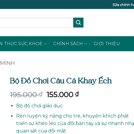
Sữa chính h
N THỨC SỨC KHOẺ
CHÍNH SÁCH
GIỚI THIỆU
 MINH
Bộ Đồ Chơi Câu Cá Khay Ếch
Giá
Giá
195.000
155.000
₫
₫
gốc
hiện
Bộ đồ chơi giáo dục
là:
tại
195.000 ₫.
là:
Rèn luyện kỹ năng cho trẻ, khuyến khích phát
155.000 ₫.
triển sự khéo léo của đôi bàn tay và sự nhanh nh
quan sát của đôi mắt.