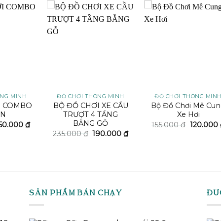
Add to
Add to
Add t
wishlist
wishlist
wishli
ÔNG MINH
ĐỒ CHƠI THÔNG MINH
ĐỒ CHƠI THÔNG MIN
I COMBO
BỘ ĐỒ CHƠI XE CẦU
Bộ Đồ Chơi Mê Cu
ÓN
TRƯỢT 4 TẦNG
Xe Hơi
BẰNG GỖ
iá
Giá
Giá
50.000
₫
155.000
₫
120.000
ốc
hiện
gốc
Giá
Giá
235.000
₫
190.000
₫
:
tại
là:
gốc
hiện
95.000 ₫.
là:
155.000 
là:
tại
150.000 ₫.
235.000 ₫.
là:
190.000 ₫.
SẢN PHẨM BÁN CHẠY
ĐƯ