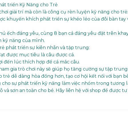
hát triển Kỹ Năng cho Trẻ
chơi giải trí mà còn là công cụ rèn luyện kỹ năng cho trẻ
ược khuyến khích phát triển sự khéo léo của đôi bàn tay 
chú ếch đáng yêu, cùng 8 bạn cá đáng yêu đặt trên khay
n kỹ năng của mình.
ẻ phát triển sự kiên nhẫn và tập trung:
ạt được mục tiêu là câu được cá.
i đến lúc thích hợp để cá mắc câu.
tham gia trò chơi này sẽ giúp họ tăng cường sự tập trung
p trẻ dễ dàng hòa đồng hơn, tạo cơ hội kết nối với bạn b
 cho sự phát triển kỹ năng làm việc nhóm trong tương la
ỗ và sơn an toàn cho bé. Hãy liên hệ với shop để được tư