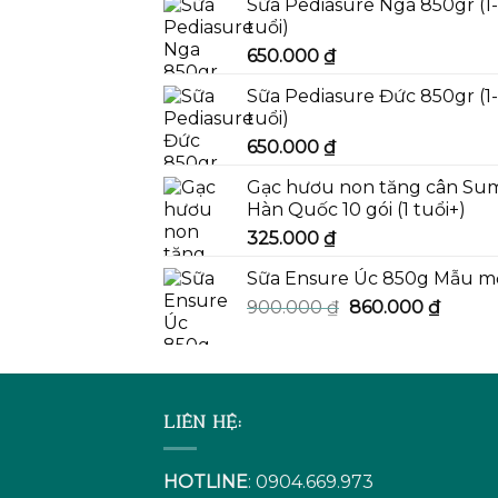
Sữa Pediasure Nga 850gr (1
tuổi)
650.000
₫
Sữa Pediasure Đức 850gr (1
tuổi)
650.000
₫
Gạc hươu non tăng cân Su
Hàn Quốc 10 gói (1 tuổi+)
325.000
₫
Sữa Ensure Úc 850g Mẫu m
Giá
Giá
900.000
₫
860.000
₫
gốc
hiện
là:
tại
900.000 ₫.
là:
860.00
LIÊN HỆ:
HOTLINE
: 0904.669.973