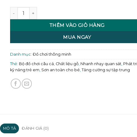
Bộ Đồ Chơi Câu Cá Khay Ếch số lượng
THÊM VÀO GIỎ HÀNG
MUA NGAY
Danh mục:
Đồ chơi thông minh
Thẻ:
Bộ đồ chơi câu cá
,
Chất liệu gỗ
,
Nhanh nhạy quan sát
,
Phát tr
kỹ năng trẻ em
,
Sơn an toàn cho bé
,
Tăng cường sự tập trung
MÔ TẢ
ĐÁNH GIÁ (0)