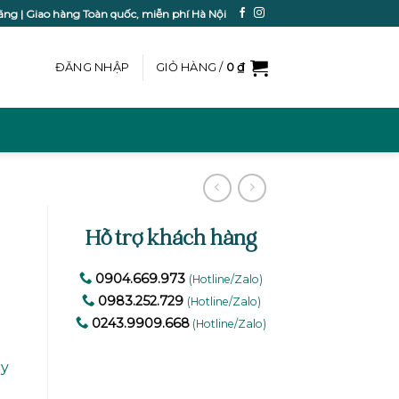
ãng | Giao hàng Toàn quốc, miễn phí Hà Nội
ĐĂNG NHẬP
GIỎ HÀNG /
0
₫
Hỗ trợ khách hàng
0904.669.973
(Hotline/Zalo)
0983.252.729
(Hotline/Zalo)
0243.9909.668
(Hotline/Zalo)
ạy