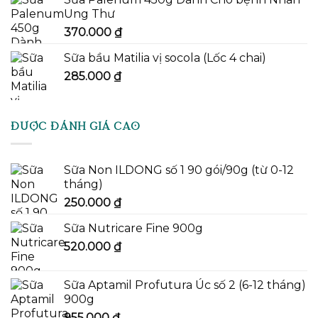
Ung Thư
370.000
₫
Sữa bầu Matilia vị socola (Lốc 4 chai)
285.000
₫
ĐƯỢC ĐÁNH GIÁ CAO
Sữa Non ILDONG số 1 90 gói/90g (từ 0-12
tháng)
250.000
₫
Sữa Nutricare Fine 900g
520.000
₫
Sữa Aptamil Profutura Úc số 2 (6-12 tháng)
900g
955.000
₫