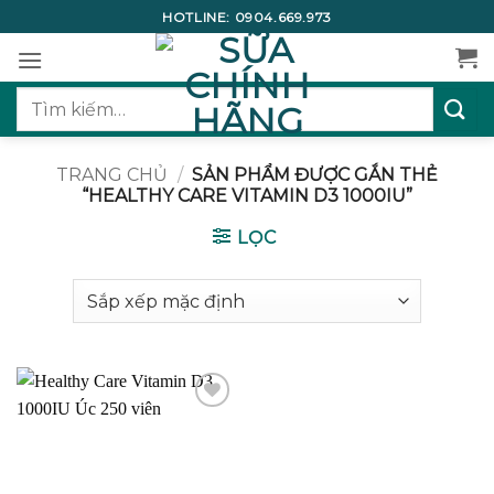
Bỏ
HOTLINE:
0904.669.973
qua
nội
dung
Tìm
kiếm:
TRANG CHỦ
/
SẢN PHẨM ĐƯỢC GẮN THẺ
“HEALTHY CARE VITAMIN D3 1000IU”
LỌC
Add to
wishlist