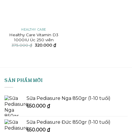
HEALTHY CARE
Healthy Care Vitamin D3
1000IU Úc 250 viên
Giá
Giá
375.000
₫
320.000
₫
gốc
hiện
là:
tại
375.000 ₫.
là:
320.000 ₫.
SẢN PHẨM MỚI
Sữa Pediasure Nga 850gr (1-10 tuổi)
650.000
₫
Sữa Pediasure Đức 850gr (1-10 tuổi)
650.000
₫