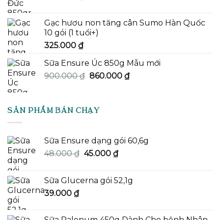
Gạc hươu non tăng cân Sumo Hàn Quốc
10 gói (1 tuổi+)
325.000
₫
Sữa Ensure Úc 850g Mẫu mới
Giá
Giá
900.000
₫
860.000
₫
gốc
hiện
là:
tại
900.000 ₫.
là:
SẢN PHẨM BÁN CHẠY
860.000 ₫.
Sữa Ensure dạng gói 60,6g
Giá
Giá
48.000
₫
45.000
₫
gốc
hiện
là:
tại
Sữa Glucerna gói 52,1g
48.000 ₫.
là:
39.000
₫
45.000 ₫.
Sữa Palenum 450g Dành Cho bệnh Nhân