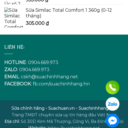
Sữa Similac Total Comfort 1 360g (0-12
tháng)
305.000
₫
LIÊN HỆ:
HOTLINE
: 0904.669.973
ZALO
: 0904.669.973
EMAIL
:
cskh@suachinhhang.net
FACEBOOK
:
fb.com/suachinhhang.hn
Sữa chính hãng - Suachuan.vn - Suachinhhang.net
Trang TMĐT chuyên sữa uy tín hàng đầu Việt Nam
Địa chỉ:
Số 30D Kim Mã Thượng, Cống Vị, Ba Đình, Hà Nội