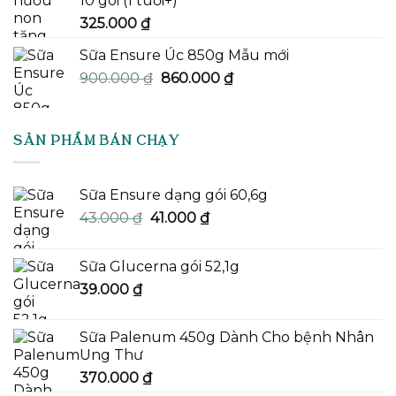
10 gói (1 tuổi+)
325.000
₫
Sữa Ensure Úc 850g Mẫu mới
Giá
Giá
900.000
₫
860.000
₫
gốc
hiện
là:
tại
900.000 ₫.
là:
SẢN PHẨM BÁN CHẠY
860.000 ₫.
Sữa Ensure dạng gói 60,6g
Giá
Giá
43.000
₫
41.000
₫
gốc
hiện
là:
tại
Sữa Glucerna gói 52,1g
43.000 ₫.
là:
39.000
₫
41.000 ₫.
Sữa Palenum 450g Dành Cho bệnh Nhân
Ung Thư
370.000
₫