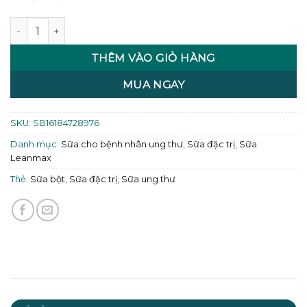
Sữa Leanpro Thyro LID 900g số lượng
THÊM VÀO GIỎ HÀNG
MUA NGAY
SKU:
SB16184728976
Danh mục:
Sữa cho bệnh nhân ung thư
,
Sữa đặc trị
,
Sữa
Leanmax
Thẻ:
Sữa bột
,
Sữa đặc trị
,
Sữa ung thư