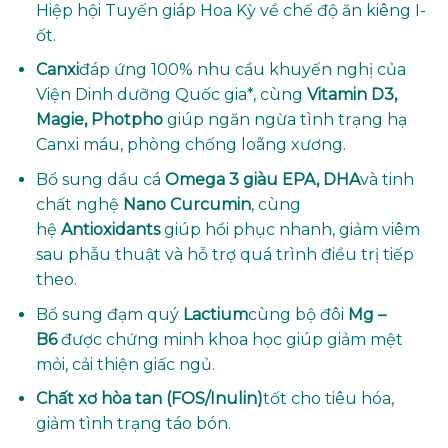
Hiệp hội Tuyến giáp Hoa Kỳ về chế độ ăn kiêng I-
ốt.
Canxi
đáp ứng 100% nhu cầu khuyến nghị của
Viện Dinh dưỡng Quốc gia*, cùng
Vitamin D3,
Magie, Photpho
giúp ngăn ngừa tình trạng hạ
Canxi máu, phòng chống loãng xương.
Bổ sung dầu cá
Omega 3 giàu EPA, DHA
và tinh
chất nghệ
Nano Curcumin
, cùng
hệ
Antioxidants
giúp hồi phục nhanh, giảm viêm
sau phẫu thuật và hỗ trợ quá trình điều trị tiếp
theo.
Bổ sung đạm quý
Lactium
cùng bộ đôi
Mg –
B6
được chứng minh khoa học giúp giảm mệt
mỏi, cải thiện giấc ngủ.
Chất xơ hòa tan (FOS
/Inulin)
tốt cho tiêu hóa,
giảm tình trạng táo bón.