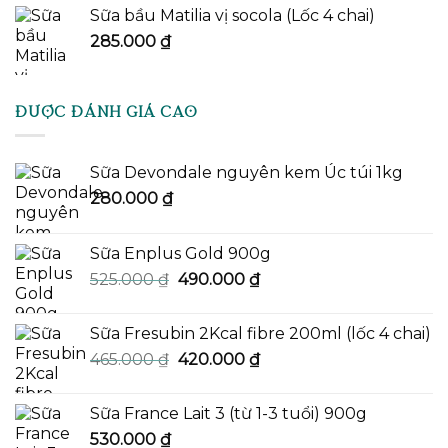
Sữa bầu Matilia vị socola (Lốc 4 chai)
285.000
₫
ĐƯỢC ĐÁNH GIÁ CAO
Sữa Devondale nguyên kem Úc túi 1kg
280.000
₫
Sữa Enplus Gold 900g
Giá
Giá
525.000
₫
490.000
₫
gốc
hiện
là:
tại
Sữa Fresubin 2Kcal fibre 200ml (lốc 4 chai)
525.000 ₫.
là:
Giá
Giá
465.000
₫
420.000
₫
490.000 ₫.
gốc
hiện
là:
tại
Sữa France Lait 3 (từ 1-3 tuổi) 900g
465.000 ₫.
là:
530.000
₫
420.000 ₫.