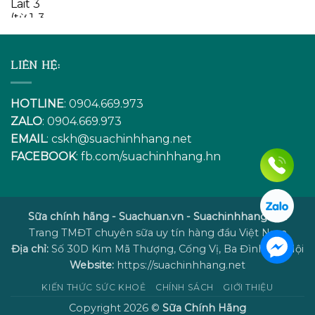
LIÊN HỆ:
HOTLINE
: 0904.669.973
ZALO
: 0904.669.973
EMAIL
:
cskh@suachinhhang.net
FACEBOOK
:
fb.com/suachinhhang.hn
Sữa chính hãng - Suachuan.vn - Suachinhhang.net
Trang TMĐT chuyên sữa uy tín hàng đầu Việt Nam
Địa chỉ:
Số 30D Kim Mã Thượng, Cống Vị, Ba Đình, Hà Nội
Website:
https://suachinhhang.net
KIẾN THỨC SỨC KHOẺ
CHÍNH SÁCH
GIỚI THIỆU
Copyright 2026 ©
Sữa Chính Hãng