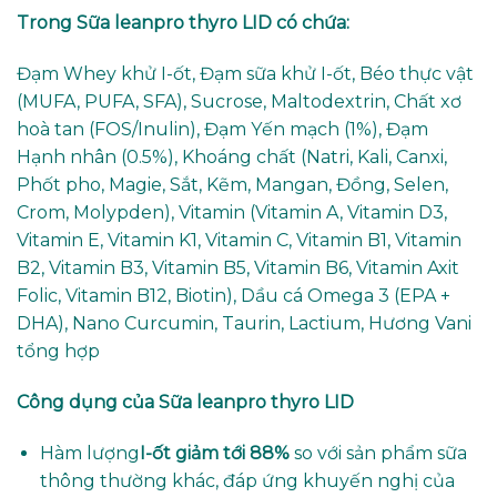
Trong
Sữa leanpro thyro LID có chứa:
Đạm Whey khử I-ốt, Đạm sữa khử I-ốt, Béo thực vật
(MUFA, PUFA, SFA), Sucrose, Maltodextrin, Chất xơ
hoà tan (FOS/Inulin), Đạm Yến mạch (1%), Đạm
Hạnh nhân (0.5%), Khoáng chất (Natri, Kali, Canxi,
Phốt pho, Magie, Sắt, Kẽm, Mangan, Đồng, Selen,
Crom, Molypden), Vitamin (Vitamin A, Vitamin D3,
Vitamin E, Vitamin K1, Vitamin C, Vitamin B1, Vitamin
B2, Vitamin B3, Vitamin B5, Vitamin B6, Vitamin Axit
Folic, Vitamin B12, Biotin), Dầu cá Omega 3 (EPA +
DHA), Nano Curcumin, Taurin, Lactium, Hương Vani
tổng hợp
Công dụng của Sữa leanpro thyro LID
Hàm lượng
I-ốt giảm tới 88%
so với sản phẩm sữa
thông thường khác, đáp ứng khuyến nghị của