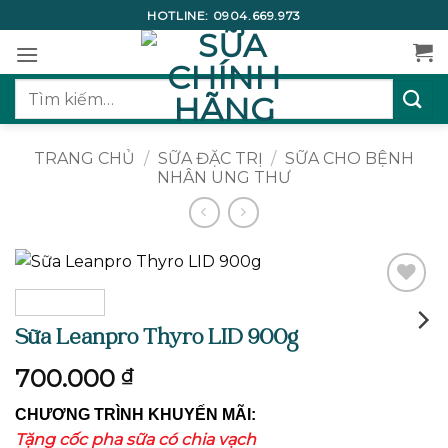
Bỏ
HOTLINE:
0904.669.973
qua
nội
dung
Tìm
kiếm:
TRANG CHỦ
/
SỮA ĐẶC TRỊ
/
SỮA CHO BỆNH
NHÂN UNG THƯ
Add to
wishlist
Sữa Leanpro Thyro LID 900g
700.000
₫
CHƯƠNG TRÌNH KHUYẾN MÃI:
Tặng cốc pha sữa có chia vạch