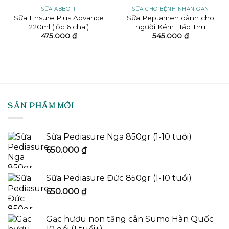
SỮA ABBOTT
SỮA CHO BỆNH NHÂN GAN
Sữa Ensure Plus Advance
Sữa Peptamen dành cho
220ml (lốc 6 chai)
người Kém Hấp Thu
475.000
₫
545.000
₫
SẢN PHẨM MỚI
Sữa Pediasure Nga 850gr (1-10 tuổi)
650.000
₫
Sữa Pediasure Đức 850gr (1-10 tuổi)
650.000
₫
Gạc hươu non tăng cân Sumo Hàn Quốc