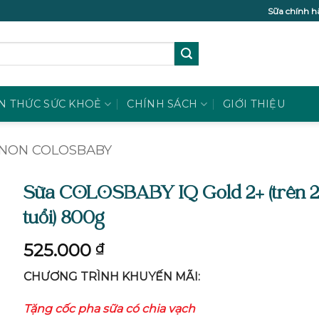
Sữa chính h
N THỨC SỨC KHOẺ
CHÍNH SÁCH
GIỚI THIỆU
 NON COLOSBABY
Sữa COLOSBABY IQ Gold 2+ (trên 2
tuổi) 800g
525.000
₫
CHƯƠNG TRÌNH KHUYẾN MÃI:
Tặng cốc pha sữa có chia vạch