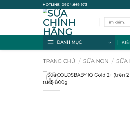
Bỏ
HOTLINE:
0904.669.973
qua
nội
Tìm
dung
kiếm:
DANH MỤC
KIẾ
TRANG CHỦ
/
SỮA NON
/
SỮA
Add to
wishlist