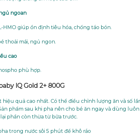
 ngủ ngoan
FL-HMO giúp ổn định tiêu hóa, chống táo bón.
é thoải mái, ngủ ngon.
iều cao
 Phospho phù hợp.
baby IQ Gold 2+ 800G
hiệu quả cao nhất. Có thể điều chỉnh lượng ăn và số lầ
 Sản phẩm sau khi pha nên cho bé ăn ngay và dùng luôn
lại phần còn thừa từ bữa trước.
pha trong nước sôi 5 phút để khô ráo