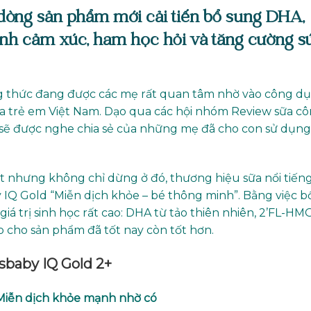
 dòng sản phẩm mới cải tiến bổ sung DHA,
nh cảm xúc, ham học hỏi và tăng cường s
g thức đang được các mẹ rất quan tâm nhờ vào công d
của trẻ em Việt Nam. Dạo qua các hội nhóm Review sữa c
 sẽ được nghe chia sẻ của những mẹ đã cho con sử dụng
ốt nhưng không chỉ dừng ở đó, thương hiệu sữa nổi tiến
y IQ Gold “Miễn dịch khỏe – bé thông minh”. Bằng việc b
á trị sinh học rất cao: DHA từ tảo thiên nhiên, 2’FL-HMO
 cho sản phẩm đã tốt nay còn tốt hơn.
sbaby IQ Gold 2+
 Miễn dịch khỏe mạnh nhờ có