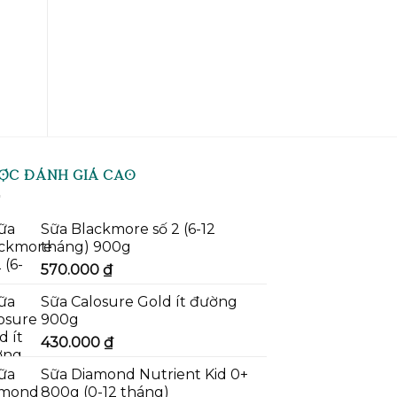
G
ỢC ĐÁNH GIÁ CAO
Sữa Blackmore số 2 (6-12
tháng) 900g
570.000
₫
Sữa Calosure Gold ít đường
900g
430.000
₫
Sữa Diamond Nutrient Kid 0+
800g (0-12 tháng)