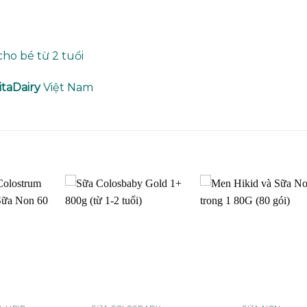
ho bé từ 2 tuổi
itaDairy
Việt Nam
Add to
Add to
Add t
wishlist
wishlist
wishli