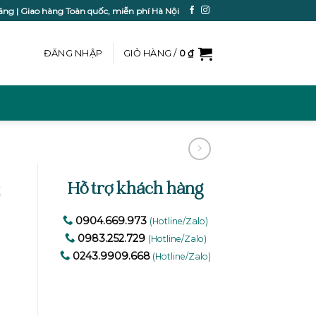
ãng | Giao hàng Toàn quốc, miễn phí Hà Nội
ĐĂNG NHẬP
GIỎ HÀNG /
0
₫
Hỗ trợ khách hàng
0904.669.973
(Hotline/Zalo)
0983.252.729
(Hotline/Zalo)
0243.9909.668
(Hotline/Zalo)