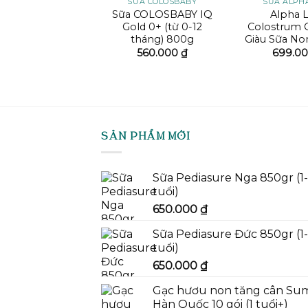
SỮA CHO NGƯỜI CAO TUỔI
SỮA COLOSBABY
SỮA ALPHA
ữa CaloSure
Sữa COLOSBABY IQ
Alpha L
merica 800
Gold 0+ (từ 0-12
Colostrum 
tháng) 800g
Giàu Sữa No
620.000
₫
560.000
₫
699.0
SẢN PHẨM MỚI
Sữa Pediasure Nga 850gr (1
tuổi)
650.000
₫
Sữa Pediasure Đức 850gr (1
tuổi)
650.000
₫
Gạc hươu non tăng cân Su
Hàn Quốc 10 gói (1 tuổi+)