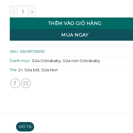
Sữa COLOSBABY IQ Gold 2+ (trên 2 tuổi) 800g số lượng
THÊM VÀO GIỎ HÀNG
MUA NGAY
SKU:
SB081738150
Danh mục:
Sữa Colosbaby
,
Sữa non Colosbaby
Thẻ:
2+
,
Sữa bột
,
Sữa Non
MÔ TẢ