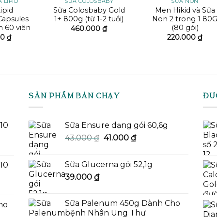
 LIPID
SỮA COLOSBABY
SỮA NON
ipid
Sữa Colosbaby Gold
Men Hikid và Sữa
Capsules
1+ 800g (từ 1-2 tuổi)
Non 2 trong 1 80
n 60 viên
(80 gói)
460.000
₫
00
₫
220.000
₫
SẢN PHẨM BÁN CHẠY
ĐƯ
-10
Sữa Ensure dạng gói 60,6g
Giá
Giá
43.000
₫
41.000
₫
gốc
hiện
là:
tại
Sữa Glucerna gói 52,1g
-10
43.000 ₫.
là:
39.000
₫
41.000 ₫.
Sữa Palenum 450g Dành Cho
mo
bệnh Nhân Ung Thư