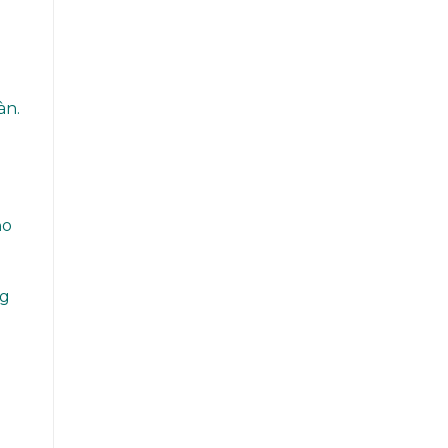
àn.
ảo
ng