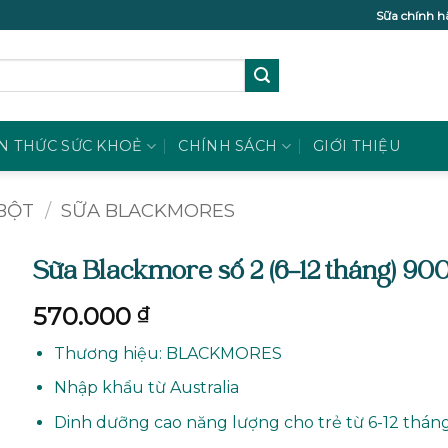
Sữa chính h
N THỨC SỨC KHOẺ
CHÍNH SÁCH
GIỚI THIỆU
BỘT
/
SỮA BLACKMORES
Sữa Blackmore số 2 (6-12 tháng) 90
570.000
₫
Thương hiệu: BLACKMORES
Nhập khẩu từ Australia
Dinh dưỡng cao năng lượng cho trẻ từ 6-12 thán