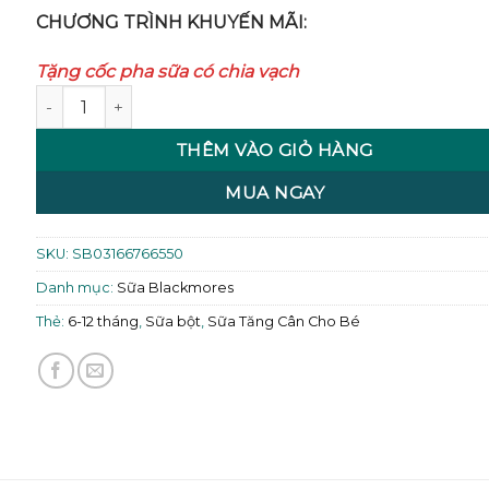
CHƯƠNG TRÌNH KHUYẾN MÃI:
Tặng cốc pha sữa có chia vạch
Sữa Blackmore số 2 (6-12 tháng) 900g số lượng
THÊM VÀO GIỎ HÀNG
MUA NGAY
SKU:
SB03166766550
Danh mục:
Sữa Blackmores
Thẻ:
6-12 tháng
,
Sữa bột
,
Sữa Tăng Cân Cho Bé