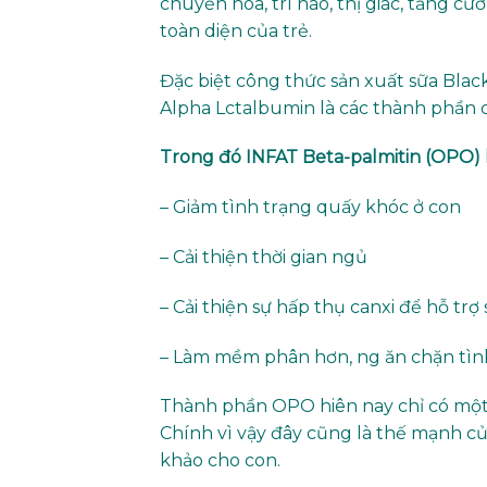
chuyển hóa, trí não, thị giác, tăng c
toàn diện của trẻ.
Đặc biệt công thức sản xuất sữa Blac
Alpha Lctalbumin là các thành phần c
Trong đó INFAT Beta-palmitin (OPO) l
– Giảm tình trạng quấy khóc ở con
– Cải thiện thời gian ngủ
– Cải thiện sự hấp thụ canxi để hỗ t
– Làm mềm phân hơn, ng ăn chặn tình
Thành phần OPO hiên nay chỉ có một 
Chính vì vậy đây cũng là thế mạnh
khảo cho con.