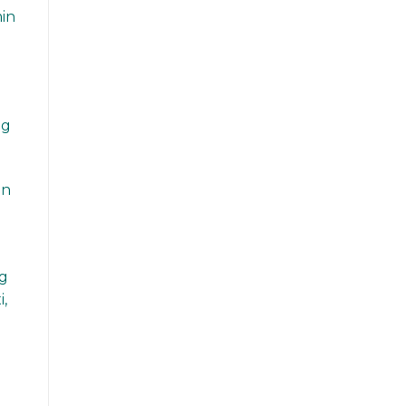
in
ng
an
.
ng
,