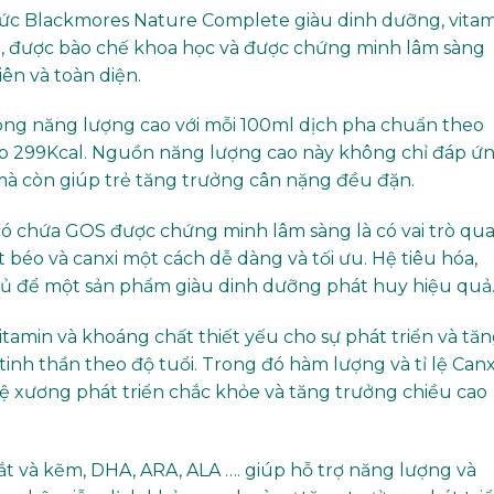
hức Blackmores Nature Complete giàu dinh dưỡng, vitam
ổi, được bào chế khoa học và được chứng minh lâm sàng
iên và toàn diện.
g năng lượng cao với mỗi 100ml dịch pha chuẩn theo
p 299Kcal. Nguồn năng lượng cao này không chỉ đáp ứ
mà còn giúp trẻ tăng trưởng cân nặng đều đặn.
có chứa GOS được chứng minh lâm sàng là có vai trò qu
 béo và canxi một cách dễ dàng và tối ưu. Hệ tiêu hóa,
đủ để một sản phẩm giàu dinh dưỡng phát huy hiệu quả
itamin và khoáng chất thiết yếu cho sự phát triển và tă
inh thần theo độ tuổi. Trong đó hàm lượng và tỉ lệ Canxi
ệ xương phát triển chắc khỏe và tăng trưởng chiều cao
, sắt và kẽm, DHA, ARA, ALA …. giúp hỗ trợ năng lượng và