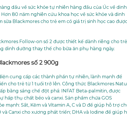
 hàng dầu về sức khỏe tự nhiên hàng đầu của Úc về dinh
. Hơn 80 năm nghiên cứu khoa học về sức khỏe và dinh
 sữa Blackmores cho trẻ em có giá trị sinh học cao đượ
mores Follow-on số 2 được thiết kế dành riêng cho tr
sung dinh dưỡng thay thế cho bữa ăn phụ hàng ngày.
Blackmores số 2 900g
diện cung cấp các thành phần tự nhiên, lành mạnh để
iển cho trẻ từ 1 tuổi trở lên. Công thức Blackmores Nat
p bằng sáng chế đột phá: INFAT Beta-palmitin, được
ự hấp thụ chất béo và canxi. Sản phẩm chứa GOS
 mạnh: Sắt, Kẽm và Vitamin A, C và D để giúp hỗ trợ c
và Canxi cho xương phát triển; DHA và Iodine để giúp 