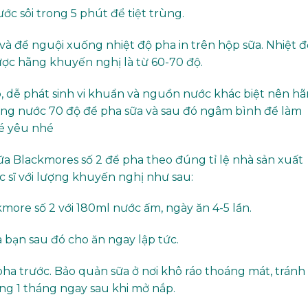
c sôi trong 5 phút để tiệt trùng.
và để nguội xuống nhiệt độ pha in trên hộp sữa. Nhiệt đ
ợc hãng khuyến nghị là từ 60-70 độ.
, dễ phát sinh vi khuẩn và nguồn nước khác biệt nên h
g nước 70 độ để pha sữa và sau đó ngâm bình để làm
bé yêu nhé
a Blackmores số 2 để pha theo đúng tỉ lệ nhà sản xuất
 sĩ với lượng khuyến nghị như sau:
ore số 2 với 180ml nước ấm, ngày ăn 4-5 lần.
a bạn sau đó cho ăn ngay lập tức.
pha trước. Bảo quản sữa ở nơi khô ráo thoáng mát, tránh
ng 1 tháng ngay sau khi mở nắp.