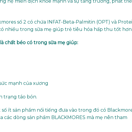
ường hệ miễn dịch khỏe mạnh và sự tăng trưởng, phát tri
kmores số 2 có chứa INFAT-Beta-Palmitin (OPT) và Prote
ó nhiều trong sữa mẹ giúp trẻ tiêu hóa hấp thu tốt hơn
à chất béo có trong sữa mẹ giúp:
rợ sức mạnh của xương
 trạng táo bón.
số ít sản phẩm nổi tiếng đưa vào trong đó có Blackmore
 của các dòng sản phẩm BLACKMORES mà mẹ nên tham