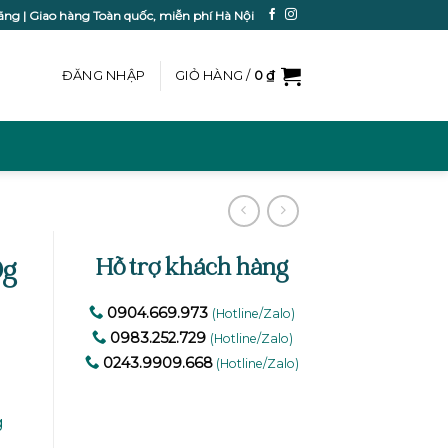
ãng | Giao hàng Toàn quốc, miễn phí Hà Nội
ĐĂNG NHẬP
GIỎ HÀNG /
0
₫
Hỗ trợ khách hàng
0g
0904.669.973
(Hotline/Zalo)
0983.252.729
(Hotline/Zalo)
0243.9909.668
(Hotline/Zalo)
g