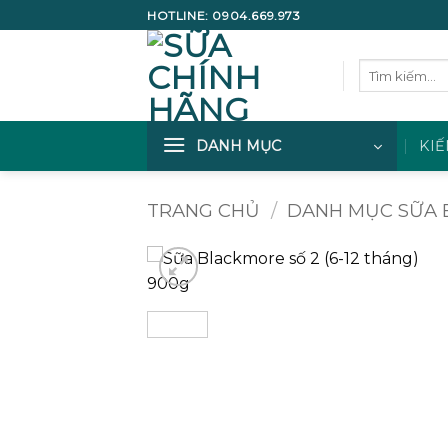
Bỏ
HOTLINE:
0904.669.973
qua
nội
Tìm
dung
kiếm:
DANH MỤC
KIẾ
TRANG CHỦ
/
DANH MỤC SỮA 
Add to
wishlist