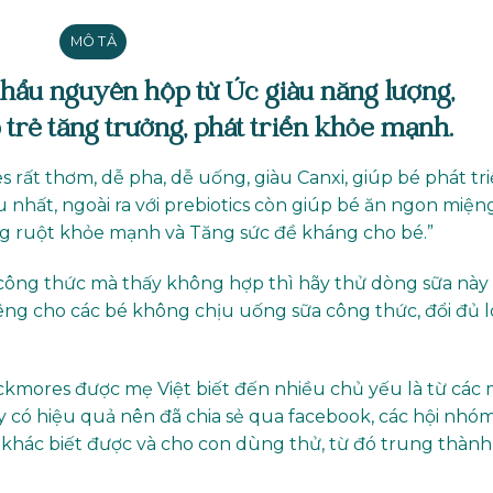
MÔ TẢ
hẩu nguyên hộp từ Úc giàu năng lượng,
 trẻ tăng trưởng, phát triển khỏe mạnh.
rất thơm, dễ pha, dễ uống, giàu Canxi, giúp bé phát tr
 nhất, ngoài ra với prebiotics còn giúp bé ăn ngon miệng
g ruột khỏe mạnh và Tăng sức đề kháng cho bé.”
ông thức mà thấy không hợp thì hãy thử dòng sữa này
iêng cho các bé không chịu uống sữa công thức, đổi đủ l
kmores được mẹ Việt biết đến nhiều chủ yếu là từ các
 có hiệu quả nên đã chia sẻ qua facebook, các hội nhóm
 khác biết được và cho con dùng thử, từ đó trung thành