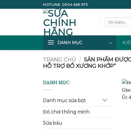
Bỏ
HOTLINE:
0904.669.973
qua
nội
Tìm
dung
kiếm:
DANH MỤC
KIẾ
TRANG CHỦ
/
SẢN PHẨM ĐƯỢC 
HỖ TRỢ BỔ XƯƠNG KHỚP”
DANH MỤC
Danh mục sữa bột
Đồ chơi thông minh
Sữa bầu