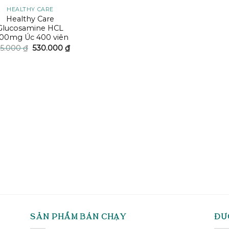
HEALTHY CARE
Healthy Care
Glucosamine HCL
500mg Úc 400 viên
Giá
Giá
5.000
₫
530.000
₫
gốc
hiện
là:
tại
695.000 ₫.
là:
530.000 ₫.
SẢN PHẨM BÁN CHẠY
ĐƯ