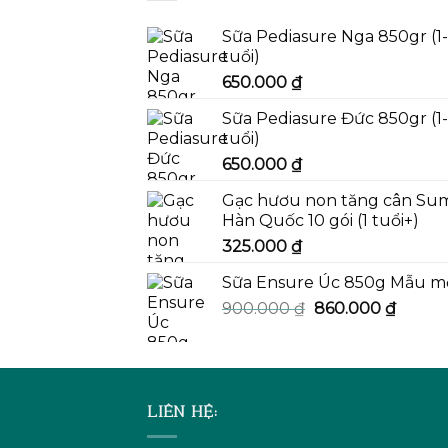
Sữa Pediasure Nga 850gr (1
tuổi)
650.000
₫
Sữa Pediasure Đức 850gr (1
tuổi)
650.000
₫
Gạc hươu non tăng cân Su
Hàn Quốc 10 gói (1 tuổi+)
325.000
₫
Sữa Ensure Úc 850g Mẫu m
Giá
Giá
900.000
₫
860.000
₫
gốc
hiện
là:
tại
900.000 ₫.
là:
860.00
LIÊN HỆ: