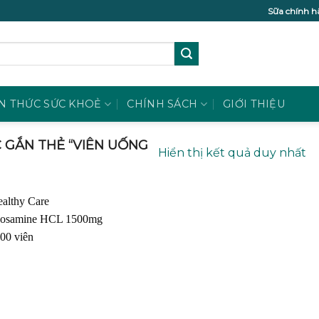
Sữa chính h
N THỨC SỨC KHOẺ
CHÍNH SÁCH
GIỚI THIỆU
GẮN THẺ “VIÊN UỐNG
Hiển thị kết quả duy nhất
Add to
wishlist