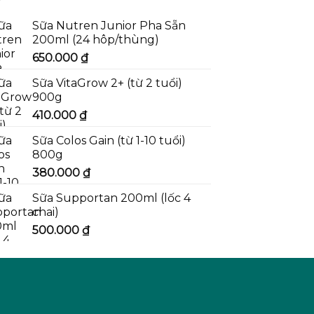
Sữa Nutren Junior Pha Sẵn
200ml (24 hôp/thùng)
650.000
₫
Sữa VitaGrow 2+ (từ 2 tuổi)
900g
410.000
₫
Sữa Colos Gain (từ 1-10 tuổi)
800g
380.000
₫
Sữa Supportan 200ml (lốc 4
chai)
500.000
₫