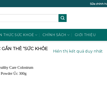
Sữa chính h
N THỨC SỨC KHOẺ
CHÍNH SÁCH
GIỚI THIỆU
GẮN THẺ “SỨC KHỎE
Hiển thị kết quả duy nhất
Add to
wishlist