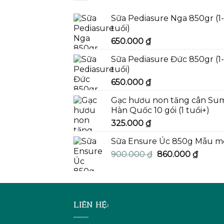
Sữa Pediasure Nga 850gr (1
tuổi)
650.000
₫
Sữa Pediasure Đức 850gr (1
tuổi)
650.000
₫
Gạc hươu non tăng cân Su
Hàn Quốc 10 gói (1 tuổi+)
325.000
₫
Sữa Ensure Úc 850g Mẫu m
Giá
Giá
900.000
₫
860.000
₫
gốc
hiện
là:
tại
900.000 ₫.
là:
860.00
LIÊN HỆ: