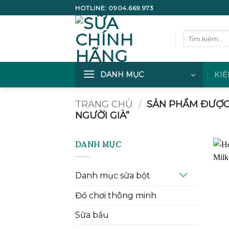
Bỏ
HOTLINE:
0904.669.973
qua
nội
Tìm
dung
kiếm:
DANH MỤC
KIẾ
TRANG CHỦ
/
SẢN PHẨM ĐƯỢC 
NGƯỜI GIÀ”
DANH MỤC
Danh mục sữa bột
Đồ chơi thông minh
Sữa bầu