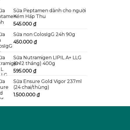
Sữa Peptamen dành cho người
Kém Hấp Thu
545.000
₫
Sữa non ColosIgG 24h 90g
450.000
₫
Sữa Nutramigen LIPIL A+ LLG
(0-12 tháng) 400g
595.000
₫
Sữa Ensure Gold Vigor 237ml
(24 chai/thùng)
1.500.000
₫