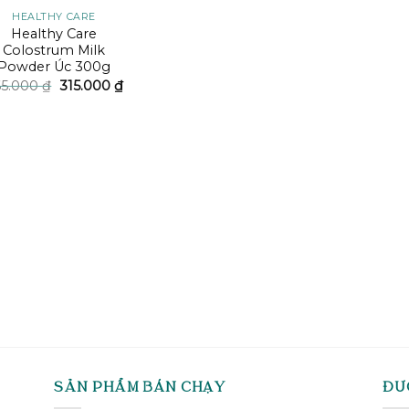
HEALTHY CARE
Healthy Care
Colostrum Milk
Powder Úc 300g
Giá
Giá
65.000
₫
315.000
₫
gốc
hiện
là:
tại
465.000 ₫.
là:
315.000 ₫.
SẢN PHẨM BÁN CHẠY
ĐƯ