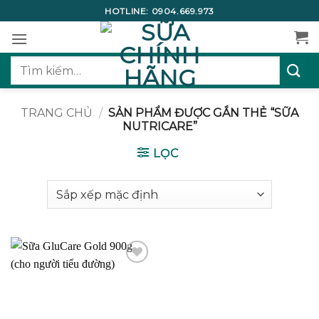
Bỏ
HOTLINE:
0904.669.973
qua
nội
dung
Tìm
kiếm:
TRANG CHỦ
/
SẢN PHẨM ĐƯỢC GẮN THẺ “SỮA
NUTRICARE”
LỌC
Add to
wishlist