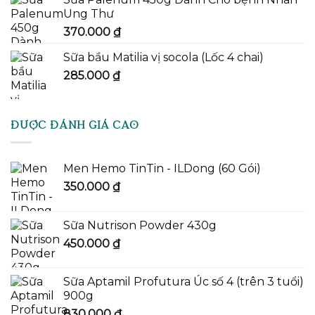
Ung Thư
370.000
₫
Sữa bầu Matilia vị socola (Lốc 4 chai)
285.000
₫
ĐƯỢC ĐÁNH GIÁ CAO
Men Hemo TinTin - ILDong (60 Gói)
350.000
₫
Sữa Nutrison Powder 430g
450.000
₫
Sữa Aptamil Profutura Úc số 4 (trên 3 tuổi)
900g
830.000
₫