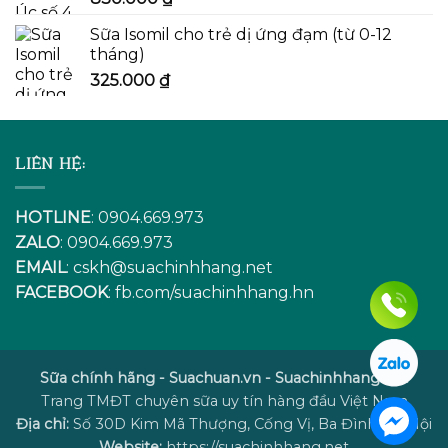
Sữa Isomil cho trẻ dị ứng đạm (từ 0-12
tháng)
325.000
₫
LIÊN HỆ:
HOTLINE
: 0904.669.973
ZALO
: 0904.669.973
EMAIL
:
cskh@suachinhhang.net
FACEBOOK
:
fb.com/suachinhhang.hn
Sữa chính hãng - Suachuan.vn - Suachinhhang.net
Trang TMĐT chuyên sữa uy tín hàng đầu Việt Nam
Địa chỉ:
Số 30D Kim Mã Thượng, Cống Vị, Ba Đình, Hà Nội
Website:
https://suachinhhang.net