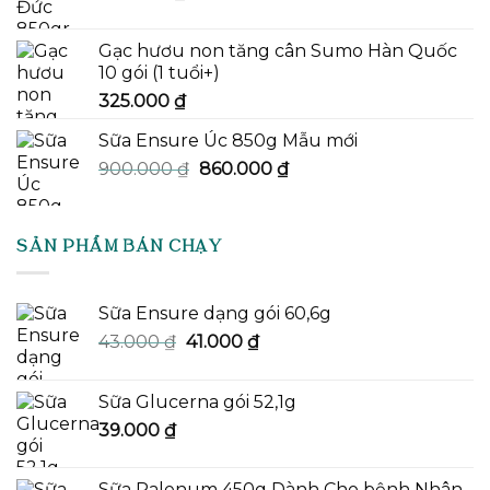
Gạc hươu non tăng cân Sumo Hàn Quốc
10 gói (1 tuổi+)
325.000
₫
Sữa Ensure Úc 850g Mẫu mới
Giá
Giá
900.000
₫
860.000
₫
gốc
hiện
là:
tại
900.000 ₫.
là:
SẢN PHẨM BÁN CHẠY
860.000 ₫.
Sữa Ensure dạng gói 60,6g
Giá
Giá
43.000
₫
41.000
₫
gốc
hiện
là:
tại
Sữa Glucerna gói 52,1g
43.000 ₫.
là:
39.000
₫
41.000 ₫.
Sữa Palenum 450g Dành Cho bệnh Nhân