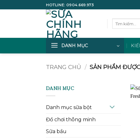
Bỏ
HOTLINE:
0904.669.973
qua
nội
Tìm
dung
kiếm:
DANH MỤC
KIẾ
TRANG CHỦ
/
SẢN PHẨM ĐƯỢC 
DANH MỤC
Danh mục sữa bột
Đồ chơi thông minh
Sữa bầu