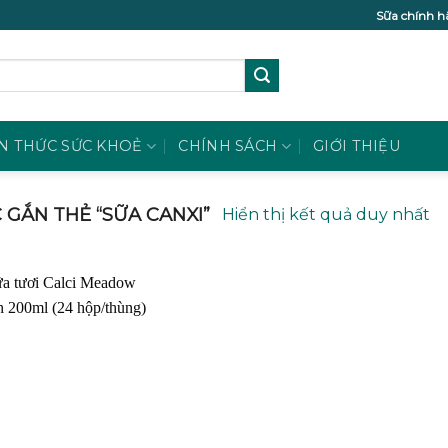
Sữa chính h
N THỨC SỨC KHOẺ
CHÍNH SÁCH
GIỚI THIỆU
GẮN THẺ “SỮA CANXI”
Hiển thị kết quả duy nhất
Add to
wishlist