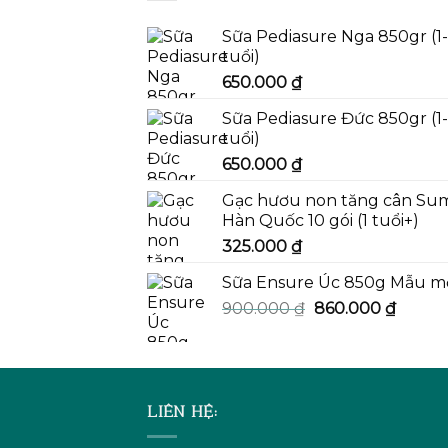
Sữa Pediasure Nga 850gr (1
tuổi)
650.000
₫
Sữa Pediasure Đức 850gr (1
tuổi)
650.000
₫
Gạc hươu non tăng cân Su
Hàn Quốc 10 gói (1 tuổi+)
325.000
₫
Sữa Ensure Úc 850g Mẫu m
Giá
Giá
900.000
₫
860.000
₫
gốc
hiện
là:
tại
900.000 ₫.
là:
860.00
LIÊN HỆ: