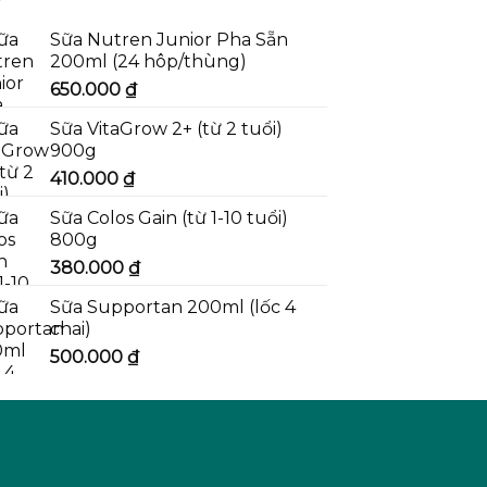
Sữa Nutren Junior Pha Sẵn
200ml (24 hôp/thùng)
650.000
₫
Sữa VitaGrow 2+ (từ 2 tuổi)
900g
410.000
₫
Sữa Colos Gain (từ 1-10 tuổi)
800g
380.000
₫
Sữa Supportan 200ml (lốc 4
chai)
500.000
₫