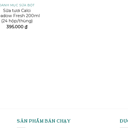
DANH MỤC SỮA BỘT
Sữa tươi Calci
adow Fresh 200ml
(24 hộp/thùng)
395.000
₫
SẢN PHẨM BÁN CHẠY
ĐƯ