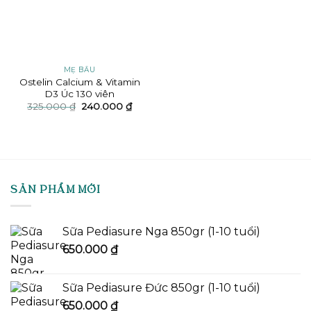
MẸ BẦU
Ostelin Calcium & Vitamin
D3 Úc 130 viên
Giá
Giá
325.000
₫
240.000
₫
gốc
hiện
là:
tại
325.000 ₫.
là:
240.000 ₫.
SẢN PHẨM MỚI
Sữa Pediasure Nga 850gr (1-10 tuổi)
650.000
₫
Sữa Pediasure Đức 850gr (1-10 tuổi)
650.000
₫