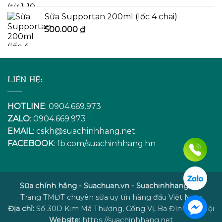
Sữa Supportan 200ml (lốc 4 chai)
500.000
₫
LIÊN HỆ:
HOTLINE
: 0904.669.973
ZALO
: 0904.669.973
EMAIL
:
cskh@suachinhhang.net
FACEBOOK
:
fb.com/suachinhhang.hn
Sữa chính hãng - Suachuan.vn - Suachinhhang.net
Trang TMĐT chuyên sữa uy tín hàng đầu Việt Nam
Địa chỉ:
Số 30D Kim Mã Thượng, Cống Vị, Ba Đình, Hà Nội
Website:
https://suachinhhang.net