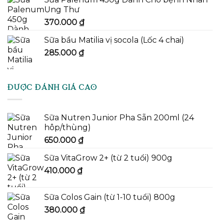
Ung Thư
370.000
₫
Sữa bầu Matilia vị socola (Lốc 4 chai)
285.000
₫
ĐƯỢC ĐÁNH GIÁ CAO
Sữa Nutren Junior Pha Sẵn 200ml (24
hôp/thùng)
650.000
₫
Sữa VitaGrow 2+ (từ 2 tuổi) 900g
410.000
₫
Sữa Colos Gain (từ 1-10 tuổi) 800g
380.000
₫