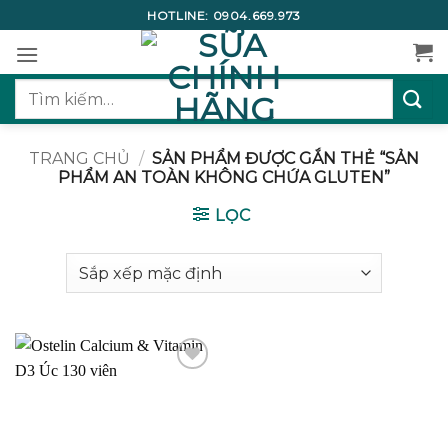
Bỏ
HOTLINE:
0904.669.973
qua
nội
dung
Tìm
kiếm:
TRANG CHỦ
/
SẢN PHẨM ĐƯỢC GẮN THẺ “SẢN
PHẨM AN TOÀN KHÔNG CHỨA GLUTEN”
LỌC
Add to
wishlist