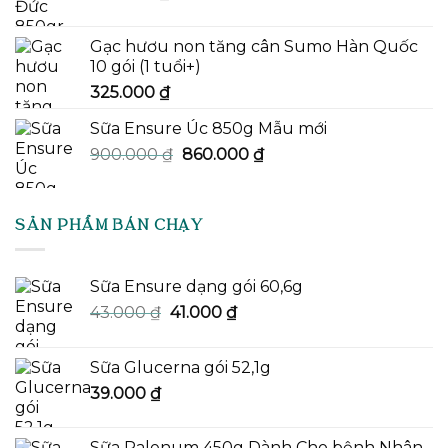
Gạc hươu non tăng cân Sumo Hàn Quốc
10 gói (1 tuổi+)
325.000
₫
Sữa Ensure Úc 850g Mẫu mới
Giá
Giá
900.000
₫
860.000
₫
gốc
hiện
là:
tại
900.000 ₫.
là:
SẢN PHẨM BÁN CHẠY
860.000 ₫.
Sữa Ensure dạng gói 60,6g
Giá
Giá
43.000
₫
41.000
₫
gốc
hiện
là:
tại
Sữa Glucerna gói 52,1g
43.000 ₫.
là:
39.000
₫
41.000 ₫.
Sữa Palenum 450g Dành Cho bệnh Nhân