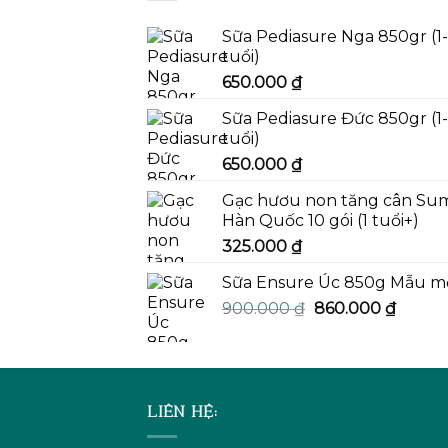
Sữa Pediasure Nga 850gr (1
tuổi)
650.000
₫
Sữa Pediasure Đức 850gr (1
tuổi)
650.000
₫
Gạc hươu non tăng cân Su
Hàn Quốc 10 gói (1 tuổi+)
325.000
₫
Sữa Ensure Úc 850g Mẫu m
Giá
Giá
900.000
₫
860.000
₫
gốc
hiện
là:
tại
900.000 ₫.
là:
860.00
LIÊN HỆ: