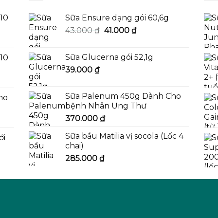
-10
Sữa Ensure dạng gói 60,6g
Giá
Giá
43.000
₫
41.000
₫
gốc
hiện
là:
tại
Sữa Glucerna gói 52,1g
-10
43.000 ₫.
là:
39.000
₫
41.000 ₫.
Sữa Palenum 450g Dành Cho
mo
bệnh Nhân Ung Thư
370.000
₫
Sữa bầu Matilia vị socola (Lốc 4
ới
chai)
285.000
₫
0 ₫.