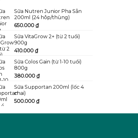
Sữa Nutren Junior Pha Sẵn
200ml (24 hôp/thùng)
650.000
₫
Sữa VitaGrow 2+ (từ 2 tuổi)
900g
410.000
₫
Sữa Colos Gain (từ 1-10 tuổi)
800g
380.000
₫
Sữa Supportan 200ml (lốc 4
chai)
500.000
₫