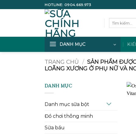
Bỏ
HOTLINE:
0904.669.973
qua
nội
Tìm
dung
kiếm:
DANH MỤC
KIẾ
TRANG CHỦ
/
SẢN PHẨM ĐƯỢC
LOÃNG XƯƠNG Ở PHỤ NỮ VÀ NG
DANH MỤC
Danh mục sữa bột
Đồ chơi thông minh
Sữa bầu