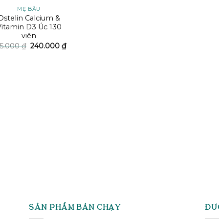
MẸ BẦU
Ostelin Calcium &
Vitamin D3 Úc 130
viên
Giá
Giá
5.000
₫
240.000
₫
gốc
hiện
là:
tại
325.000 ₫.
là:
240.000 ₫.
SẢN PHẨM BÁN CHẠY
ĐƯ