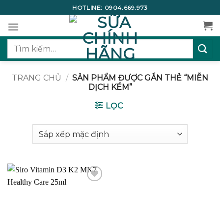
Bỏ
HOTLINE:
0904.669.973
qua
nội
dung
Tìm
kiếm:
TRANG CHỦ
/
SẢN PHẨM ĐƯỢC GẮN THẺ “MIỄN
DỊCH KÉM”
LỌC
Add to
wishlist