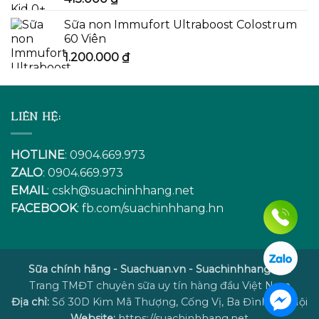
Sữa non Immufort Ultraboost Colostrum
60 Viên
1.200.000
₫
LIÊN HỆ:
HOTLINE
: 0904.669.973
ZALO
: 0904.669.973
EMAIL
:
cskh@suachinhhang.net
FACEBOOK
:
fb.com/suachinhhang.hn
Sữa chính hãng - Suachuan.vn - Suachinhhang.net
Trang TMĐT chuyên sữa uy tín hàng đầu Việt Nam
Địa chỉ:
Số 30D Kim Mã Thượng, Cống Vị, Ba Đình, Hà Nội
Website:
https://suachinhhang.net