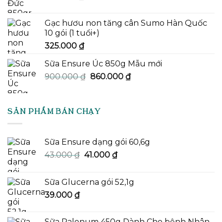
Gạc hươu non tăng cân Sumo Hàn Quốc
10 gói (1 tuổi+)
325.000
₫
Sữa Ensure Úc 850g Mẫu mới
Giá
Giá
900.000
₫
860.000
₫
gốc
hiện
là:
tại
900.000 ₫.
là:
SẢN PHẨM BÁN CHẠY
860.000 ₫.
Sữa Ensure dạng gói 60,6g
Giá
Giá
43.000
₫
41.000
₫
gốc
hiện
là:
tại
Sữa Glucerna gói 52,1g
43.000 ₫.
là:
39.000
₫
41.000 ₫.
Sữa Palenum 450g Dành Cho bệnh Nhân