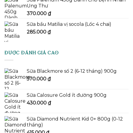
Ung Thư
370.000
₫
Sữa bầu Matilia vị socola (Lốc 4 chai)
285.000
₫
ĐƯỢC ĐÁNH GIÁ CAO
Sữa Blackmore số 2 (6-12 tháng) 900g
570.000
₫
Sữa Calosure Gold ít đường 900g
430.000
₫
Sữa Diamond Nutrient Kid 0+ 800g (0-12
tháng)
415.000
₫