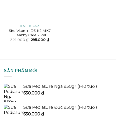
HEALTHY CARE
Siro Vitamin D3 K2 MK7
Healthy Care 25ml
Giá
Giá
329.000
₫
295.000
₫
gốc
hiện
là:
tại
329.000 ₫.
là:
295.000 ₫.
SẢN PHẨM MỚI
Sữa Pediasure Nga 850gr (1-10 tuổi)
650.000
₫
Sữa Pediasure Đức 850gr (1-10 tuổi)
650.000
₫