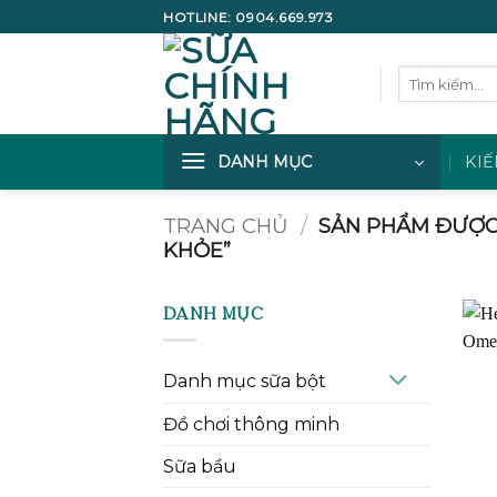
Bỏ
HOTLINE:
0904.669.973
qua
nội
Tìm
dung
kiếm:
DANH MỤC
KIẾ
TRANG CHỦ
/
SẢN PHẨM ĐƯỢC 
KHỎE”
DANH MỤC
Danh mục sữa bột
Đồ chơi thông minh
Sữa bầu