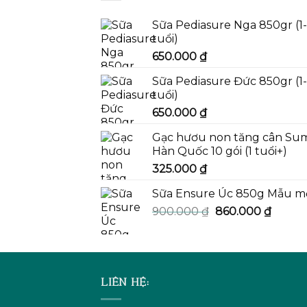
Sữa Pediasure Nga 850gr (1
tuổi)
650.000
₫
Sữa Pediasure Đức 850gr (1
tuổi)
650.000
₫
Gạc hươu non tăng cân Su
Hàn Quốc 10 gói (1 tuổi+)
325.000
₫
Sữa Ensure Úc 850g Mẫu m
Giá
Giá
900.000
₫
860.000
₫
gốc
hiện
là:
tại
900.000 ₫.
là:
860.00
LIÊN HỆ: