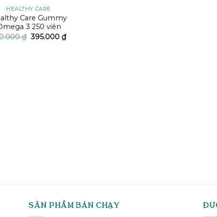
HEALTHY CARE
althy Care Gummy
Omega 3 250 viên
Giá
Giá
0.000
₫
395.000
₫
gốc
hiện
là:
tại
450.000 ₫.
là:
395.000 ₫.
SẢN PHẨM BÁN CHẠY
ĐƯ