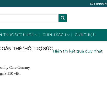
Sữa chính h
N THỨC SỨC KHOẺ
CHÍNH SÁCH
GIỚI THIỆU
GẮN THẺ “HỖ TRỢ SỨC
Hiển thị kết quả duy nhất
Add to
wishlist