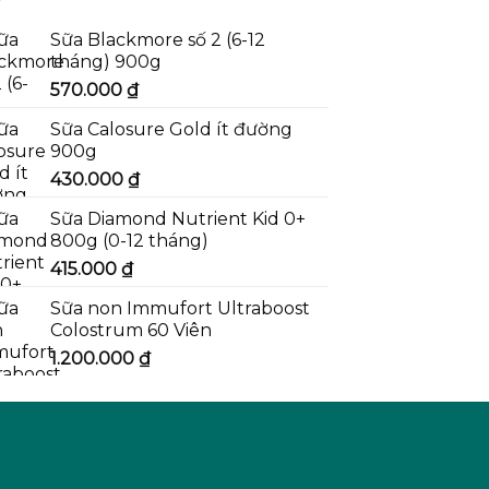
Sữa Blackmore số 2 (6-12
tháng) 900g
570.000
₫
Sữa Calosure Gold ít đường
900g
430.000
₫
Sữa Diamond Nutrient Kid 0+
800g (0-12 tháng)
415.000
₫
Sữa non Immufort Ultraboost
Colostrum 60 Viên
1.200.000
₫