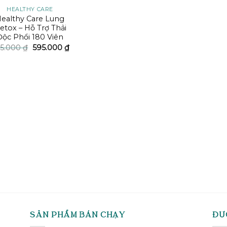
HEALTHY CARE
ealthy Care Lung
etox – Hỗ Trợ Thải
Độc Phổi 180 Viên
Giá
Giá
5.000
₫
595.000
₫
gốc
hiện
là:
tại
785.000 ₫.
là:
595.000 ₫.
SẢN PHẨM BÁN CHẠY
ĐƯ