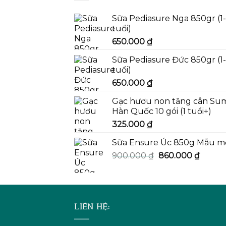
Sữa Pediasure Nga 850gr (1
tuổi)
650.000
₫
Sữa Pediasure Đức 850gr (1
tuổi)
650.000
₫
Gạc hươu non tăng cân Su
Hàn Quốc 10 gói (1 tuổi+)
325.000
₫
Sữa Ensure Úc 850g Mẫu m
Giá
Giá
900.000
₫
860.000
₫
gốc
hiện
là:
tại
900.000 ₫.
là:
860.00
LIÊN HỆ: