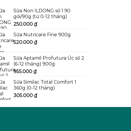
Sữa Non ILDONG số 1 90
gói/90g (từ 0-12 tháng)
250.000
₫
Sữa Nutricare Fine 900g
520.000
₫
Sữa Aptamil Profutura Úc số 2
(6-12 tháng) 900g
955.000
₫
Sữa Similac Total Comfort 1
360g (0-12 tháng)
305.000
₫