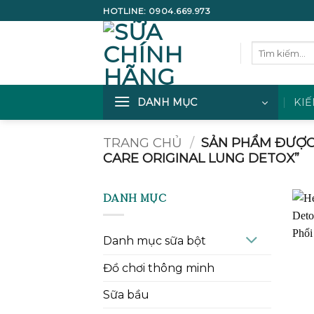
Bỏ
HOTLINE:
0904.669.973
qua
nội
Tìm
dung
kiếm:
DANH MỤC
KIẾ
TRANG CHỦ
/
SẢN PHẨM ĐƯỢC 
CARE ORIGINAL LUNG DETOX”
DANH MỤC
Danh mục sữa bột
Đồ chơi thông minh
Sữa bầu