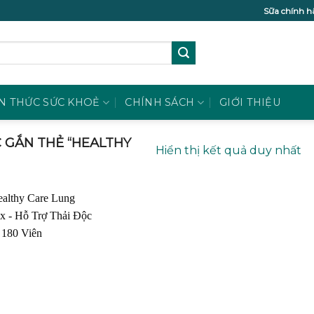
Sữa chính h
N THỨC SỨC KHOẺ
CHÍNH SÁCH
GIỚI THIỆU
GẮN THẺ “HEALTHY
Hiển thị kết quả duy nhất
Add to
wishlist