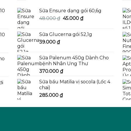
-10
Sữa Ensure dạng gói 60,6g
Giá
Giá
48.000
₫
45.000
₫
gốc
hiện
là:
tại
Sữa Glucerna gói 52,1g
-10
48.000 ₫.
là:
39.000
₫
45.000 ₫.
Sữa Palenum 450g Dành Cho
mo
bệnh Nhân Ung Thư
370.000
₫
Sữa bầu Matilia vị socola (Lốc 4
ới
chai)
285.000
₫
0 ₫.