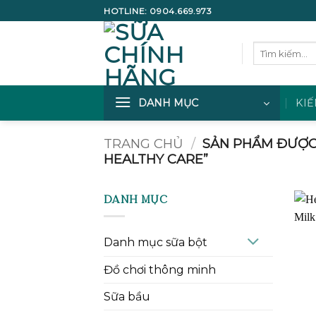
Bỏ
HOTLINE:
0904.669.973
qua
nội
Tìm
dung
kiếm:
DANH MỤC
KIẾ
TRANG CHỦ
/
SẢN PHẨM ĐƯỢC
HEALTHY CARE”
DANH MỤC
Danh mục sữa bột
Đồ chơi thông minh
Sữa bầu