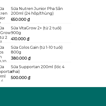
Sữa Nutren Junior Pha Sẵn
200ml (24 hôp/thùng)
650.000
₫
Sữa VitaGrow 2+ (từ 2 tuổi)
900g
410.000
₫
Sữa Colos Gain (từ 1-10 tuổi)
800g
380.000
₫
Sữa Supportan 200ml (lốc 4
chai)
500.000
₫