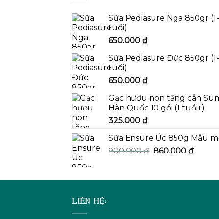
Sữa Pediasure Nga 850gr (1
tuổi)
650.000
₫
Sữa Pediasure Đức 850gr (1
tuổi)
650.000
₫
Gạc hươu non tăng cân Su
Hàn Quốc 10 gói (1 tuổi+)
325.000
₫
Sữa Ensure Úc 850g Mẫu m
Giá
Giá
900.000
₫
860.000
₫
gốc
hiện
là:
tại
900.000 ₫.
là:
860.00
LIÊN HỆ: