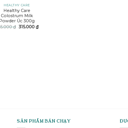
HEALTHY CARE
Healthy Care
Colostrum Milk
Powder Úc 300g
Giá
Giá
65.000
₫
315.000
₫
gốc
hiện
là:
tại
465.000 ₫.
là:
315.000 ₫.
SẢN PHẨM BÁN CHẠY
ĐƯ