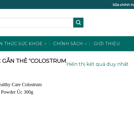
Sữa chính h
N THỨC SỨC KHOẺ
CHÍNH SÁCH
GIỚI THIỆU
 GẮN THẺ “COLOSTRUM
Hiển thị kết quả duy nhất
Add to
wishlist