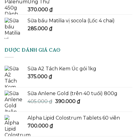
Ung Thư
370.000
₫
Sữa bầu Matilia vị socola (Lốc 4 chai)
285.000
₫
ĐƯỢC ĐÁNH GIÁ CAO
Sữa A2 Tách Kem Úc gói 1kg
375.000
₫
Sữa Anlene Gold (trên 40 tuổi) 800g
Giá
Giá
405.000
₫
390.000
₫
gốc
hiện
là:
tại
Alpha Lipid Colostrum Tablets 60 viên
405.000 ₫.
là:
700.000
₫
390.000 ₫.