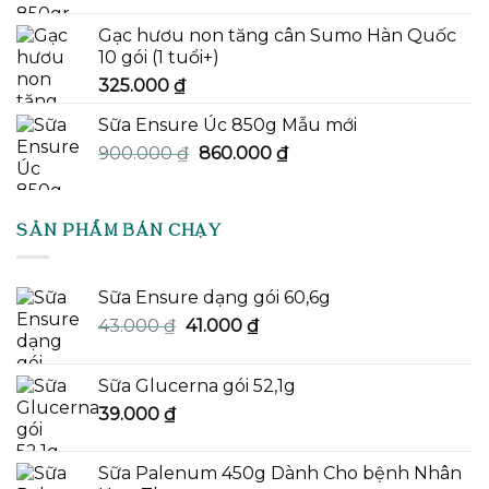
Gạc hươu non tăng cân Sumo Hàn Quốc
10 gói (1 tuổi+)
325.000
₫
Sữa Ensure Úc 850g Mẫu mới
Giá
Giá
900.000
₫
860.000
₫
gốc
hiện
là:
tại
900.000 ₫.
là:
SẢN PHẨM BÁN CHẠY
860.000 ₫.
Sữa Ensure dạng gói 60,6g
Giá
Giá
43.000
₫
41.000
₫
gốc
hiện
là:
tại
Sữa Glucerna gói 52,1g
43.000 ₫.
là:
39.000
₫
41.000 ₫.
Sữa Palenum 450g Dành Cho bệnh Nhân