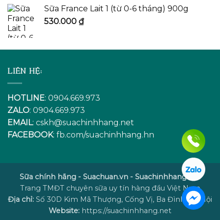
Sữa France Lait 1 (từ 0-6 tháng) 900g
530.000
₫
LIÊN HỆ:
HOTLINE
: 0904.669.973
ZALO
: 0904.669.973
EMAIL
:
cskh@suachinhhang.net
FACEBOOK
:
fb.com/suachinhhang.hn
Sữa chính hãng - Suachuan.vn - Suachinhhang.net
Trang TMĐT chuyên sữa uy tín hàng đầu Việt Nam
Địa chỉ:
Số 30D Kim Mã Thượng, Cống Vị, Ba Đình, Hà Nội
Website:
https://suachinhhang.net