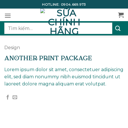
Bỏ
HOTLINE:
0904.669.973
qua
nội
dung
Tìm
kiếm:
Design
ANOTHER PRINT PACKAGE
Lorem ipsum dolor sit amet, consectetuer adipiscing
elit, sed diam nonummy nibh euismod tincidunt ut
laoreet dolore magna aliquam erat volutpat.