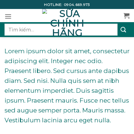
Bỏ
HOTLINE:
0904.669.973
qua
nội
dung
Tìm
kiếm:
Lorem ipsum dolor sit amet, consectetur
adipiscing elit. Integer nec odio.
Praesent libero. Sed cursus ante dapibus
diam. Sed nisi. Nulla quis sem at nibh
elementum imperdiet. Duis sagittis
ipsum. Praesent mauris. Fusce nec tellus
sed augue semper porta. Mauris massa.
Vestibulum lacinia arcu eget nulla.