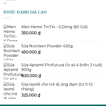
ĐƯỢC ĐÁNH GIÁ CAO
Men Hemo TinTin - ILDong (60 Gói)
350.000
₫
Sữa Nutrison Powder 430g
450.000
₫
Sữa Aptamil Profutura Úc số 4 (trên 3 tuổi)
900g
830.000
₫
Sữa Isomil cho trẻ dị ứng đạm (từ 0-12
tháng)
325.000
₫