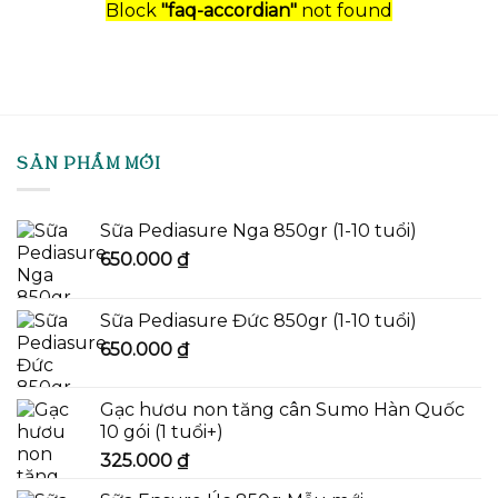
Block
"faq-accordian"
not found
SẢN PHẨM MỚI
Sữa Pediasure Nga 850gr (1-10 tuổi)
650.000
₫
Sữa Pediasure Đức 850gr (1-10 tuổi)
650.000
₫
Gạc hươu non tăng cân Sumo Hàn Quốc
10 gói (1 tuổi+)
325.000
₫