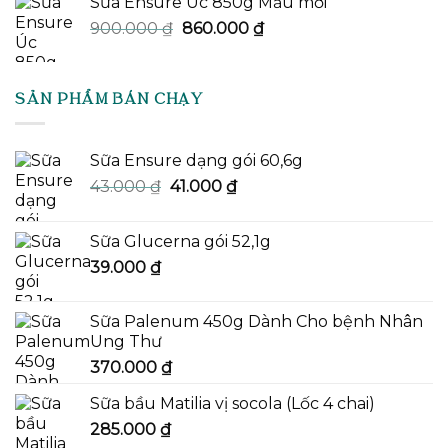
Sữa Ensure Úc 850g Mẫu mới
Giá
Giá
900.000
₫
860.000
₫
gốc
hiện
là:
tại
900.000 ₫.
là:
SẢN PHẨM BÁN CHẠY
860.000 ₫.
Sữa Ensure dạng gói 60,6g
Giá
Giá
43.000
₫
41.000
₫
gốc
hiện
là:
tại
Sữa Glucerna gói 52,1g
43.000 ₫.
là:
39.000
₫
41.000 ₫.
Sữa Palenum 450g Dành Cho bệnh Nhân
Ung Thư
370.000
₫
Sữa bầu Matilia vị socola (Lốc 4 chai)
285.000
₫